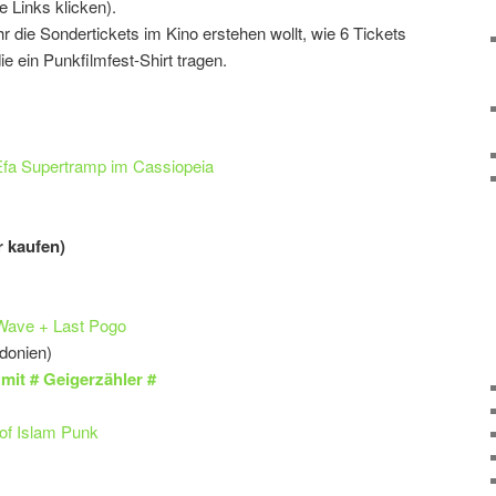
e Links klicken).
r die Sondertickets im Kino erstehen wollt, wie 6 Tickets
 die ein Punkfilmfest-Shirt tragen.
Efa Supertramp im Cassiopeia
r kaufen)
Wave + Last Pogo
onien)
mit # Geigerzähler #
of Islam Punk