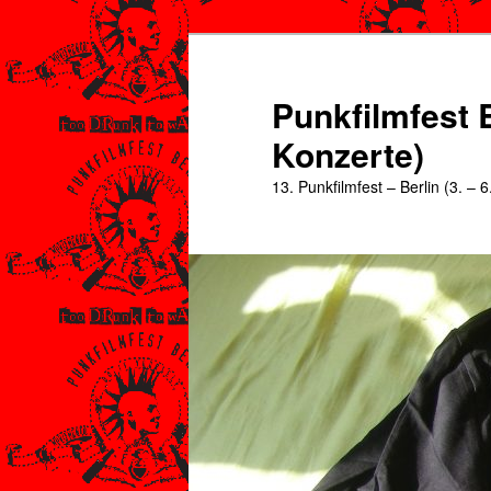
Zum
Zum
primären
sekundären
Inhalt
Inhalt
Punkfilmfest B
springen
springen
Konzerte)
13. Punkfilmfest – Berlin (3. – 