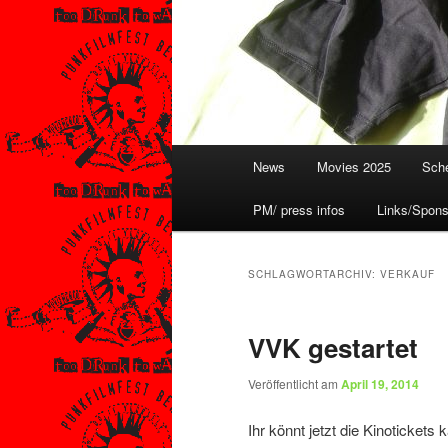
Hauptmenü
News
Movies 2025
Sche
PM/ press infos
Links/Spons
SCHLAGWORTARCHIV:
VERKAUF
VVK gestartet
Veröffentlicht am
April 19, 2014
Ihr könnt jetzt die Kinotickets