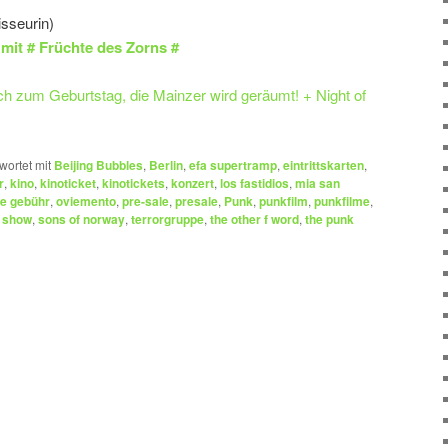
sseurin)
mit # Früchte des Zorns #
 zum Geburtstag, die Mainzer wird geräumt! + Night of
wortet mit
Beijing Bubbles
,
Berlin
,
efa supertramp
,
eintrittskarten
,
r
,
kino
,
kinoticket
,
kinotickets
,
konzert
,
los fastidios
,
mia san
e gebühr
,
oviemento
,
pre-sale
,
presale
,
Punk
,
punkfilm
,
punkfilme
,
,
show
,
sons of norway
,
terrorgruppe
,
the other f word
,
the punk