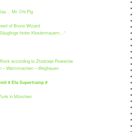
Say… Mr. Chi Pig
eart of Bruno Wizard
 Säuglinge hinter Klostermauern…“
 Rock according to Złodzieje Rowerów
hen – Warmmachen – Weghauen
mit # Efa Supertramp #
unk in München