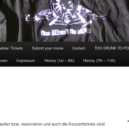
dule/ Tickets
Submit your movie
Contact
TOO DRUNK TO POG
oren
Impressum
History (1st – 6th)
History (7th – 11th)
 kaufen bzw. reservieren und auch die Konzerttickets sind