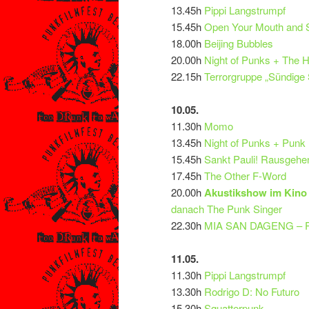
13.45h
Pippi Langstrumpf
15.45h
Open Your Mouth and 
18.00h
Beijing Bubbles
20.00h
Night of Punks + The H
22.15h
Terrorgruppe „Sündige
10.05.
11.30h
Momo
13.45h
Night of Punks + Punk
15.45h
Sankt Pauli! Rausge
17.45h
The Other F-Word
20.00h
Akustikshow im Kino 
danach The Punk Singer
22.30h
MIA SAN DAGENG – P
11.05.
11.30h
Pippi Langstrumpf
13.30h
Rodrigo D: No Futuro
15.30h
Squatterpunk