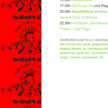
17.30h
Die Ex bin ich
(mit Regi
20.00h
Akustikshow im Kino 
danach Sons of Norway
22.30h
Herzlichen Glückwunsch
Punks + Last Pogo
Veröffentlicht unter
News
|
Verschlag
film
,
früchte des zorns
,
geigerzähle
dageng
,
Movies
,
mr
,
nordwand
,
ohn
punkmovie
,
punkrock
,
reservieren
singer
,
verkauf
,
vorverkauf
,
vvk