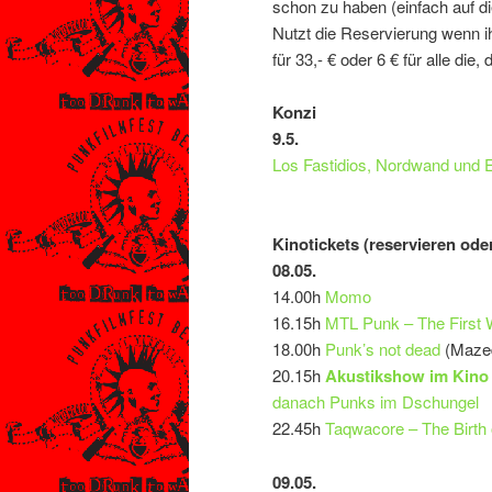
schon zu haben (einfach auf di
Nutzt die Reservierung wenn ih
für 33,- € oder 6 € für alle die,
Konzi
9.5.
Los Fastidios, Nordwand und 
Kinotickets (reservieren ode
08.05.
14.00h
Momo
16.15h
MTL Punk – The First 
18.00h
Punk’s not dead
(Mazed
20.15h
Akustikshow im Kino 
danach Punks im Dschungel
22.45h
Taqwacore – The Birth 
09.05.