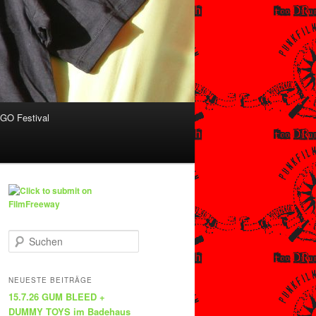
O Festival
S
u
c
h
NEUESTE BEITRÄGE
e
15.7.26 GUM BLEED +
n
DUMMY TOYS im Badehaus