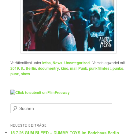
Veröffentlicht unter
Infos
,
News
,
Uncategorized
|
Verschlagwortet mit
2019
,
8.
,
Berlin
,
documentry
,
kino
,
mai
,
Punk
,
punkfilmfest
,
punks
,
punx
,
show
S
u
c
h
NEUESTE BEITRÄGE
e
15.7.26 GUM BLEED + DUMMY TOYS im Badehaus Berlin
n