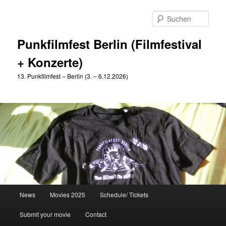
Zum
Zum
primären
sekundären
Such
Inhalt
Inhalt
springen
springen
Punkfilmfest Berlin (Filmfestival
+ Konzerte)
13. Punkfilmfest – Berlin (3. – 6.12.2026)
Hauptmenü
News
Movies 2025
Schedule/ Tickets
Submit your movie
Contact