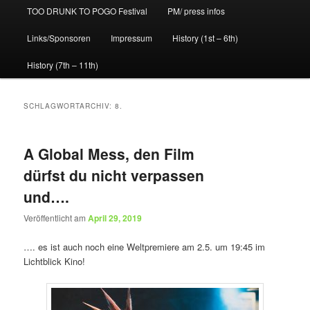
TOO DRUNK TO POGO Festival
PM/ press infos
Links/Sponsoren
Impressum
History (1st – 6th)
History (7th – 11th)
SCHLAGWORTARCHIV:
8.
A Global Mess, den Film
dürfst du nicht verpassen
und….
Veröffentlicht am
April 29, 2019
…. es ist auch noch eine Weltpremiere am 2.5. um 19:45 im
Lichtblick Kino!