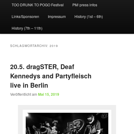
TOO DRUNK TO POGO Festival
PM/ press infos
Links/Sponsoren
Impressum
History (1st – 6th)
History (7th – 11th)
SCHLAGWORTARCHIV:
2019
20.5. dragSTER, Deaf
Kennedys and Partyfleisch
live in Berlin
Veröffentlicht am
Mai 15, 2019