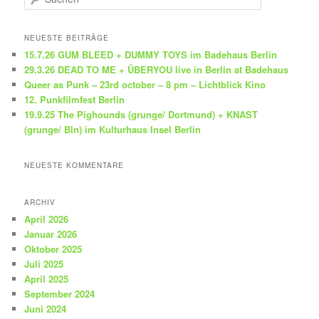
u
c
h
NEUESTE BEITRÄGE
e
15.7.26 GUM BLEED + DUMMY TOYS im Badehaus Berlin
n
29.3.26 DEAD TO ME + ÜBERYOU live in Berlin at Badehaus
Queer as Punk – 23rd october – 8 pm – Lichtblick Kino
12. Punkfilmfest Berlin
19.9.25 The Pighounds (grunge/ Dortmund) + KNAST
(grunge/ Bln) im Kulturhaus Insel Berlin
NEUESTE KOMMENTARE
ARCHIV
April 2026
Januar 2026
Oktober 2025
Juli 2025
April 2025
September 2024
Juni 2024