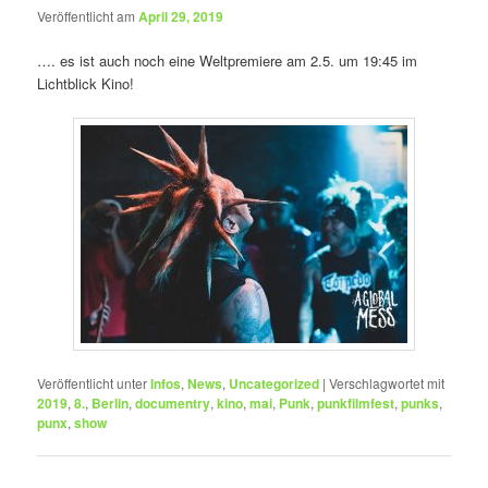
Veröffentlicht am
April 29, 2019
…. es ist auch noch eine Weltpremiere am 2.5. um 19:45 im
Lichtblick Kino!
Veröffentlicht unter
Infos
,
News
,
Uncategorized
|
Verschlagwortet mit
2019
,
8.
,
Berlin
,
documentry
,
kino
,
mai
,
Punk
,
punkfilmfest
,
punks
,
punx
,
show