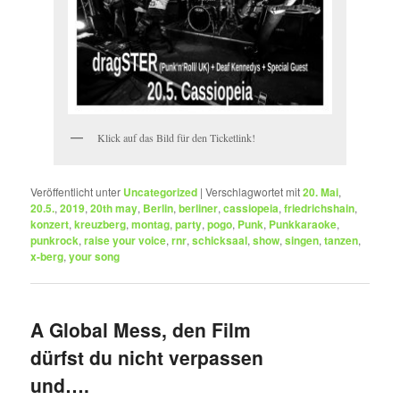
Klick auf das Bild für den Ticketlink!
Veröffentlicht unter
Uncategorized
|
Verschlagwortet mit
20. Mai
,
20.5.
,
2019
,
20th may
,
Berlin
,
berliner
,
cassiopeia
,
friedrichshain
,
konzert
,
kreuzberg
,
montag
,
party
,
pogo
,
Punk
,
Punkkaraoke
,
punkrock
,
raise your voice
,
rnr
,
schicksaal
,
show
,
singen
,
tanzen
,
x-berg
,
your song
A Global Mess, den Film
dürfst du nicht verpassen
und….