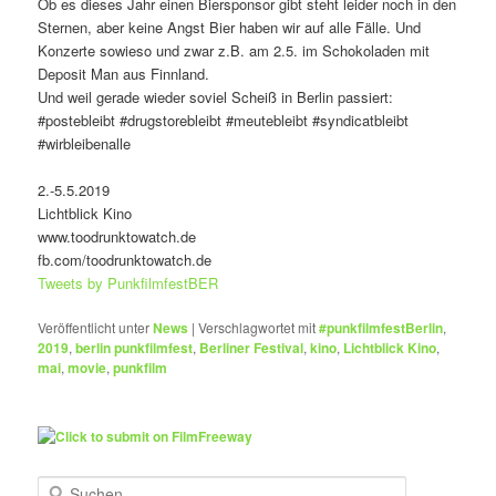
Ob es dieses Jahr einen Biersponsor gibt steht leider noch in den
Sternen, aber keine Angst Bier haben wir auf alle Fälle. Und
Konzerte sowieso und zwar z.B. am 2.5. im Schokoladen mit
Deposit Man aus Finnland.
Und weil gerade wieder soviel Scheiß in Berlin passiert:
#postebleibt #drugstorebleibt #meutebleibt #syndicatbleibt
#wirbleibenalle
2.-5.5.2019
Lichtblick Kino
www.toodrunktowatch.de
fb.com/toodrunktowatch.de
Tweets by PunkfilmfestBER
Veröffentlicht unter
News
|
Verschlagwortet mit
#punkfilmfestBerlin
,
2019
,
berlin punkfilmfest
,
Berliner Festival
,
kino
,
Lichtblick Kino
,
mai
,
movie
,
punkfilm
S