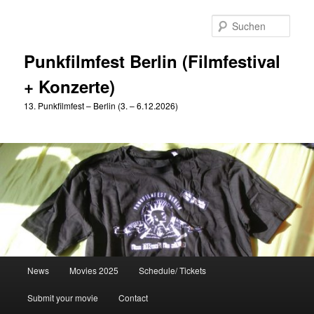
Zum
Zum
primären
sekundären
Such
Inhalt
Inhalt
springen
springen
Punkfilmfest Berlin (Filmfestival
+ Konzerte)
13. Punkfilmfest – Berlin (3. – 6.12.2026)
Hauptmenü
News
Movies 2025
Schedule/ Tickets
Submit your movie
Contact