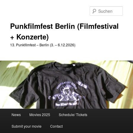
Zum
Zum
primären
sekundären
Such
Inhalt
Inhalt
springen
springen
Punkfilmfest Berlin (Filmfestival
+ Konzerte)
13. Punkfilmfest – Berlin (3. – 6.12.2026)
Hauptmenü
News
Movies 2025
Schedule/ Tickets
Submit your movie
Contact