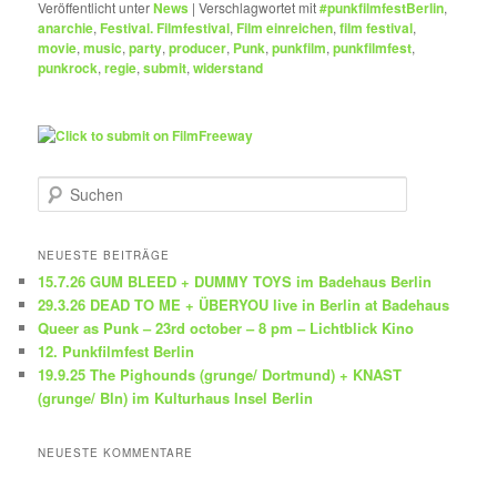
Veröffentlicht unter
News
|
Verschlagwortet mit
#punkfilmfestBerlin
,
anarchie
,
Festival. Filmfestival
,
Film einreichen
,
film festival
,
movie
,
music
,
party
,
producer
,
Punk
,
punkfilm
,
punkfilmfest
,
punkrock
,
regie
,
submit
,
widerstand
S
u
c
h
NEUESTE BEITRÄGE
e
15.7.26 GUM BLEED + DUMMY TOYS im Badehaus Berlin
n
29.3.26 DEAD TO ME + ÜBERYOU live in Berlin at Badehaus
Queer as Punk – 23rd october – 8 pm – Lichtblick Kino
12. Punkfilmfest Berlin
19.9.25 The Pighounds (grunge/ Dortmund) + KNAST
(grunge/ Bln) im Kulturhaus Insel Berlin
NEUESTE KOMMENTARE