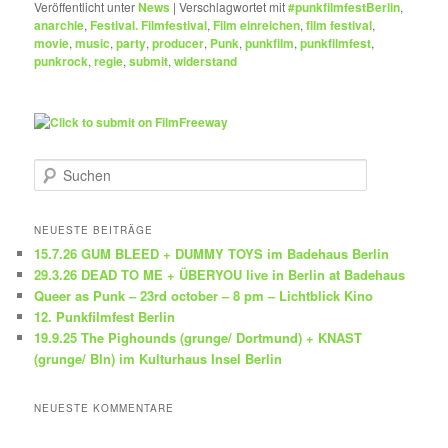
Veröffentlicht unter
News
|
Verschlagwortet mit
#punkfilmfestBerlin
,
anarchie
,
Festival. Filmfestival
,
Film einreichen
,
film festival
,
movie
,
music
,
party
,
producer
,
Punk
,
punkfilm
,
punkfilmfest
,
punkrock
,
regie
,
submit
,
widerstand
S
u
c
h
NEUESTE BEITRÄGE
e
15.7.26 GUM BLEED + DUMMY TOYS im Badehaus Berlin
n
29.3.26 DEAD TO ME + ÜBERYOU live in Berlin at Badehaus
Queer as Punk – 23rd october – 8 pm – Lichtblick Kino
12. Punkfilmfest Berlin
19.9.25 The Pighounds (grunge/ Dortmund) + KNAST
(grunge/ Bln) im Kulturhaus Insel Berlin
NEUESTE KOMMENTARE