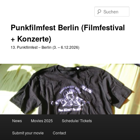
Zum
Zum
primären
sekundären
Such
Inhalt
Inhalt
springen
springen
Punkfilmfest Berlin (Filmfestival
+ Konzerte)
13. Punkfilmfest – Berlin (3. – 6.12.2026)
Hauptmenü
News
Movies 2025
Schedule/ Tickets
Submit your movie
Contact