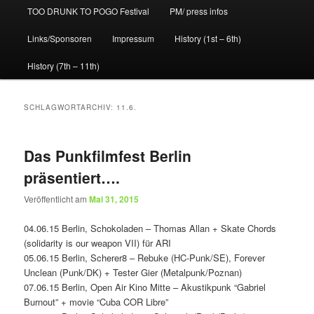
TOO DRUNK TO POGO Festival
PM/ press infos
Links/Sponsoren
Impressum
History (1st – 6th)
History (7th – 11th)
SCHLAGWORTARCHIV:
11.6.
Das Punkfilmfest Berlin
präsentiert….
Veröffentlicht am
Mai 31, 2015
04.06.15 Berlin, Schokoladen – Thomas Allan + Skate Chords
(solidarity is our weapon VII) für ARI
05.06.15 Berlin, Scherer8 – Rebuke (HC-Punk/SE), Forever
Unclean (Punk/DK) + Tester Gier (Metalpunk/Poznan)
07.06.15 Berlin, Open Air Kino Mitte – Akustikpunk “Gabriel
Burnout” + movie “Cuba COR Libre”