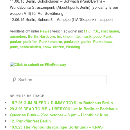
11.06.15 Berlin, Schokoladen – Schwach (Punk/Berlin) +
Wundabunta Straszenpunk (Akustikpunk/Berlin) (solidarity is our
weapon VIII) für Auf Bewährung
12.06.15 Berlin, Scherer8 – Ashpipe (ITA/Skapunk) + support
Veröffentlicht unter
News
|
Verschlagwortet mit
11.6.
,
7.6.
,
anschauen
,
ausgehen
,
Berlin
,
Hardcore
,
hc
,
kino
,
mitte
,
musik
,
pogo
,
Punk
,
punker
,
punkfilm
,
Punkkonzerte
,
punkrock
,
punks
,
Punkshows
,
punx
,
schokoladen
,
show
,
tanzen
,
Wedding
S
u
c
h
NEUESTE BEITRÄGE
e
15.7.26 GUM BLEED + DUMMY TOYS im Badehaus Berlin
n
29.3.26 DEAD TO ME + ÜBERYOU live in Berlin at Badehaus
Queer as Punk – 23rd october – 8 pm – Lichtblick Kino
12. Punkfilmfest Berlin
19.9.25 The Pighounds (grunge/ Dortmund) + KNAST