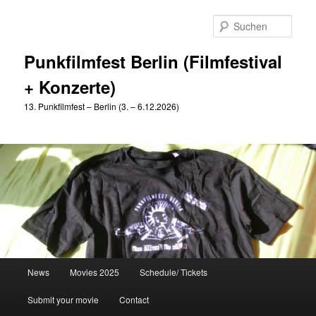
Zum
Zum
primären
sekundären
Such
Inhalt
Inhalt
springen
springen
Punkfilmfest Berlin (Filmfestival
+ Konzerte)
13. Punkfilmfest – Berlin (3. – 6.12.2026)
Hauptmenü
News
Movies 2025
Schedule/ Tickets
Submit your movie
Contact