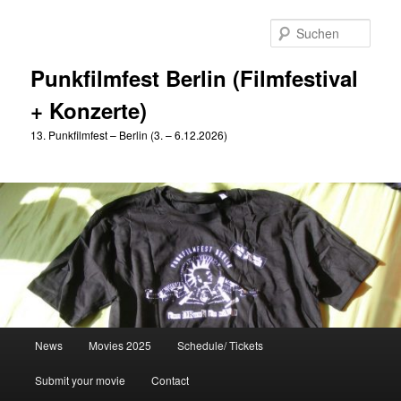
Zum
Zum
primären
sekundären
Such
Inhalt
Inhalt
springen
springen
Punkfilmfest Berlin (Filmfestival
+ Konzerte)
13. Punkfilmfest – Berlin (3. – 6.12.2026)
Hauptmenü
News
Movies 2025
Schedule/ Tickets
Submit your movie
Contact