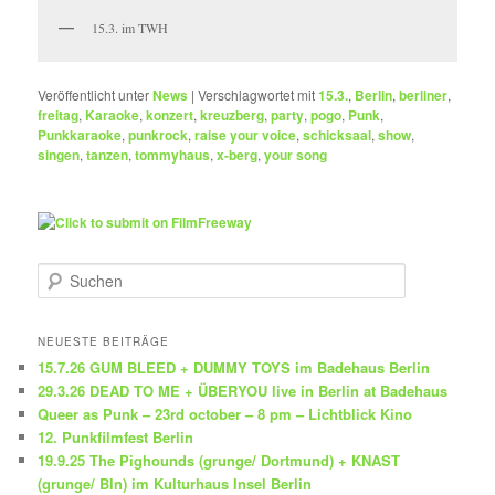
15.3. im TWH
Veröffentlicht unter
News
|
Verschlagwortet mit
15.3.
,
Berlin
,
berliner
,
freitag
,
Karaoke
,
konzert
,
kreuzberg
,
party
,
pogo
,
Punk
,
Punkkaraoke
,
punkrock
,
raise your voice
,
schicksaal
,
show
,
singen
,
tanzen
,
tommyhaus
,
x-berg
,
your song
S
u
c
h
NEUESTE BEITRÄGE
e
15.7.26 GUM BLEED + DUMMY TOYS im Badehaus Berlin
n
29.3.26 DEAD TO ME + ÜBERYOU live in Berlin at Badehaus
Queer as Punk – 23rd october – 8 pm – Lichtblick Kino
12. Punkfilmfest Berlin
19.9.25 The Pighounds (grunge/ Dortmund) + KNAST
(grunge/ Bln) im Kulturhaus Insel Berlin