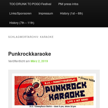
TOO DRUNK TO POGO Festival
PM/ press infos
Links/Sponsoren
Impressum
History (1st – 6th)
History (7th – 11th)
SCHLAGWORTARCHIV:
KARAOKE
Punkrockkaraoke
Veröffentlicht am
März 2, 2019