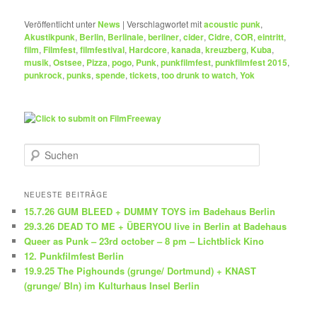
Veröffentlicht unter
News
|
Verschlagwortet mit
acoustic punk
,
Akustikpunk
,
Berlin
,
Berlinale
,
berliner
,
cider
,
Cidre
,
COR
,
eintritt
,
film
,
Filmfest
,
filmfestival
,
Hardcore
,
kanada
,
kreuzberg
,
Kuba
,
musik
,
Ostsee
,
Pizza
,
pogo
,
Punk
,
punkfilmfest
,
punkfilmfest 2015
,
punkrock
,
punks
,
spende
,
tickets
,
too drunk to watch
,
Yok
S
u
c
h
NEUESTE BEITRÄGE
e
15.7.26 GUM BLEED + DUMMY TOYS im Badehaus Berlin
n
29.3.26 DEAD TO ME + ÜBERYOU live in Berlin at Badehaus
Queer as Punk – 23rd october – 8 pm – Lichtblick Kino
12. Punkfilmfest Berlin
19.9.25 The Pighounds (grunge/ Dortmund) + KNAST
(grunge/ Bln) im Kulturhaus Insel Berlin