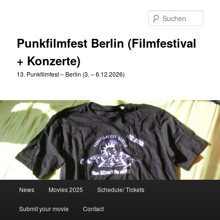
Zum
Zum
primären
sekundären
Such
Inhalt
Inhalt
springen
springen
Punkfilmfest Berlin (Filmfestival
+ Konzerte)
13. Punkfilmfest – Berlin (3. – 6.12.2026)
Hauptmenü
News
Movies 2025
Schedule/ Tickets
Submit your movie
Contact