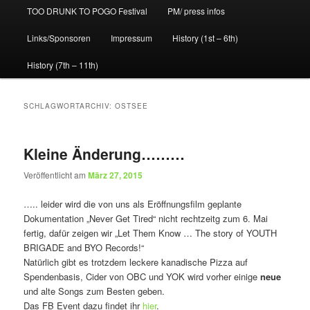
TOO DRUNK TO POGO Festival
PM/ press infos
Links/Sponsoren
Impressum
History (1st – 6th)
History (7th – 11th)
SCHLAGWORTARCHIV:
OSTSEE
Kleine Änderung………
Veröffentlicht am
März 27, 2015
….. leider wird die von uns als Eröffnungsfilm geplante
Dokumentation „Never Get Tired“ nicht rechtzeitg zum 6. Mai
fertig, dafür zeigen wir „Let Them Know … The story of YOUTH
BRIGADE and BYO Records!“
Natürlich gibt es trotzdem leckere kanadische Pizza auf
Spendenbasis, Cider von OBC und YOK wird vorher einige
neue
und alte Songs zum Besten geben.
Das FB Event dazu findet ihr
hier
.