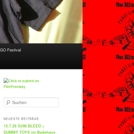
O Festival
S
u
c
h
NEUESTE BEITRÄGE
e
15.7.26 GUM BLEED +
n
DUMMY TOYS im Badehaus