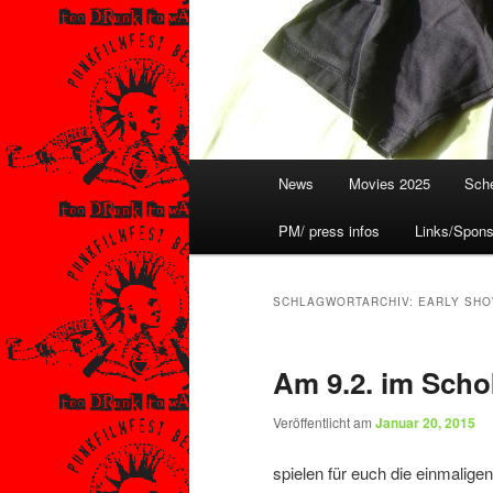
Hauptmenü
News
Movies 2025
Sche
PM/ press infos
Links/Spons
SCHLAGWORTARCHIV:
EARLY SH
Am 9.2. im Sch
Veröffentlicht am
Januar 20, 2015
spielen für euch die einmalig