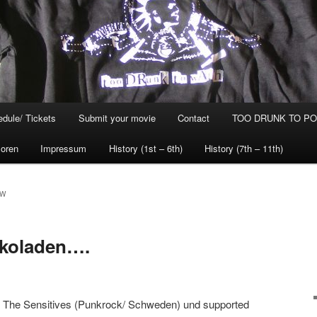
dule/ Tickets
Submit your movie
Contact
TOO DRUNK TO POG
oren
Impressum
History (1st – 6th)
History (7th – 11th)
OW
okoladen….
en The Sensitives (Punkrock/ Schweden) und supported