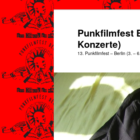
Zum
Zum
primären
sekundären
Inhalt
Inhalt
Punkfilmfest B
springen
springen
Konzerte)
13. Punkfilmfest – Berlin (3. – 