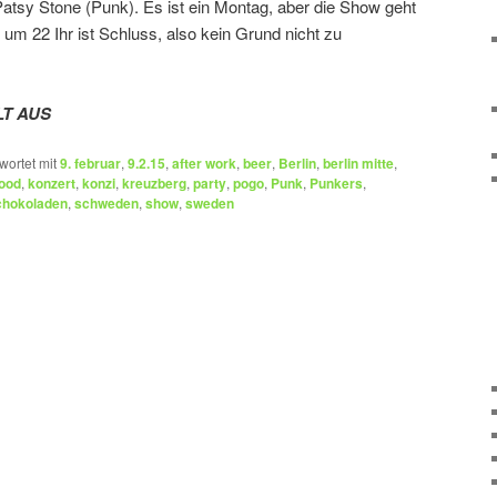
Patsy Stone (Punk). Es ist ein Montag, aber die Show geht
um 22 Ihr ist Schluss, also kein Grund nicht zu
LT AUS
wortet mit
9. februar
,
9.2.15
,
after work
,
beer
,
Berlin
,
berlin mitte
,
ood
,
konzert
,
konzi
,
kreuzberg
,
party
,
pogo
,
Punk
,
Punkers
,
chokoladen
,
schweden
,
show
,
sweden