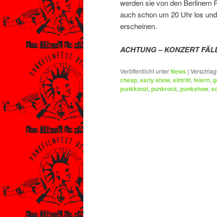
werden sie von den Berlinern 
auch schon um 20 Uhr los und 
erscheinen.
ACHTUNG – KONZERT FÄL
Veröffentlicht unter
News
|
Verschlag
cheap
,
early show
,
eintritt
,
feiern
,
g
punkkonzi
,
punkrock
,
punkshow
,
s