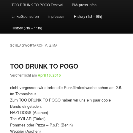
TOO DRUNK TO POGO Festival
PM/ press infos
Links/Sponsoren
Impressum
History (1st – 6th)
History (7th – 11th)
SCHLAGWORTARCHIV:
2.MAI
TOO DRUNK TO POGO
Veröffentlicht am
April 16, 2015
nicht vergessen wir starten die Punkfilmfestwoche schon am 2.5.
im Tommyhaus.
Zum TOO DRUNK TO POGO haben wir uns ein paar coole
Bands eingeladen.
NAZI DOGS (Aachen)
The AYILAR (Türkei)
Pommes oder Pizza – P.o.P. (Berlin)
Wegbier (Aachen)