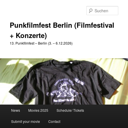
Zum
Zum
primären
sekundären
Such
Inhalt
Inhalt
springen
springen
Punkfilmfest Berlin (Filmfestival
+ Konzerte)
13. Punkfilmfest – Berlin (3. – 6.12.2026)
Hauptmenü
News
Movies 2025
Schedule/ Tickets
Submit your movie
Contact