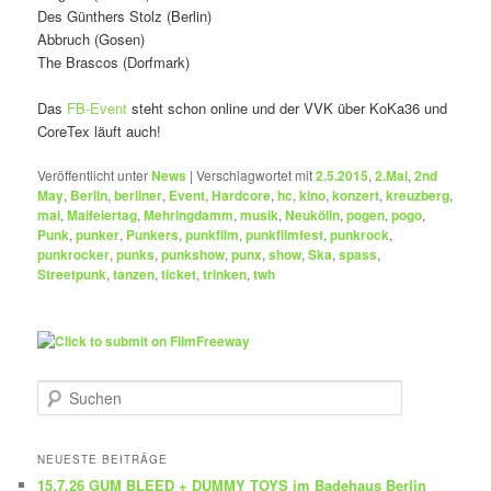
Des Günthers Stolz (Berlin)
Abbruch (Gosen)
The Brascos (Dorfmark)
Das
FB-Event
steht schon online und der VVK über KoKa36 und
CoreTex läuft auch!
Veröffentlicht unter
News
|
Verschlagwortet mit
2.5.2015
,
2.Mai
,
2nd
May
,
Berlin
,
berliner
,
Event
,
Hardcore
,
hc
,
kino
,
konzert
,
kreuzberg
,
mai
,
Maifeiertag
,
Mehringdamm
,
musik
,
Neukölln
,
pogen
,
pogo
,
Punk
,
punker
,
Punkers
,
punkfilm
,
punkfilmfest
,
punkrock
,
punkrocker
,
punks
,
punkshow
,
punx
,
show
,
Ska
,
spass
,
Streetpunk
,
tanzen
,
ticket
,
trinken
,
twh
S
u
c
h
NEUESTE BEITRÄGE
e
15.7.26 GUM BLEED + DUMMY TOYS im Badehaus Berlin