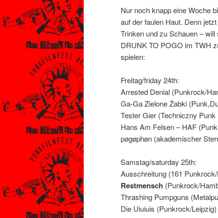
Nur noch knapp eine Woche bis 
auf der faulen Haut. Denn jetz
Trinken und zu Schauen – will 
DRUNK TO POGO im TWH zum 3. 
spielen:
Freitag/friday 24th:
Arrested Denial (Punkrock/H
Ga-Ga Zielone Żabki (Punk,Du
Tester Gier (Techniczny Punk
Hans Am Felsen – HAF (Punkr
pøgøphøn (akademischer Stern
Samstag/saturday 25th:
Ausschreitung (161 Punkroc
Restmensch
(Punkrock/Hamb
Thrashing Pumpguns (Metalp
Die Uiuiuis (Punkrock/Leipzig)