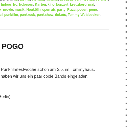
,
Indoor
,
Iro
,
Irokesen
,
Karten
,
kino
,
konzert
,
kreuzberg
,
mai
,
k
,
movie
,
musik
,
Neukölln
,
open air
,
party
,
Pizza
,
pogen
,
pogo
,
al
,
punkfilm
,
punkrock
,
punkshow
,
tickets
,
Tommy Weisbecker
,
 POGO
die Punkfilmfestwoche schon am 2.5. im Tommyhaus.
n wir uns ein paar coole Bands eingeladen.
erlin)