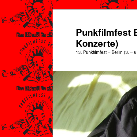
Zum
Zum
primären
sekundären
Inhalt
Inhalt
Punkfilmfest B
springen
springen
Konzerte)
13. Punkfilmfest – Berlin (3. – 