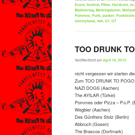
Event
,
festival
,
Filme
,
Hardcore
,
hc
Maifeiertag
,
Mehringdamm
,
Mohaw
Pommes
,
Punk
,
punker
,
Punkfestiv
tommyhaus
,
twh
,
U1
,
U7
TOO DRUNK TO
Veröffentlicht am
April 16, 2015
nicht vergessen wir starten 
Zum TOO DRUNK TO POGO habe
NAZI DOGS (Aachen)
The AYILAR (Türkei)
Pommes oder Pizza – P.o.P. (B
Wegbier (Aachen)
Des Günthers Stolz (Berlin)
Abbruch (Gosen)
The Brascos (Dorfmark)