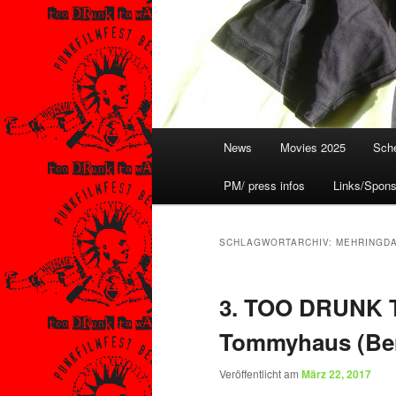
Hauptmenü
News
Movies 2025
Sche
PM/ press infos
Links/Spons
SCHLAGWORTARCHIV:
MEHRINGD
3. TOO DRUNK T
Tommyhaus (Ber
Veröffentlicht am
März 22, 2017