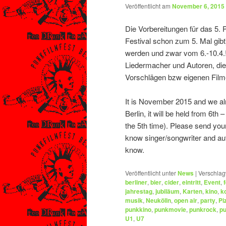
Veröffentlicht am
November 6, 2015
Die Vorbereitungen für das 5. P
Festival schon zum 5. Mal gibt) 
werden und zwar vom 6.-10.4.! 
Liedermacher und Autoren, die 
Vorschlägen bzw eigenen Film
It is November 2015 and we alr
Berlin, it will be held from 6th 
the 5th time). Please send you
know singer/songwriter and aut
know.
Veröffentlicht unter
News
|
Verschlag
berliner
,
bier
,
cider
,
eintritt
,
Event
,
jahrestag
,
jubiläum
,
Karten
,
kino
,
k
musik
,
Neukölln
,
open air
,
party
,
Pi
punkkino
,
punkmovie
,
punkrock
,
p
U1
,
U7