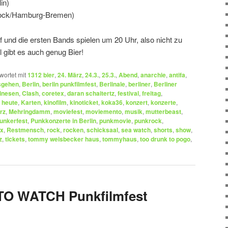
in)
rock/Hamburg-Bremen)
 und die ersten Bands spielen um 20 Uhr, also nicht zu
 gibt es auch genug Bier!
wortet mit
1312 bier
,
24. März
,
24.3.
,
25.3.
,
Abend
,
anarchie
,
antifa
,
sgehen
,
Berlin
,
berlin punkfilmfest
,
Berlinale
,
berliner
,
Berliner
inesen
,
Clash
,
coretex
,
daran schaitertz
,
festival
,
freitag
,
,
heute
,
Karten
,
kinofilm
,
kinoticket
,
koka36
,
konzert
,
konzerte
,
rz
,
Mehringdamm
,
moviefest
,
moviemento
,
musik
,
mutterbeast
,
unkerfest
,
Punkkonzerte in Berlin
,
punkmovie
,
punkrock
,
x
,
Restmensch
,
rock
,
rocken
,
schicksaal
,
sea watch
,
shorts
,
show
,
z
,
tickets
,
tommy weisbecker haus
,
tommyhaus
,
too drunk to pogo
,
TO WATCH Punkfilmfest