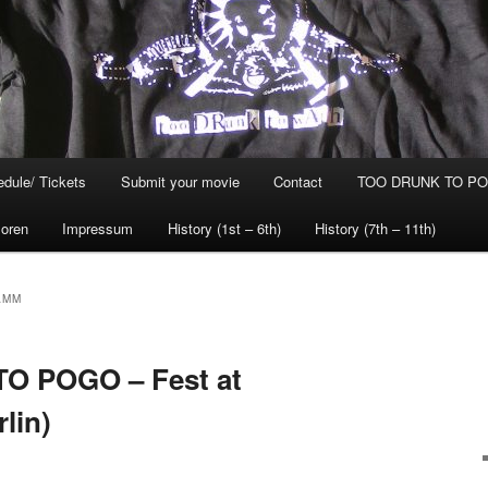
dule/ Tickets
Submit your movie
Contact
TOO DRUNK TO POG
oren
Impressum
History (1st – 6th)
History (7th – 11th)
AMM
O POGO – Fest at
lin)