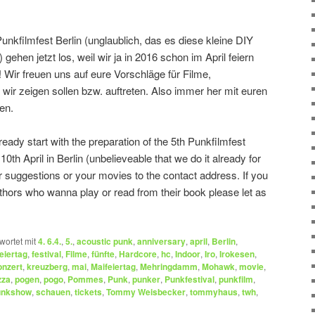
unkfilmfest Berlin (unglaublich, das es diese kleine DIY
gehen jetzt los, weil wir ja in 2016 schon im April feiern
Wir freuen uns auf eure Vorschläge für Filme,
wir zeigen sollen bzw. auftreten. Also immer her mit euren
en.
eady start with the preparation of the 5th Punkfilmfest
– 10th April in Berlin (unbelieveable that we do it already for
r suggestions or your movies to the contact address. If you
hors who wanna play or read from their book please let as
wortet mit
4. 6.4.
,
5.
,
acoustic punk
,
anniversary
,
april
,
Berlin
,
feiertag
,
festival
,
Filme
,
fünfte
,
Hardcore
,
hc
,
Indoor
,
Iro
,
Irokesen
,
onzert
,
kreuzberg
,
mai
,
Maifeiertag
,
Mehringdamm
,
Mohawk
,
movie
,
zza
,
pogen
,
pogo
,
Pommes
,
Punk
,
punker
,
Punkfestival
,
punkfilm
,
unkshow
,
schauen
,
tickets
,
Tommy Weisbecker
,
tommyhaus
,
twh
,