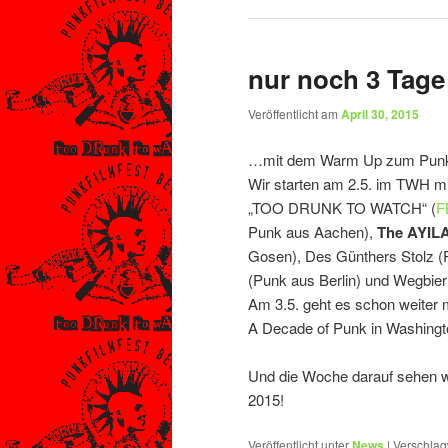
nur noch 3 Tage
Veröffentlicht am
April 30, 2015
…mit dem Warm Up zum Punkfil
Wir starten am 2.5. im TWH mi
„TOO DRUNK TO WATCH“ (
F
Punk aus Aachen),
The AYIL
Gosen), Des Günthers Stolz (P
(Punk aus Berlin) und Wegbie
Am 3.5. geht es schon weiter 
A Decade of Punk in Washingto
Und die Woche darauf sehen w
2015!
Veröffentlicht unter
News
|
Verschlag