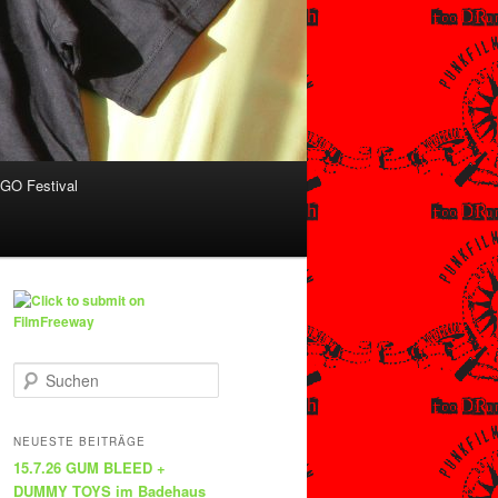
O Festival
S
u
c
h
NEUESTE BEITRÄGE
e
15.7.26 GUM BLEED +
n
DUMMY TOYS im Badehaus