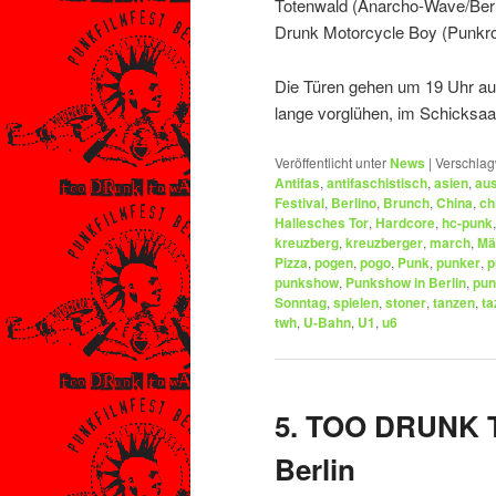
Totenwald (Anarcho-Wave/Berl
Drunk Motorcycle Boy (Punk
Die Türen gehen um 19 Uhr auf
lange vorglühen, im Schicksaal
Veröffentlicht unter
News
|
Verschlag
Antifas
,
antifaschistisch
,
asien
,
au
Festival
,
Berlino
,
Brunch
,
China
,
ch
Hallesches Tor
,
Hardcore
,
hc-punk
kreuzberg
,
kreuzberger
,
march
,
Mä
Pizza
,
pogen
,
pogo
,
Punk
,
punker
,
p
punkshow
,
Punkshow in Berlin
,
pun
Sonntag
,
spielen
,
stoner
,
tanzen
,
ta
twh
,
U-Bahn
,
U1
,
u6
5. TOO DRUNK 
Berlin