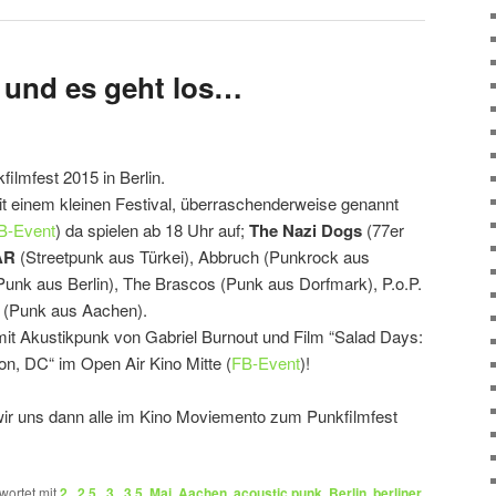
 und es geht los…
mfest 2015 in Berlin.
t einem kleinen Festival, überraschenderweise genannt
B-Event
) da spielen ab 18 Uhr auf;
The Nazi Dogs
(77er
AR
(Streetpunk aus Türkei), Abbruch (Punkrock aus
unk aus Berlin), The Brascos (Punk aus Dorfmark), P.o.P.
r (Punk aus Aachen).
mit Akustikpunk von Gabriel Burnout und Film “Salad Days:
n, DC“ im Open Air Kino Mitte (
FB-Event
)!
ir uns dann alle im Kino Moviemento zum Punkfilmfest
wortet mit
2.
,
2.5.
,
3.
,
3.5. Mai
,
Aachen
,
acoustic punk
,
Berlin
,
berliner
,