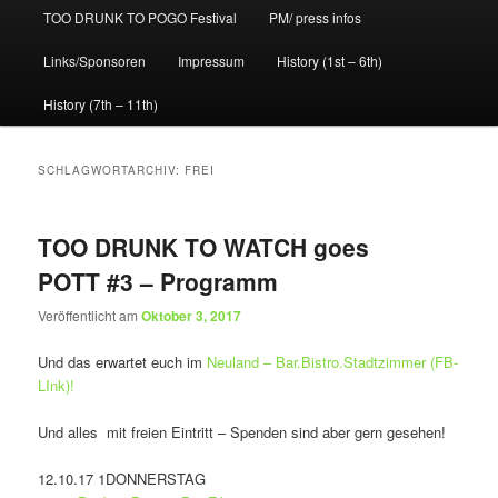
TOO DRUNK TO POGO Festival
PM/ press infos
Links/Sponsoren
Impressum
History (1st – 6th)
History (7th – 11th)
SCHLAGWORTARCHIV:
FREI
TOO DRUNK TO WATCH goes
POTT #3 – Programm
Veröffentlicht am
Oktober 3, 2017
Und das erwartet euch im
Neuland – Bar.Bistro.Stadtzimmer (FB-
LInk)!
Und alles mit freien Eintritt – Spenden sind aber gern gesehen!
12.10.17 1DONNERSTAG