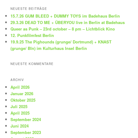
c
h
NEUESTE BEITRÄGE
e
15.7.26 GUM BLEED + DUMMY TOYS im Badehaus Berlin
n
29.3.26 DEAD TO ME + ÜBERYOU live in Berlin at Badehaus
Queer as Punk – 23rd october – 8 pm – Lichtblick Kino
12. Punkfilmfest Berlin
19.9.25 The Pighounds (grunge/ Dortmund) + KNAST
(grunge/ Bln) im Kulturhaus Insel Berlin
NEUESTE KOMMENTARE
ARCHIV
April 2026
Januar 2026
Oktober 2025
Juli 2025
April 2025
September 2024
Juni 2024
September 2023