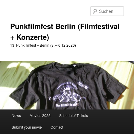
Zum
Zum
primären
sekundären
Such
Inhalt
Inhalt
springen
springen
Punkfilmfest Berlin (Filmfestival
+ Konzerte)
13. Punkfilmfest – Berlin (3. – 6.12.2026)
Hauptmenü
News
Movies 2025
Schedule/ Tickets
Submit your movie
Contact