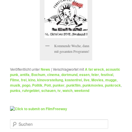
Kommende Woche, dann
mit gesamten Programm!
Veröffentlicht unter
News
|
Verschlagwortet mit
A fat wreck
,
acoustic
punk
,
antifa
,
Bochum
,
cinema
,
dortmund
,
essen
,
feier
,
festival
,
Filme
,
frei
,
kino
,
kinovorstellung
,
kostenfrei
,
live
,
Movies
,
mugge
,
musik
,
pogo
,
Politik
,
Pott
,
punker
,
punkfilm
,
punkmovies
,
punkrock
,
punks
,
ruhrgebiet
,
schauen
,
tv
,
watch
,
weekend
S
u