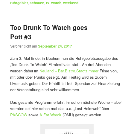
ruhrgebiet
,
schauen
,
tv
,
watch
,
weekend
Too Drunk To Watch goes
Pott #3
Veröffentlicht am
September 24, 2017
Zum 3. Mal findet in Bochum nun die Ruhrgebietsausgabe des
„Too Drunk To Watch“-Filmfestivals statt. An drei Abenden
werden dabei im
Neuland – Bar.Bistro.Stadtzimmer
Filme von,
mit oder über Punks gezeigt. Am Freitag wird es zudem
Livemusik geben. Der Eintritt ist frei, Spenden zur Finanzierung
der Veranstaltung sind sehr willkommen.
Das gesamte Programm erfahrt ihr schon nächste Woche – aber
verraten sei hier schon mal das u.a. „Lost Heimweh“ über
PASCOW
sowie
A Fat Wreck
(OMU) gezeigt werden.