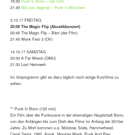
19:30
Punk in Bonn – Der Film
21:45
Mia san dageng! – Punk in München
3.10.17 FREITAG
20:00 The Magic Flip (Akustikkonzert)
20:45 The Magic Flip – Bäm (der Film)
21:45 Wonk Fest 3 (OV)
14.10.17 SAMSTAG
20:00 A Fat Wreck (OMU)
21:30 Lost Heimweh
Im Vorprogramm gibt es dazu täglich noch einige Kurzfilme zu
sehen.
** Punk In Bonn (120 min)
Ein Film über die Punkszene in der ehemaligen Hauptstadt Bonn,
von den Anfängen bis zum Dreh des Films im Anfang der 2010er
Jahre. Zu Wort kommen u.a. Molotow, Soda, Hammerhead,
Canal Terror, 1982, Amok, Monster Mash, Punk And Play,