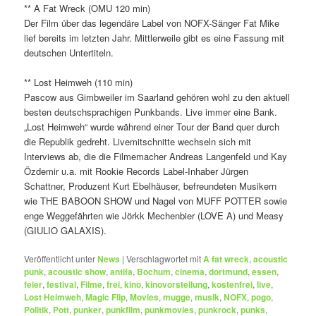
** A Fat Wreck (OMU 120 min)
Der Film über das legendäre Label von NOFX-Sänger Fat Mike
lief bereits im letzten Jahr. Mittlerweile gibt es eine Fassung mit
deutschen Untertiteln.
** Lost Heimweh (110 min)
Pascow aus Gimbweiler im Saarland gehören wohl zu den aktuell
besten deutschsprachigen Punkbands. Live immer eine Bank.
„Lost Heimweh“ wurde während einer Tour der Band quer durch
die Republik gedreht. Livemitschnitte wechseln sich mit
Interviews ab, die die Filmemacher Andreas Langenfeld und Kay
Özdemir u.a. mit Rookie Records Label-Inhaber Jürgen
Schattner, Produzent Kurt Ebelhäuser, befreundeten Musikern
wie THE BABOON SHOW und Nagel von MUFF POTTER sowie
enge Weggefährten wie Jörkk Mechenbier (LOVE A) und Measy
(GIULIO GALAXIS).
Veröffentlicht unter
News
|
Verschlagwortet mit
A fat wreck
,
acoustic
punk
,
acoustic show
,
antifa
,
Bochum
,
cinema
,
dortmund
,
essen
,
feier
,
festival
,
Filme
,
frei
,
kino
,
kinovorstellung
,
kostenfrei
,
live
,
Lost Heimweh
,
Magic Flip
,
Movies
,
mugge
,
musik
,
NOFX
,
pogo
,
Politik
,
Pott
,
punker
,
punkfilm
,
punkmovies
,
punkrock
,
punks
,