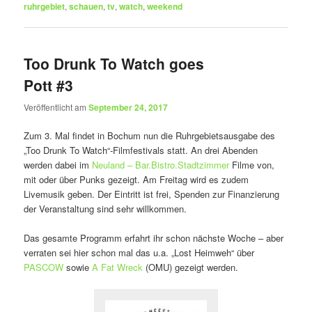
ruhrgebiet
,
schauen
,
tv
,
watch
,
weekend
Too Drunk To Watch goes
Pott #3
Veröffentlicht am
September 24, 2017
Zum 3. Mal findet in Bochum nun die Ruhrgebietsausgabe des
„Too Drunk To Watch“-Filmfestivals statt. An drei Abenden
werden dabei im
Neuland – Bar.Bistro.Stadtzimmer
Filme von,
mit oder über Punks gezeigt. Am Freitag wird es zudem
Livemusik geben. Der Eintritt ist frei, Spenden zur Finanzierung
der Veranstaltung sind sehr willkommen.
Das gesamte Programm erfahrt ihr schon nächste Woche – aber
verraten sei hier schon mal das u.a. „Lost Heimweh“ über
PASCOW
sowie
A Fat Wreck
(OMU) gezeigt werden.