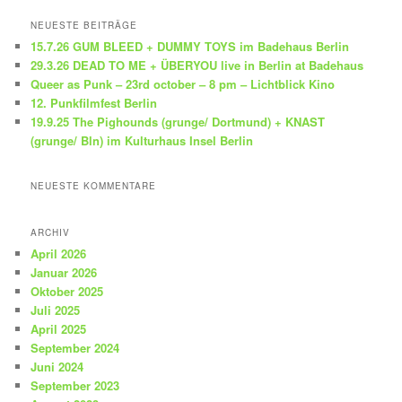
c
h
NEUESTE BEITRÄGE
e
15.7.26 GUM BLEED + DUMMY TOYS im Badehaus Berlin
n
29.3.26 DEAD TO ME + ÜBERYOU live in Berlin at Badehaus
Queer as Punk – 23rd october – 8 pm – Lichtblick Kino
12. Punkfilmfest Berlin
19.9.25 The Pighounds (grunge/ Dortmund) + KNAST
(grunge/ Bln) im Kulturhaus Insel Berlin
NEUESTE KOMMENTARE
ARCHIV
April 2026
Januar 2026
Oktober 2025
Juli 2025
April 2025
September 2024
Juni 2024
September 2023