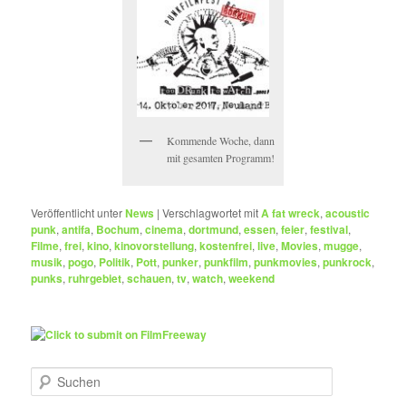
Kommende Woche, dann
mit gesamten Programm!
Veröffentlicht unter
News
|
Verschlagwortet mit
A fat wreck
,
acoustic
punk
,
antifa
,
Bochum
,
cinema
,
dortmund
,
essen
,
feier
,
festival
,
Filme
,
frei
,
kino
,
kinovorstellung
,
kostenfrei
,
live
,
Movies
,
mugge
,
musik
,
pogo
,
Politik
,
Pott
,
punker
,
punkfilm
,
punkmovies
,
punkrock
,
punks
,
ruhrgebiet
,
schauen
,
tv
,
watch
,
weekend
S
u