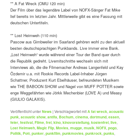
** A Fat Wreck (OMU 120 min)
Der Film über das legendäre Label von NOFX-Sänger Fat Mike
lief bereits im letzten Jahr. Mittlerweile gibt es eine Fassung mit
deutschen Untertiteln.
** Lost Heimweh (110 min)
Pascow aus Gimbweiler im Saarland gehören wohl zu den aktuell
besten deutschsprachigen Punkbands. Live immer eine Bank.
„Lost Heimweh“ wurde während einer Tour der Band quer durch
die Republik gedreht. Livemitschnitte wechseln sich mit
Interviews ab, die die Filmemacher Andreas Langenfeld und Kay
Özdemir u.a. mit Rookie Records Label-Inhaber Jürgen
Schattner, Produzent Kurt Ebelhäuser, befreundeten Musikern
wie THE BABOON SHOW und Nagel von MUFF POTTER sowie
enge Weggefährten wie Jörkk Mechenbier (LOVE A) und Measy
(GIULIO GALAXIS).
Veröffentlicht unter
News
|
Verschlagwortet mit
A fat wreck
,
acoustic
punk
,
acoustic show
,
antifa
,
Bochum
,
cinema
,
dortmund
,
essen
,
feier
,
festival
,
Filme
,
frei
,
kino
,
kinovorstellung
,
kostenfrei
,
live
,
Lost Heimweh
,
Magic Flip
,
Movies
,
mugge
,
musik
,
NOFX
,
pogo
,
Politik
,
Pott
,
punker
,
punkfilm
,
punkmovies
,
punkrock
,
punks
,