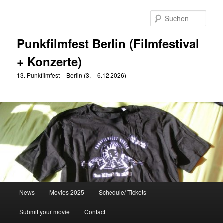
Zum
Zum
primären
sekundären
Such
Inhalt
Inhalt
springen
springen
Punkfilmfest Berlin (Filmfestival
+ Konzerte)
13. Punkfilmfest – Berlin (3. – 6.12.2026)
Hauptmenü
News
Movies 2025
Schedule/ Tickets
Submit your movie
Contact