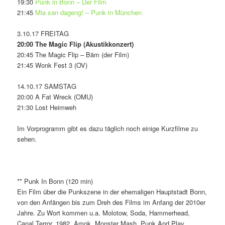
19:30
Punk in Bonn – Der Film
21:45
Mia san dageng! – Punk in München
3.10.17 FREITAG
20:00 The Magic Flip (Akustikkonzert)
20:45 The Magic Flip – Bäm (der Film)
21:45 Wonk Fest 3 (OV)
14.10.17 SAMSTAG
20:00 A Fat Wreck (OMU)
21:30 Lost Heimweh
Im Vorprogramm gibt es dazu täglich noch einige Kurzfilme zu
sehen.
** Punk In Bonn (120 min)
Ein Film über die Punkszene in der ehemaligen Hauptstadt Bonn,
von den Anfängen bis zum Dreh des Films im Anfang der 2010er
Jahre. Zu Wort kommen u.a. Molotow, Soda, Hammerhead,
Canal Terror, 1982, Amok, Monster Mash, Punk And Play,