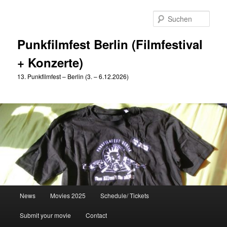
Zum
Zum
primären
sekundären
Such
Inhalt
Inhalt
springen
springen
Punkfilmfest Berlin (Filmfestival
+ Konzerte)
13. Punkfilmfest – Berlin (3. – 6.12.2026)
Hauptmenü
News
Movies 2025
Schedule/ Tickets
Submit your movie
Contact