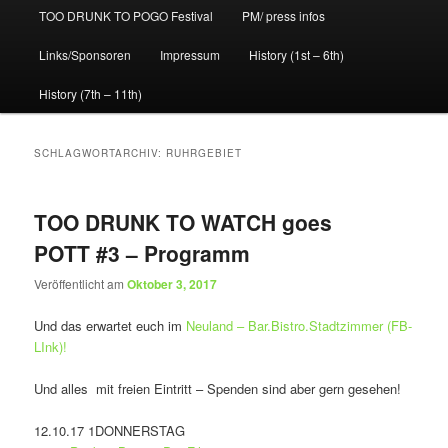
TOO DRUNK TO POGO Festival
PM/ press infos
Links/Sponsoren
Impressum
History (1st – 6th)
History (7th – 11th)
SCHLAGWORTARCHIV:
RUHRGEBIET
TOO DRUNK TO WATCH goes
POTT #3 – Programm
Veröffentlicht am
Oktober 3, 2017
Und das erwartet euch im
Neuland – Bar.Bistro.Stadtzimmer (FB-
LInk)!
Und alles mit freien Eintritt – Spenden sind aber gern gesehen!
12.10.17 1DONNERSTAG