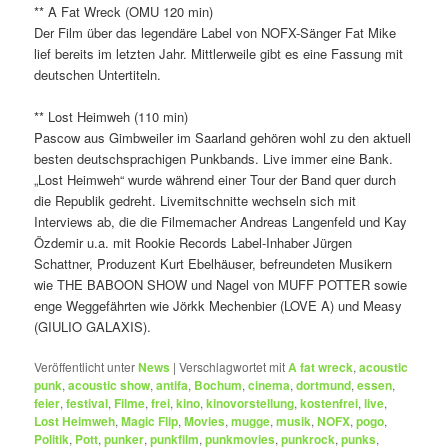
** A Fat Wreck (OMU 120 min)
Der Film über das legendäre Label von NOFX-Sänger Fat Mike
lief bereits im letzten Jahr. Mittlerweile gibt es eine Fassung mit
deutschen Untertiteln.
** Lost Heimweh (110 min)
Pascow aus Gimbweiler im Saarland gehören wohl zu den aktuell
besten deutschsprachigen Punkbands. Live immer eine Bank.
„Lost Heimweh“ wurde während einer Tour der Band quer durch
die Republik gedreht. Livemitschnitte wechseln sich mit
Interviews ab, die die Filmemacher Andreas Langenfeld und Kay
Özdemir u.a. mit Rookie Records Label-Inhaber Jürgen
Schattner, Produzent Kurt Ebelhäuser, befreundeten Musikern
wie THE BABOON SHOW und Nagel von MUFF POTTER sowie
enge Weggefährten wie Jörkk Mechenbier (LOVE A) und Measy
(GIULIO GALAXIS).
Veröffentlicht unter
News
|
Verschlagwortet mit
A fat wreck
,
acoustic
punk
,
acoustic show
,
antifa
,
Bochum
,
cinema
,
dortmund
,
essen
,
feier
,
festival
,
Filme
,
frei
,
kino
,
kinovorstellung
,
kostenfrei
,
live
,
Lost Heimweh
,
Magic Flip
,
Movies
,
mugge
,
musik
,
NOFX
,
pogo
,
Politik
,
Pott
,
punker
,
punkfilm
,
punkmovies
,
punkrock
,
punks
,