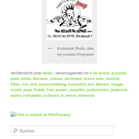
Kommende Woche, dann
mit gesamten Programm!
Veröffentlicht unter
News
|
Verschlagwortet mit
A fat wreck
,
acoustic
punk
,
antifa
,
Bochum
,
cinema
,
dortmund
,
essen
,
feier
,
festival
,
Filme
,
frei
,
kino
,
kinovorstellung
,
kostenfrei
,
live
,
Movies
,
mugge
,
musik
,
pogo
,
Politik
,
Pott
,
punker
,
punkfilm
,
punkmovies
,
punkrock
,
punks
,
ruhrgebiet
,
schauen
,
tv
,
watch
,
weekend
S
u