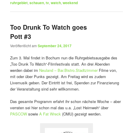
ruhrgebiet
,
schauen
,
tv
,
watch
,
weekend
Too Drunk To Watch goes
Pott #3
Veröffentlicht am
September 24, 2017
Zum 3. Mal findet in Bochum nun die Ruhrgebietsausgabe des
„Too Drunk To Watch“-Filmfestivals statt. An drei Abenden
werden dabei im
Neuland – Bar.Bistro.Stadtzimmer
Filme von,
mit oder über Punks gezeigt. Am Freitag wird es zudem
Livemusik geben. Der Eintritt ist frei, Spenden zur Finanzierung
der Veranstaltung sind sehr willkommen.
Das gesamte Programm erfahrt ihr schon nächste Woche – aber
verraten sei hier schon mal das u.a. „Lost Heimweh“ über
PASCOW
sowie
A Fat Wreck
(OMU) gezeigt werden.