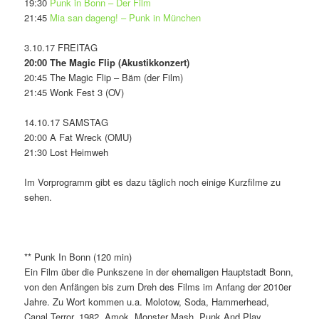
19:30
Punk in Bonn – Der Film
21:45
Mia san dageng! – Punk in München
3.10.17 FREITAG
20:00 The Magic Flip (Akustikkonzert)
20:45 The Magic Flip – Bäm (der Film)
21:45 Wonk Fest 3 (OV)
14.10.17 SAMSTAG
20:00 A Fat Wreck (OMU)
21:30 Lost Heimweh
Im Vorprogramm gibt es dazu täglich noch einige Kurzfilme zu
sehen.
** Punk In Bonn (120 min)
Ein Film über die Punkszene in der ehemaligen Hauptstadt Bonn,
von den Anfängen bis zum Dreh des Films im Anfang der 2010er
Jahre. Zu Wort kommen u.a. Molotow, Soda, Hammerhead,
Canal Terror, 1982, Amok, Monster Mash, Punk And Play,