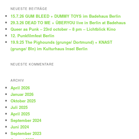
c
h
NEUESTE BEITRÄGE
e
15.7.26 GUM BLEED + DUMMY TOYS im Badehaus Berlin
n
29.3.26 DEAD TO ME + ÜBERYOU live in Berlin at Badehaus
Queer as Punk – 23rd october – 8 pm – Lichtblick Kino
12. Punkfilmfest Berlin
19.9.25 The Pighounds (grunge/ Dortmund) + KNAST
(grunge/ Bln) im Kulturhaus Insel Berlin
NEUESTE KOMMENTARE
ARCHIV
April 2026
Januar 2026
Oktober 2025
Juli 2025
April 2025
September 2024
Juni 2024
September 2023