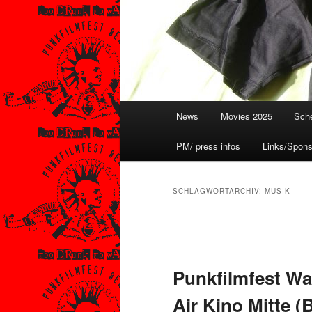
Hauptmenü
News
Movies 2025
Sche
PM/ press infos
Links/Spons
SCHLAGWORTARCHIV:
MUSIK
Beitragsnavigation
Punkfilmfest Wa
Air Kino Mitte (B