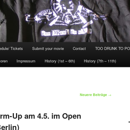
dule/ Tickets
Submit your movie
Contact
TOO DRUNK TO POG
oren
Impressum
History (1st – 6th)
History (7th – 11th)
Neuere Beiträge
→
rm-Up am 4.5. im Open
erlin)