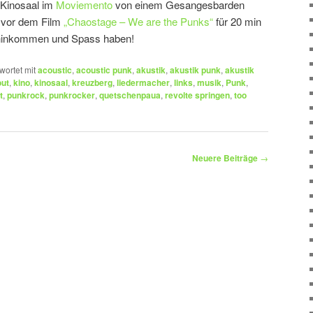
 Kinosaal im
Moviemento
von einem Gesangesbarden
 vor dem Film
„Chaostage – We are the Punks“
für 20 min
 hinkommen und Spass haben!
wortet mit
acoustic
,
acoustic punk
,
akustik
,
akustik punk
,
akustik
out
,
kino
,
kinosaal
,
kreuzberg
,
liedermacher
,
links
,
musik
,
Punk
,
t
,
punkrock
,
punkrocker
,
quetschenpaua
,
revolte springen
,
too
Neuere Beiträge
→