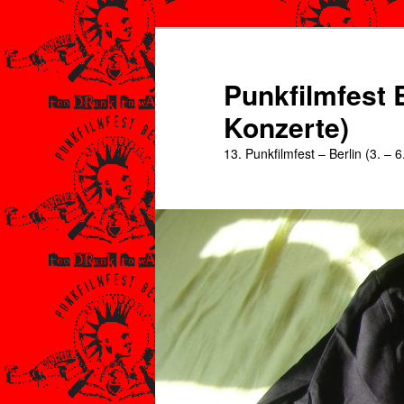
Zum
Zum
primären
sekundären
Inhalt
Inhalt
Punkfilmfest B
springen
springen
Konzerte)
13. Punkfilmfest – Berlin (3. – 