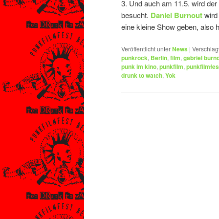
3. Und auch am 11.5. wird der
besucht.
Daniel Burnout
wird
eine kleine Show geben, also
Veröffentlicht unter
News
|
Verschlag
punkrock
,
Berlin
,
film
,
gabriel burn
punk im kino
,
punkfilm
,
punkfilmfes
drunk to watch
,
Yok
Beitragsnavigation