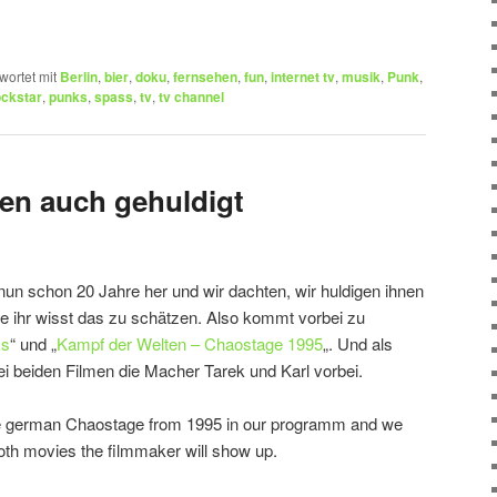
wortet mit
Berlin
,
bier
,
doku
,
fernsehen
,
fun
,
internet tv
,
musik
,
Punk
,
ckstar
,
punks
,
spass
,
tv
,
tv channel
en auch gehuldigt
 nun schon 20 Jahre her und wir dachten, wir huldigen ihnen
ffe ihr wisst das zu schätzen. Also kommt vorbei zu
ks
“ und „
Kampf der Welten – Chaostage 1995
„. Und als
 beiden Filmen die Macher Tarek und Karl vorbei.
e german Chaostage from 1995 in our programm and we
oth movies the filmmaker will show up.