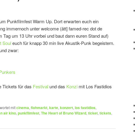
zum Punkfilmfest Warm Up. Dort erwarten euch ein
ng immernoch unter welcome (ätt] famed-rec dot de
m Tag um 13 Uhr vorbei und baut dann euren Stand auf)
t Soul
euch für knapp 30 min live Akustik-Punk begeistern.
und zwar:
 Punkers
 Tickets für das
Festival
und das
Konzi
mit Los Fastidios
wortet mit
cinema
,
flohmarkt
,
karte
,
konzert
,
los fastidios
,
n air kino
,
punkfilmfest
,
The Heart of Bruno Wizard
,
ticket
,
tickets
,