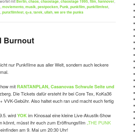
wortet mit
Berlin
,
chaos
,
chaostage
,
chaostage 1995
,
film
,
hannover
,
e
,
moviemento
,
musik
,
pestpocken
,
Punk
,
punkfilm
,
punkfilmfest
,
x
,
punxfilmfest
,
q+a
,
tarek
,
ullah
,
we are the punks
l Burnout
icht nur Punkfilme aus aller Welt, sondern auch leckere
imal.
 Show mit
RANTANPLAN, Casanovas Schwule Seite und
berg. Die Tickets dafür ersteht ihr bei Core Tex, KoKa36
 + VVK-Gebühr. Also haltet euch ran und macht euch fertig
 9.5. wird
YOK
im Kinosaal eine kleine Live-Akustik-Show
en könnt, müsst ihr euch zum Eröffnungsfilm
„THE PUNK
infinden am 9. Mai um 20:30 Uhr!