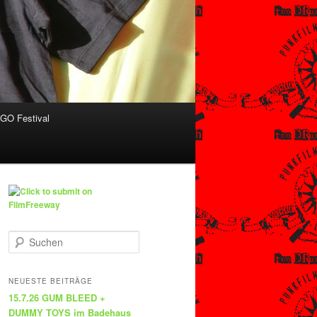
O Festival
S
u
c
h
NEUESTE BEITRÄGE
e
15.7.26 GUM BLEED +
n
DUMMY TOYS im Badehaus