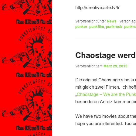
http://creative.arte.tv/fr
Veröffentlicht unter
News
|
Verschlag
punker
,
punkfilm
,
punkrock
,
punkro
Chaostage werd
Veröffentlicht am
März 29, 2013
Die original Chaostage sind ja
mit gleich zwei Filmen. Ich ho
„
Chaostage – We are the Pun
besonderen Anreiz kommen bei
We have two movies about th
hope you are interested. Too b