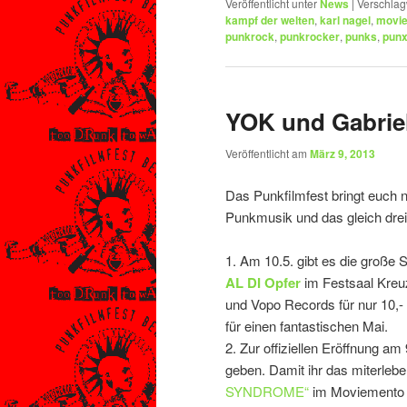
Veröffentlicht unter
News
|
Verschlag
kampf der welten
,
karl nagel
,
movi
punkrock
,
punkrocker
,
punks
,
pun
YOK und Gabrie
Veröffentlicht am
März 9, 2013
Das Punkfilmfest bringt euch n
Punkmusik und das gleich dre
1. Am 10.5. gibt es die große
AL DI Opfer
im Festsaal Kreuz
und Vopo Records für nur 10,-
für einen fantastischen Mai.
2. Zur offiziellen Eröffnung am
geben. Damit ihr das miterleb
SYNDROME“
im Moviemento e