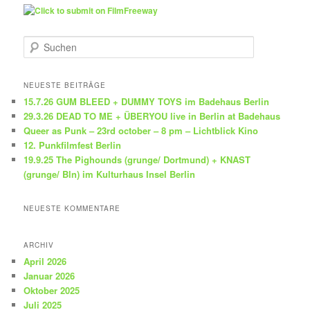
S
u
c
h
NEUESTE BEITRÄGE
e
15.7.26 GUM BLEED + DUMMY TOYS im Badehaus Berlin
n
29.3.26 DEAD TO ME + ÜBERYOU live in Berlin at Badehaus
Queer as Punk – 23rd october – 8 pm – Lichtblick Kino
12. Punkfilmfest Berlin
19.9.25 The Pighounds (grunge/ Dortmund) + KNAST
(grunge/ Bln) im Kulturhaus Insel Berlin
NEUESTE KOMMENTARE
ARCHIV
April 2026
Januar 2026
Oktober 2025
Juli 2025