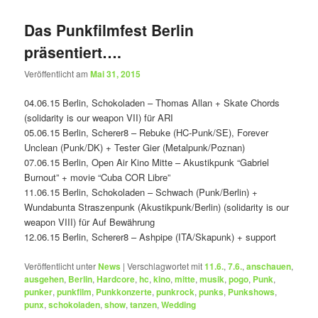
Das Punkfilmfest Berlin
präsentiert….
Veröffentlicht am
Mai 31, 2015
04.06.15 Berlin, Schokoladen – Thomas Allan + Skate Chords
(solidarity is our weapon VII) für ARI
05.06.15 Berlin, Scherer8 – Rebuke (HC-Punk/SE), Forever
Unclean (Punk/DK) + Tester Gier (Metalpunk/Poznan)
07.06.15 Berlin, Open Air Kino Mitte – Akustikpunk “Gabriel
Burnout” + movie “Cuba COR Libre”
11.06.15 Berlin, Schokoladen – Schwach (Punk/Berlin) +
Wundabunta Straszenpunk (Akustikpunk/Berlin) (solidarity is our
weapon VIII) für Auf Bewährung
12.06.15 Berlin, Scherer8 – Ashpipe (ITA/Skapunk) + support
Veröffentlicht unter
News
|
Verschlagwortet mit
11.6.
,
7.6.
,
anschauen
,
ausgehen
,
Berlin
,
Hardcore
,
hc
,
kino
,
mitte
,
musik
,
pogo
,
Punk
,
punker
,
punkfilm
,
Punkkonzerte
,
punkrock
,
punks
,
Punkshows
,
punx
,
schokoladen
,
show
,
tanzen
,
Wedding