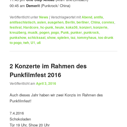
00:45 am
Demerit
(Punkrock/ China)
Veröffentlicht unter
News
|
Verschlagwortet mit
Abend
,
antifa
,
antifaschistisch
,
asien
,
ausgehen
,
Berlin
,
berliner
,
China
,
coretex
,
festival
,
Hardcore
,
hc-punk
,
heute
,
koka36
,
konzert
,
konzerte
,
kreuzberg
,
musik
,
pogen
,
pogo
,
Punk
,
punker
,
punkrock
,
punkshow
,
schicksaal
,
show
,
spielen
,
taz
,
tommyhaus
,
too drunk
to pogo
,
twh
,
U1
,
u6
2 Konzerte im Rahmen des
Punkfilmfest 2016
Veröffentlicht am
April 3, 2016
Auch dieses Jahr haben wir zwei Konzis im Rahmen des
Punkfilmfest!
7.4.2016
Schokoladen
Tür 19 Uhr, Show 20 Uhr