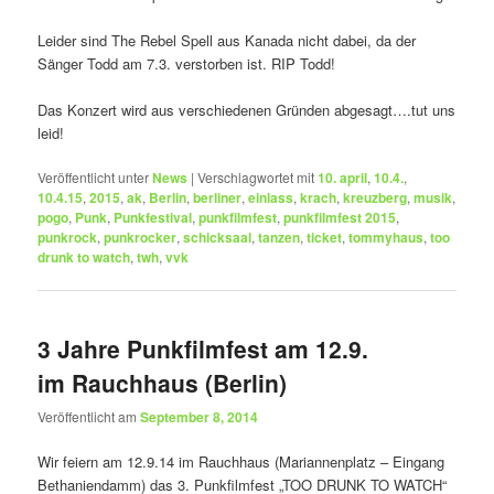
Leider sind The Rebel Spell aus Kanada nicht dabei, da der
Sänger Todd am 7.3. verstorben ist. RIP Todd!
Das Konzert wird aus verschiedenen Gründen abgesagt….tut uns
leid!
Veröffentlicht unter
News
|
Verschlagwortet mit
10. april
,
10.4.
,
10.4.15
,
2015
,
ak
,
Berlin
,
berliner
,
einlass
,
krach
,
kreuzberg
,
musik
,
pogo
,
Punk
,
Punkfestival
,
punkfilmfest
,
punkfilmfest 2015
,
punkrock
,
punkrocker
,
schicksaal
,
tanzen
,
ticket
,
tommyhaus
,
too
drunk to watch
,
twh
,
vvk
3 Jahre Punkfilmfest am 12.9.
im Rauchhaus (Berlin)
Veröffentlicht am
September 8, 2014
Wir feiern am 12.9.14 im Rauchhaus (Mariannenplatz – Eingang
Bethaniendamm) das 3. Punkfilmfest „TOO DRUNK TO WATCH“