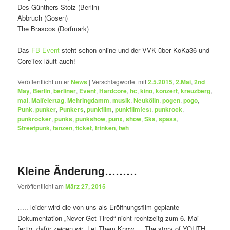
Des Günthers Stolz (Berlin)
Abbruch (Gosen)
The Brascos (Dorfmark)
Das
FB-Event
steht schon online und der VVK über KoKa36 und
CoreTex läuft auch!
Veröffentlicht unter
News
|
Verschlagwortet mit
2.5.2015
,
2.Mai
,
2nd
May
,
Berlin
,
berliner
,
Event
,
Hardcore
,
hc
,
kino
,
konzert
,
kreuzberg
,
mai
,
Maifeiertag
,
Mehringdamm
,
musik
,
Neukölln
,
pogen
,
pogo
,
Punk
,
punker
,
Punkers
,
punkfilm
,
punkfilmfest
,
punkrock
,
punkrocker
,
punks
,
punkshow
,
punx
,
show
,
Ska
,
spass
,
Streetpunk
,
tanzen
,
ticket
,
trinken
,
twh
Kleine Änderung………
Veröffentlicht am
März 27, 2015
….. leider wird die von uns als Eröffnungsfilm geplante
Dokumentation „Never Get Tired“ nicht rechtzeitg zum 6. Mai
fertig, dafür zeigen wir „Let Them Know … The story of YOUTH