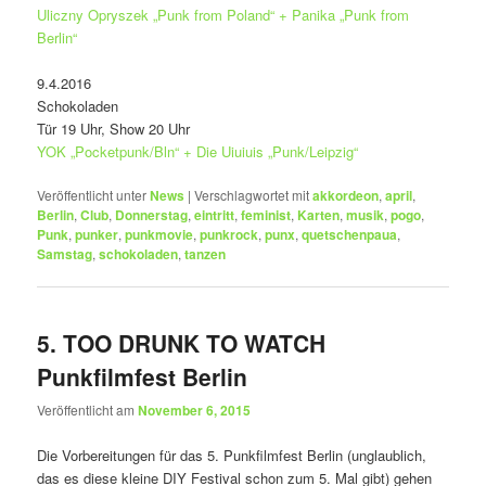
Uliczny Opryszek „Punk from Poland“ + Panika „Punk from
Berlin“
9.4.2016
Schokoladen
Tür 19 Uhr, Show 20 Uhr
YOK „Pocketpunk/Bln“ + Die Uiuiuis „Punk/Leipzig“
Veröffentlicht unter
News
|
Verschlagwortet mit
akkordeon
,
april
,
Berlin
,
Club
,
Donnerstag
,
eintritt
,
feminist
,
Karten
,
musik
,
pogo
,
Punk
,
punker
,
punkmovie
,
punkrock
,
punx
,
quetschenpaua
,
Samstag
,
schokoladen
,
tanzen
5. TOO DRUNK TO WATCH
Punkfilmfest Berlin
Veröffentlicht am
November 6, 2015
Die Vorbereitungen für das 5. Punkfilmfest Berlin (unglaublich,
das es diese kleine DIY Festival schon zum 5. Mal gibt) gehen