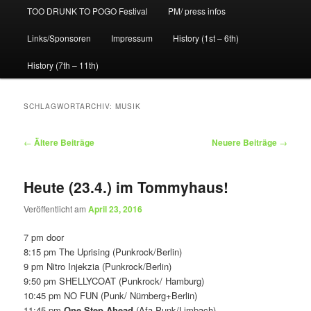
TOO DRUNK TO POGO Festival
PM/ press infos
Links/Sponsoren
Impressum
History (1st – 6th)
History (7th – 11th)
SCHLAGWORTARCHIV:
MUSIK
Beitragsnavigation
←
Ältere Beiträge
Neuere Beiträge
→
Heute (23.4.) im Tommyhaus!
Veröffentlicht am
April 23, 2016
7 pm door
8:15 pm The Uprising (Punkrock/Berlin)
9 pm Nitro Injekzia (Punkrock/Berlin)
9:50 pm SHELLYCOAT (Punkrock/ Hamburg)
10:45 pm NO FUN (Punk/ Nürnberg+Berlin)
11:45 pm
One Step Ahead
(Afa-Punk/Limbach)