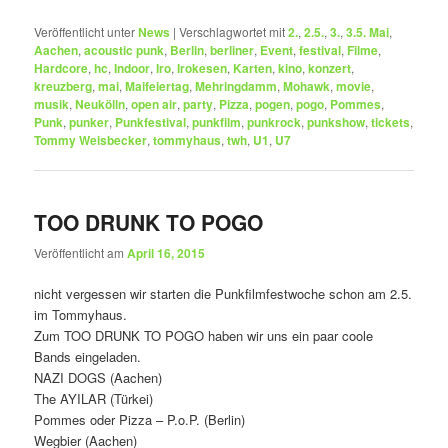
Veröffentlicht unter
News
|
Verschlagwortet mit
2.
,
2.5.
,
3.
,
3.5. Mai
,
Aachen
,
acoustic punk
,
Berlin
,
berliner
,
Event
,
festival
,
Filme
,
Hardcore
,
hc
,
Indoor
,
Iro
,
Irokesen
,
Karten
,
kino
,
konzert
,
kreuzberg
,
mai
,
Maifeiertag
,
Mehringdamm
,
Mohawk
,
movie
,
musik
,
Neukölln
,
open air
,
party
,
Pizza
,
pogen
,
pogo
,
Pommes
,
Punk
,
punker
,
Punkfestival
,
punkfilm
,
punkrock
,
punkshow
,
tickets
,
Tommy Weisbecker
,
tommyhaus
,
twh
,
U1
,
U7
TOO DRUNK TO POGO
Veröffentlicht am
April 16, 2015
nicht vergessen wir starten die Punkfilmfestwoche schon am 2.5.
im Tommyhaus.
Zum TOO DRUNK TO POGO haben wir uns ein paar coole
Bands eingeladen.
NAZI DOGS (Aachen)
The AYILAR (Türkei)
Pommes oder Pizza – P.o.P. (Berlin)
Wegbier (Aachen)