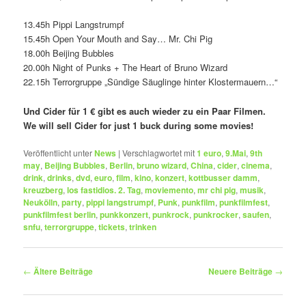
13.45h Pippi Langstrumpf
15.45h Open Your Mouth and Say… Mr. Chi Pig
18.00h Beijing Bubbles
20.00h Night of Punks + The Heart of Bruno Wizard
22.15h Terrorgruppe „Sündige Säuglinge hinter Klostermauern…“
Und Cider für 1 € gibt es auch wieder zu ein Paar Filmen.
We will sell Cider for just 1 buck during some movies!
Veröffentlicht unter
News
|
Verschlagwortet mit
1 euro
,
9.Mai
,
9th
may
,
Beijing Bubbles
,
Berlin
,
bruno wizard
,
China
,
cider
,
cinema
,
drink
,
drinks
,
dvd
,
euro
,
film
,
kino
,
konzert
,
kottbusser damm
,
kreuzberg
,
los fastidios. 2. Tag
,
moviemento
,
mr chi pig
,
musik
,
Neukölln
,
party
,
pippi langstrumpf
,
Punk
,
punkfilm
,
punkfilmfest
,
punkfilmfest berlin
,
punkkonzert
,
punkrock
,
punkrocker
,
saufen
,
snfu
,
terrorgruppe
,
tickets
,
trinken
Beitragsnavigation
←
Ältere Beiträge
Neuere Beiträge
→