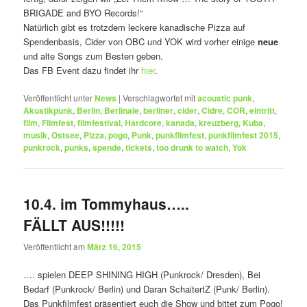
BRIGADE and BYO Records!“
Natürlich gibt es trotzdem leckere kanadische Pizza auf
Spendenbasis, Cider von OBC und YOK wird vorher einige
neue
und alte Songs zum Besten geben.
Das FB Event dazu findet ihr
hier
.
Veröffentlicht unter
News
|
Verschlagwortet mit
acoustic punk
,
Akustikpunk
,
Berlin
,
Berlinale
,
berliner
,
cider
,
Cidre
,
COR
,
eintritt
,
film
,
Filmfest
,
filmfestival
,
Hardcore
,
kanada
,
kreuzberg
,
Kuba
,
musik
,
Ostsee
,
Pizza
,
pogo
,
Punk
,
punkfilmfest
,
punkfilmfest 2015
,
punkrock
,
punks
,
spende
,
tickets
,
too drunk to watch
,
Yok
10.4. im Tommyhaus…..
FÄLLT AUS!!!!!
Veröffentlicht am
März 16, 2015
…. spielen DEEP SHINING HIGH (Punkrock/ Dresden), Bei
Bedarf (Punkrock/ Berlin) und Daran SchaitertZ (Punk/ Berlin).
Das Punkfilmfest präsentiert euch die Show und bittet zum Pogo!