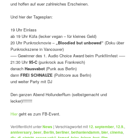
und hoffen auf euer zahlreiches Erscheinen.
Und hier der Tagesplan:
19 Uhr Einlass
ab 19 Uhr Küfa (lecker vegan – für kleines Geld)
20 Uhr Punkrockmovie –
„Bloodied but unbowed“
(Doku über
Punkrockszene in Vancouver)
—– Gewinner des 1. Audio Choice Award beim Punkfilmfest —–
21:30 Uhr
95-C
(punkrock aus Frankreich)
danach
Hausvabot
(Punk aus Berlin)
dann
FREI SCHNAUZE
(Politcore aus Berlin)
und weiter Party mit DJ
Den ganzen Abend HollunderRum (selbstgemacht und
lecker)!!!!!!!!
Hier
geht es zum FB-Event.
Veröffentlicht unter
News
|
Verschlagwortet mit
12. september
,
12.9.
,
anniversary
,
beer
,
Berlin
,
berliner
,
bethaniendamm
,
bier
,
cinema
,
diy
,
dj
,
eintritt
,
essen vokü
,
famed
,
feier
,
feiern
,
fest
,
film
,