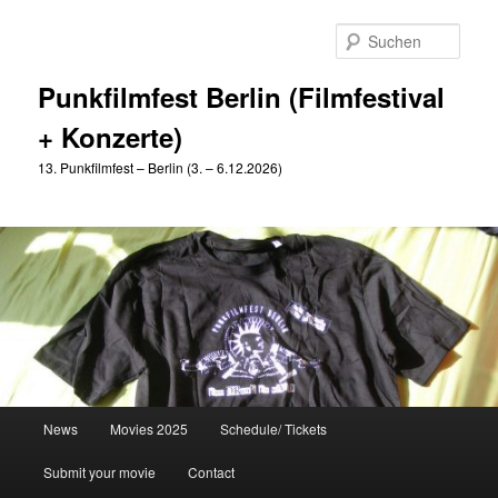
Zum
Zum
primären
sekundären
Such
Inhalt
Inhalt
springen
springen
Punkfilmfest Berlin (Filmfestival
+ Konzerte)
13. Punkfilmfest – Berlin (3. – 6.12.2026)
Hauptmenü
News
Movies 2025
Schedule/ Tickets
Submit your movie
Contact