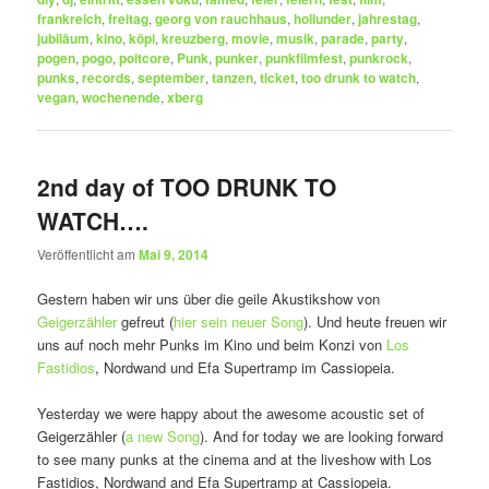
frankreich
,
freitag
,
georg von rauchhaus
,
hollunder
,
jahrestag
,
jubiläum
,
kino
,
köpi
,
kreuzberg
,
movie
,
musik
,
parade
,
party
,
pogen
,
pogo
,
poitcore
,
Punk
,
punker
,
punkfilmfest
,
punkrock
,
punks
,
records
,
september
,
tanzen
,
ticket
,
too drunk to watch
,
vegan
,
wochenende
,
xberg
2nd day of TOO DRUNK TO
WATCH….
Veröffentlicht am
Mai 9, 2014
Gestern haben wir uns über die geile Akustikshow von
Geigerzähler
gefreut (
hier sein neuer Song
). Und heute freuen wir
uns auf noch mehr Punks im Kino und beim Konzi von
Los
Fastidios
, Nordwand und Efa Supertramp im Cassiopeia.
Yesterday we were happy about the awesome acoustic set of
Geigerzähler (
a new Song
). And for today we are looking forward
to see many punks at the cinema and at the liveshow with Los
Fastidios, Nordwand and Efa Supertramp at Cassiopeia.