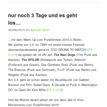
nur noch 3 Tage und es geht
los…
Veröffentlicht am
April 30, 2015
…mit dem Warm Up zum Punkfilmfest 2015 in Berlin.
Wir starten am 2.5. im TWH mit einem kleinen Festival,
überraschenderweise genannt „TOO DRUNK TO WATCH“ (
FB-
Event
) da spielen ab 18 Uhr auf;
The Nazi Dogs
(77er Punk aus
Aachen),
The AYILAR
(Streetpunk aus Türkei), Abbruch
(Punkrock aus Gosen), Des Günthers Stolz (Punk aus Berlin),
The Brascos (Punk aus Dorfmark), P.o.P. (Punk aus Berlin) und
Wegbier (Punk aus Aachen).
Am 3.5. geht es schon weiter mit Akustikpunk von Gabriel
Burnout und Film “Salad Days: A Decade of Punk in Washington,
DC“ im Open Air Kino Mitte (
FB-Event
)!
Und die Woche darauf sehen wir uns dann alle im Kino
Moviemento zum Punkfilmfest 2015!