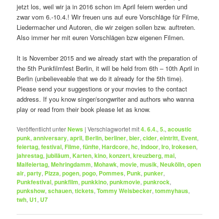
jetzt los, weil wir ja in 2016 schon im April feiern werden und
zwar vom 6.-10.4.! Wir freuen uns auf eure Vorschläge für Filme,
Liedermacher und Autoren, die wir zeigen sollen bzw. auftreten.
Also immer her mit euren Vorschlägen bzw eigenen Filmen.
It is November 2015 and we already start with the preparation of
the 5th Punkfilmfest Berlin, it will be held from 6th – 10th April in
Berlin (unbelieveable that we do it already for the 5th time).
Please send your suggestions or your movies to the contact
address. If you know singer/songwriter and authors who wanna
play or read from their book please let as know.
Veröffentlicht unter
News
|
Verschlagwortet mit
4. 6.4.
,
5.
,
acoustic
punk
,
anniversary
,
april
,
Berlin
,
berliner
,
bier
,
cider
,
eintritt
,
Event
,
feiertag
,
festival
,
Filme
,
fünfte
,
Hardcore
,
hc
,
Indoor
,
Iro
,
Irokesen
,
jahrestag
,
jubiläum
,
Karten
,
kino
,
konzert
,
kreuzberg
,
mai
,
Maifeiertag
,
Mehringdamm
,
Mohawk
,
movie
,
musik
,
Neukölln
,
open
air
,
party
,
Pizza
,
pogen
,
pogo
,
Pommes
,
Punk
,
punker
,
Punkfestival
,
punkfilm
,
punkkino
,
punkmovie
,
punkrock
,
punkshow
,
schauen
,
tickets
,
Tommy Weisbecker
,
tommyhaus
,
twh
,
U1
,
U7