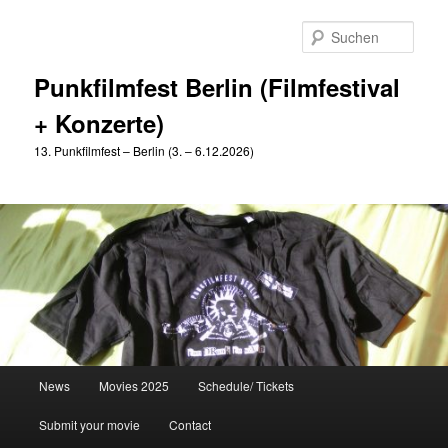
Zum
Zum
primären
sekundären
Such
Inhalt
Inhalt
springen
springen
Punkfilmfest Berlin (Filmfestival
+ Konzerte)
13. Punkfilmfest – Berlin (3. – 6.12.2026)
Hauptmenü
News
Movies 2025
Schedule/ Tickets
Submit your movie
Contact