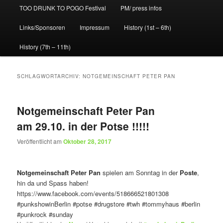
TOO DRUNK TO POGO Festival
PM/ press infos
Links/Sponsoren
Impressum
History (1st – 6th)
History (7th – 11th)
SCHLAGWORTARCHIV:
NOTGEMEINSCHAFT PETER PAN
Notgemeinschaft Peter Pan
am 29.10. in der Potse !!!!!
Veröffentlicht am
Oktober 28, 2017
Notgemeinschaft Peter Pan
spielen am Sonntag in der
Poste
,
hin da und Spass haben!
https://www.facebook.com/events/518666521801308
#punkshowinBerlin
#potse
#drugstore
#twh
#tommyhaus
#berlin
#punkrock
#sunday