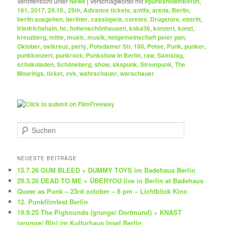
Veröffentlicht unter
News
|
Verschlagwortet mit
#punkshowinBerlin
,
161
,
2017
,
29.10.
,
29th
,
Advance tickets
,
antifa
,
arena
,
Berlin
,
berlin ausgehen
,
berliner
,
cassiopeia
,
coretex
,
Drugstore
,
eintritt
,
friedrichshain
,
hc
,
hohenschönhausen
,
koka36
,
konzert
,
konzi
,
kreuzberg
,
mitte
,
music
,
musik
,
notgemeinschaft peter pan
,
Oktober
,
ostkreuz
,
party
,
Potsdamer Str. 180
,
Potse
,
Punk
,
punker
,
punkkonzert
,
punkrock
,
Punkshow in Berlin
,
raw
,
Samstag
,
schokoladen
,
Schöneberg
,
show
,
skapunk
,
Streetpunk
,
The
Moorings
,
ticket
,
vvk
,
wahrschauer
,
warschauer
S
u
c
h
NEUESTE BEITRÄGE
e
15.7.26 GUM BLEED + DUMMY TOYS im Badehaus Berlin
n
29.3.26 DEAD TO ME + ÜBERYOU live in Berlin at Badehaus
Queer as Punk – 23rd october – 8 pm – Lichtblick Kino
12. Punkfilmfest Berlin
19.9.25 The Pighounds (grunge/ Dortmund) + KNAST
(grunge/ Bln) im Kulturhaus Insel Berlin