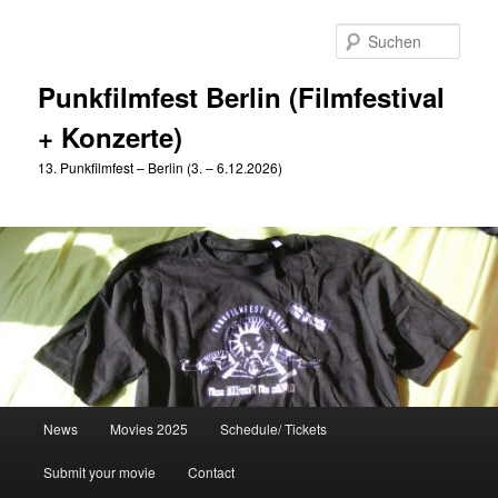
Zum
Zum
primären
sekundären
Such
Inhalt
Inhalt
springen
springen
Punkfilmfest Berlin (Filmfestival
+ Konzerte)
13. Punkfilmfest – Berlin (3. – 6.12.2026)
Hauptmenü
News
Movies 2025
Schedule/ Tickets
Submit your movie
Contact