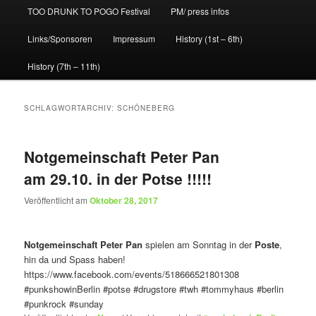
TOO DRUNK TO POGO Festival
PM/ press infos
Links/Sponsoren
Impressum
History (1st – 6th)
History (7th – 11th)
SCHLAGWORTARCHIV:
SCHÖNEBERG
Notgemeinschaft Peter Pan
am 29.10. in der Potse !!!!!
Veröffentlicht am
Oktober 28, 2017
Notgemeinschaft Peter Pan
spielen am Sonntag in der
Poste
,
hin da und Spass haben!
https://www.facebook.com/events/518666521801308
#punkshowinBerlin
#potse
#drugstore
#twh
#tommyhaus
#berlin
#punkrock
#sunday