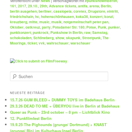
Veröffentlicht unter
News
|
Verschlagwortet mit
#punkshowinBerlin
,
161
,
2017
,
29.10.
,
29th
,
Advance tickets
,
antifa
,
arena
,
Berlin
,
berlin ausgehen
,
berliner
,
cassiopeia
,
coretex
,
Drugstore
,
eintritt
,
friedrichshain
,
hc
,
hohenschönhausen
,
koka36
,
konzert
,
konzi
,
kreuzberg
,
mitte
,
music
,
musik
,
notgemeinschaft peter pan
,
Oktober
,
ostkreuz
,
party
,
Potsdamer Str. 180
,
Potse
,
Punk
,
punker
,
punkkonzert
,
punkrock
,
Punkshow in Berlin
,
raw
,
Samstag
,
schokoladen
,
Schöneberg
,
show
,
skapunk
,
Streetpunk
,
The
Moorings
,
ticket
,
vvk
,
wahrschauer
,
warschauer
S
u
c
h
NEUESTE BEITRÄGE
e
15.7.26 GUM BLEED + DUMMY TOYS im Badehaus Berlin
n
29.3.26 DEAD TO ME + ÜBERYOU live in Berlin at Badehaus
Queer as Punk – 23rd october – 8 pm – Lichtblick Kino
12. Punkfilmfest Berlin
19.9.25 The Pighounds (grunge/ Dortmund) + KNAST
(grunge/ Bln) im Kulturhaus Insel Berlin