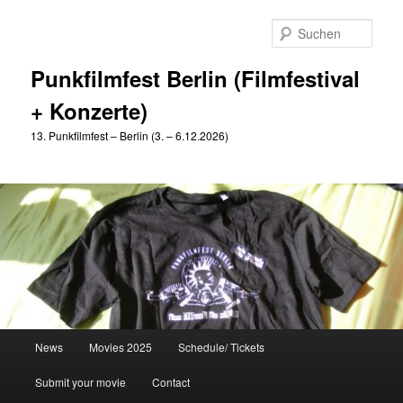
Zum
Zum
primären
sekundären
Such
Inhalt
Inhalt
springen
springen
Punkfilmfest Berlin (Filmfestival
+ Konzerte)
13. Punkfilmfest – Berlin (3. – 6.12.2026)
Hauptmenü
News
Movies 2025
Schedule/ Tickets
Submit your movie
Contact