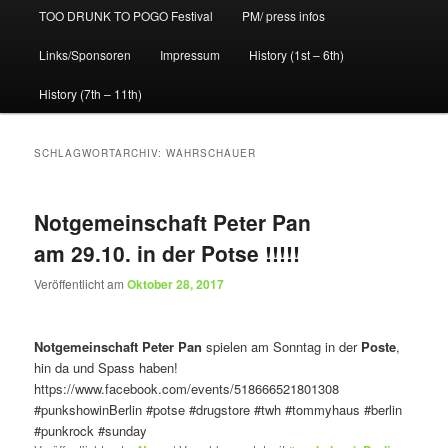
TOO DRUNK TO POGO Festival
PM/ press infos
Links/Sponsoren
Impressum
History (1st – 6th)
History (7th – 11th)
SCHLAGWORTARCHIV:
WAHRSCHAUER
Notgemeinschaft Peter Pan
am 29.10. in der Potse !!!!!
Veröffentlicht am
Oktober 28, 2017
Notgemeinschaft Peter Pan
spielen am Sonntag in der
Poste
,
hin da und Spass haben!
https://www.facebook.com/events/518666521801308
#punkshowinBerlin
#potse
#drugstore
#twh
#tommyhaus
#berlin
#punkrock
#sunday