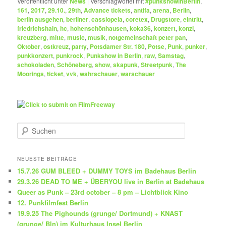
Veröffentlicht unter
News
|
Verschlagwortet mit
#punkshowinBerlin
,
161
,
2017
,
29.10.
,
29th
,
Advance tickets
,
antifa
,
arena
,
Berlin
,
berlin ausgehen
,
berliner
,
cassiopeia
,
coretex
,
Drugstore
,
eintritt
,
friedrichshain
,
hc
,
hohenschönhausen
,
koka36
,
konzert
,
konzi
,
kreuzberg
,
mitte
,
music
,
musik
,
notgemeinschaft peter pan
,
Oktober
,
ostkreuz
,
party
,
Potsdamer Str. 180
,
Potse
,
Punk
,
punker
,
punkkonzert
,
punkrock
,
Punkshow in Berlin
,
raw
,
Samstag
,
schokoladen
,
Schöneberg
,
show
,
skapunk
,
Streetpunk
,
The
Moorings
,
ticket
,
vvk
,
wahrschauer
,
warschauer
S
u
c
h
NEUESTE BEITRÄGE
e
15.7.26 GUM BLEED + DUMMY TOYS im Badehaus Berlin
n
29.3.26 DEAD TO ME + ÜBERYOU live in Berlin at Badehaus
Queer as Punk – 23rd october – 8 pm – Lichtblick Kino
12. Punkfilmfest Berlin
19.9.25 The Pighounds (grunge/ Dortmund) + KNAST
(grunge/ Bln) im Kulturhaus Insel Berlin