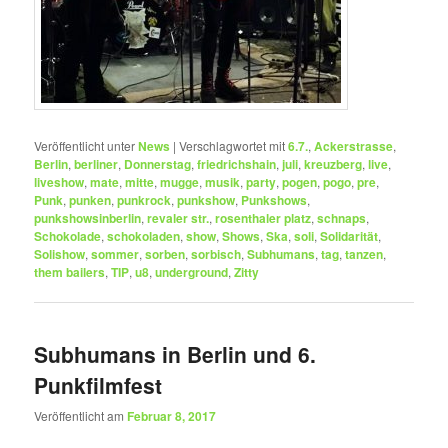
Veröffentlicht unter
News
|
Verschlagwortet mit
6.7.
,
Ackerstrasse
,
Berlin
,
berliner
,
Donnerstag
,
friedrichshain
,
juli
,
kreuzberg
,
live
,
liveshow
,
mate
,
mitte
,
mugge
,
musik
,
party
,
pogen
,
pogo
,
pre
,
Punk
,
punken
,
punkrock
,
punkshow
,
Punkshows
,
punkshowsinberlin
,
revaler str.
,
rosenthaler platz
,
schnaps
,
Schokolade
,
schokoladen
,
show
,
Shows
,
Ska
,
soli
,
Solidarität
,
Solishow
,
sommer
,
sorben
,
sorbisch
,
Subhumans
,
tag
,
tanzen
,
them bailers
,
TIP
,
u8
,
underground
,
Zitty
Subhumans in Berlin und 6.
Punkfilmfest
Veröffentlicht am
Februar 8, 2017