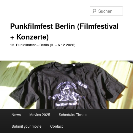
Zum
Zum
primären
sekundären
Such
Inhalt
Inhalt
springen
springen
Punkfilmfest Berlin (Filmfestival
+ Konzerte)
13. Punkfilmfest – Berlin (3. – 6.12.2026)
Hauptmenü
News
Movies 2025
Schedule/ Tickets
Submit your movie
Contact