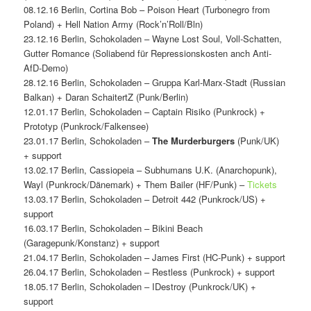
08.12.16 Berlin, Cortina Bob – Poison Heart (Turbonegro from
Poland) + Hell Nation Army (Rock’n’Roll/Bln)
23.12.16 Berlin, Schokoladen – Wayne Lost Soul, Voll-Schatten,
Gutter Romance (Soliabend für Repressionskosten anch Anti-
AfD-Demo)
28.12.16 Berlin, Schokoladen – Gruppa Karl-Marx-Stadt (Russian
Balkan) + Daran SchaitertZ (Punk/Berlin)
12.01.17 Berlin, Schokoladen – Captain Risiko (Punkrock) +
Prototyp (Punkrock/Falkensee)
23.01.17 Berlin, Schokoladen –
The Murderburgers
(Punk/UK)
+ support
13.02.17 Berlin, Cassiopeia – Subhumans U.K. (Anarchopunk),
Wayl (Punkrock/Dänemark) + Them Bailer (HF/Punk) –
Tickets
13.03.17 Berlin, Schokoladen – Detroit 442 (Punkrock/US) +
support
16.03.17 Berlin, Schokoladen – Bikini Beach
(Garagepunk/Konstanz) + support
21.04.17 Berlin, Schokoladen – James First (HC-Punk) + support
26.04.17 Berlin, Schokoladen – Restless (Punkrock) + support
18.05.17 Berlin, Schokoladen – IDestroy (Punkrock/UK) +
support