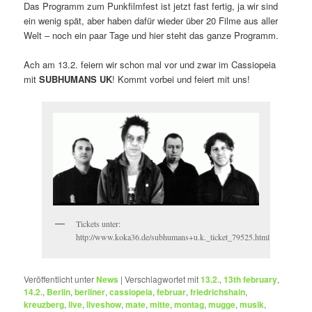
Das Programm zum Punkfilmfest ist jetzt fast fertig, ja wir sind
ein wenig spät, aber haben dafür wieder über 20 Filme aus aller
Welt – noch ein paar Tage und hier steht das ganze Programm.
Ach am 13.2. feiern wir schon mal vor und zwar im Cassiopeia
mit
SUBHUMANS UK
! Kommt vorbei und feiert mit uns!
Tickets unter:
http://www.koka36.de/subhumans+u.k._ticket_79525.html
Veröffentlicht unter
News
|
Verschlagwortet mit
13.2.
,
13th february
,
14.2.
,
Berlin
,
berliner
,
cassiopeia
,
februar
,
friedrichshain
,
kreuzberg
,
live
,
liveshow
,
mate
,
mitte
,
montag
,
mugge
,
musik
,