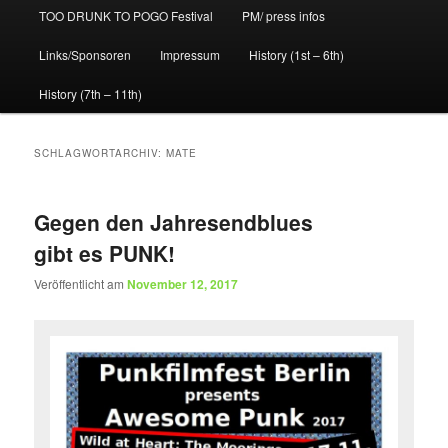
TOO DRUNK TO POGO Festival
PM/ press infos
Links/Sponsoren
Impressum
History (1st – 6th)
History (7th – 11th)
SCHLAGWORTARCHIV:
MATE
Gegen den Jahresendblues
gibt es PUNK!
Veröffentlicht am
November 12, 2017