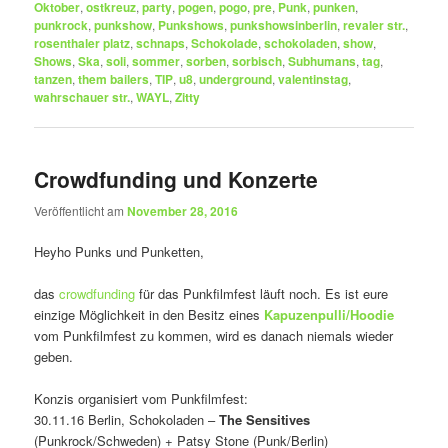
Oktober
,
ostkreuz
,
party
,
pogen
,
pogo
,
pre
,
Punk
,
punken
,
punkrock
,
punkshow
,
Punkshows
,
punkshowsinberlin
,
revaler str.
,
rosenthaler platz
,
schnaps
,
Schokolade
,
schokoladen
,
show
,
Shows
,
Ska
,
soli
,
sommer
,
sorben
,
sorbisch
,
Subhumans
,
tag
,
tanzen
,
them bailers
,
TIP
,
u8
,
underground
,
valentinstag
,
wahrschauer str.
,
WAYL
,
Zitty
Crowdfunding und Konzerte
Veröffentlicht am
November 28, 2016
Heyho Punks und Punketten,
das
crowdfunding
für das Punkfilmfest läuft noch. Es ist eure
einzige Möglichkeit in den Besitz eines
Kapuzenpulli/Hoodie
vom Punkfilmfest zu kommen, wird es danach niemals wieder
geben.
Konzis organisiert vom Punkfilmfest:
30.11.16 Berlin, Schokoladen –
The Sensitives
(Punkrock/Schweden) + Patsy Stone (Punk/Berlin)