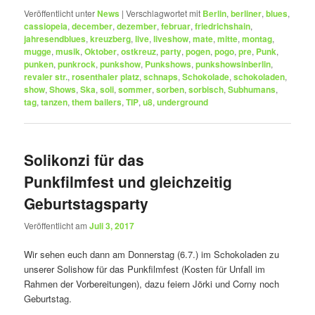
Veröffentlicht unter
News
|
Verschlagwortet mit
Berlin
,
berliner
,
blues
,
cassiopeia
,
december
,
dezember
,
februar
,
friedrichshain
,
jahresendblues
,
kreuzberg
,
live
,
liveshow
,
mate
,
mitte
,
montag
,
mugge
,
musik
,
Oktober
,
ostkreuz
,
party
,
pogen
,
pogo
,
pre
,
Punk
,
punken
,
punkrock
,
punkshow
,
Punkshows
,
punkshowsinberlin
,
revaler str.
,
rosenthaler platz
,
schnaps
,
Schokolade
,
schokoladen
,
show
,
Shows
,
Ska
,
soli
,
sommer
,
sorben
,
sorbisch
,
Subhumans
,
tag
,
tanzen
,
them bailers
,
TIP
,
u8
,
underground
Solikonzi für das
Punkfilmfest und gleichzeitig
Geburtstagsparty
Veröffentlicht am
Juli 3, 2017
Wir sehen euch dann am Donnerstag (6.7.) im Schokoladen zu
unserer Solishow für das Punkfilmfest (Kosten für Unfall im
Rahmen der Vorbereitungen), dazu feiern Jörki und Corny noch
Geburtstag.