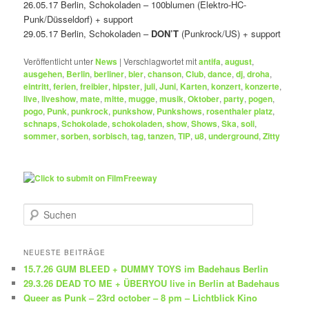
26.05.17 Berlin, Schokoladen – 100blumen (Elektro-HC-
Punk/Düsseldorf) + support
29.05.17 Berlin, Schokoladen –
DON’T
(Punkrock/US) + support
Veröffentlicht unter
News
|
Verschlagwortet mit
antifa
,
august
,
ausgehen
,
Berlin
,
berliner
,
bier
,
chanson
,
Club
,
dance
,
dj
,
droha
,
eintritt
,
ferien
,
freibier
,
hipster
,
juli
,
Juni
,
Karten
,
konzert
,
konzerte
,
live
,
liveshow
,
mate
,
mitte
,
mugge
,
musik
,
Oktober
,
party
,
pogen
,
pogo
,
Punk
,
punkrock
,
punkshow
,
Punkshows
,
rosenthaler platz
,
schnaps
,
Schokolade
,
schokoladen
,
show
,
Shows
,
Ska
,
soli
,
sommer
,
sorben
,
sorbisch
,
tag
,
tanzen
,
TIP
,
u8
,
underground
,
Zitty
S
u
c
h
NEUESTE BEITRÄGE
e
15.7.26 GUM BLEED + DUMMY TOYS im Badehaus Berlin
n
29.3.26 DEAD TO ME + ÜBERYOU live in Berlin at Badehaus
Queer as Punk – 23rd october – 8 pm – Lichtblick Kino