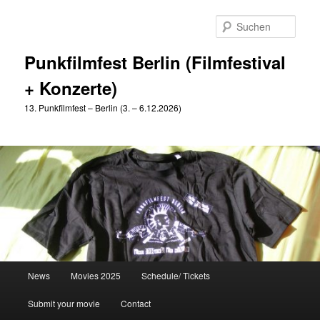
Zum
Zum
primären
sekundären
Such
Inhalt
Inhalt
springen
springen
Punkfilmfest Berlin (Filmfestival
+ Konzerte)
13. Punkfilmfest – Berlin (3. – 6.12.2026)
Hauptmenü
News
Movies 2025
Schedule/ Tickets
Submit your movie
Contact