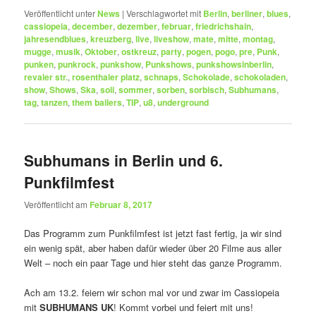
Veröffentlicht unter
News
|
Verschlagwortet mit
Berlin
,
berliner
,
blues
,
cassiopeia
,
december
,
dezember
,
februar
,
friedrichshain
,
jahresendblues
,
kreuzberg
,
live
,
liveshow
,
mate
,
mitte
,
montag
,
mugge
,
musik
,
Oktober
,
ostkreuz
,
party
,
pogen
,
pogo
,
pre
,
Punk
,
punken
,
punkrock
,
punkshow
,
Punkshows
,
punkshowsinberlin
,
revaler str.
,
rosenthaler platz
,
schnaps
,
Schokolade
,
schokoladen
,
show
,
Shows
,
Ska
,
soli
,
sommer
,
sorben
,
sorbisch
,
Subhumans
,
tag
,
tanzen
,
them bailers
,
TIP
,
u8
,
underground
Subhumans in Berlin und 6.
Punkfilmfest
Veröffentlicht am
Februar 8, 2017
Das Programm zum Punkfilmfest ist jetzt fast fertig, ja wir sind
ein wenig spät, aber haben dafür wieder über 20 Filme aus aller
Welt – noch ein paar Tage und hier steht das ganze Programm.
Ach am 13.2. feiern wir schon mal vor und zwar im Cassiopeia
mit
SUBHUMANS UK
! Kommt vorbei und feiert mit uns!