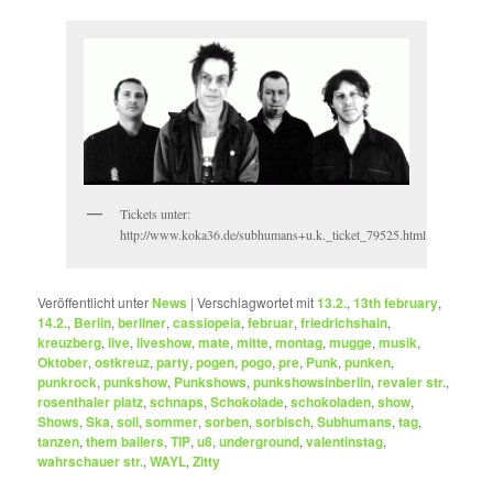
Tickets unter:
http://www.koka36.de/subhumans+u.k._ticket_79525.html
Veröffentlicht unter
News
|
Verschlagwortet mit
13.2.
,
13th february
,
14.2.
,
Berlin
,
berliner
,
cassiopeia
,
februar
,
friedrichshain
,
kreuzberg
,
live
,
liveshow
,
mate
,
mitte
,
montag
,
mugge
,
musik
,
Oktober
,
ostkreuz
,
party
,
pogen
,
pogo
,
pre
,
Punk
,
punken
,
punkrock
,
punkshow
,
Punkshows
,
punkshowsinberlin
,
revaler str.
,
rosenthaler platz
,
schnaps
,
Schokolade
,
schokoladen
,
show
,
Shows
,
Ska
,
soli
,
sommer
,
sorben
,
sorbisch
,
Subhumans
,
tag
,
tanzen
,
them bailers
,
TIP
,
u8
,
underground
,
valentinstag
,
wahrschauer str.
,
WAYL
,
Zitty