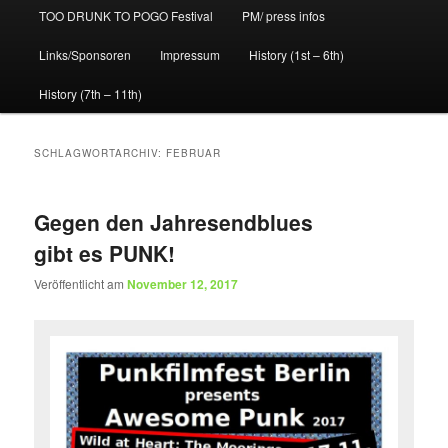
TOO DRUNK TO POGO Festival
PM/ press infos
Links/Sponsoren
Impressum
History (1st – 6th)
History (7th – 11th)
SCHLAGWORTARCHIV:
FEBRUAR
Gegen den Jahresendblues
gibt es PUNK!
Veröffentlicht am
November 12, 2017