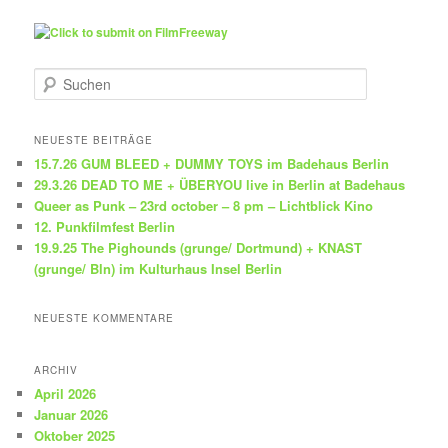
S
u
c
h
NEUESTE BEITRÄGE
e
15.7.26 GUM BLEED + DUMMY TOYS im Badehaus Berlin
n
29.3.26 DEAD TO ME + ÜBERYOU live in Berlin at Badehaus
Queer as Punk – 23rd october – 8 pm – Lichtblick Kino
12. Punkfilmfest Berlin
19.9.25 The Pighounds (grunge/ Dortmund) + KNAST
(grunge/ Bln) im Kulturhaus Insel Berlin
NEUESTE KOMMENTARE
ARCHIV
April 2026
Januar 2026
Oktober 2025