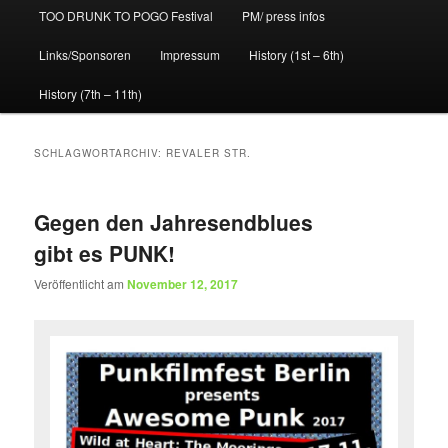
TOO DRUNK TO POGO Festival
PM/ press infos
Links/Sponsoren
Impressum
History (1st – 6th)
History (7th – 11th)
SCHLAGWORTARCHIV:
REVALER STR.
Gegen den Jahresendblues
gibt es PUNK!
Veröffentlicht am
November 12, 2017