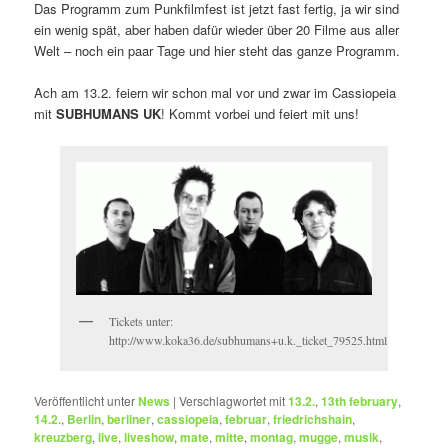
Das Programm zum Punkfilmfest ist jetzt fast fertig, ja wir sind
ein wenig spät, aber haben dafür wieder über 20 Filme aus aller
Welt – noch ein paar Tage und hier steht das ganze Programm.
Ach am 13.2. feiern wir schon mal vor und zwar im Cassiopeia
mit
SUBHUMANS UK
! Kommt vorbei und feiert mit uns!
Tickets unter:
http://www.koka36.de/subhumans+u.k._ticket_79525.html
Veröffentlicht unter
News
|
Verschlagwortet mit
13.2.
,
13th february
,
14.2.
,
Berlin
,
berliner
,
cassiopeia
,
februar
,
friedrichshain
,
kreuzberg
,
live
,
liveshow
,
mate
,
mitte
,
montag
,
mugge
,
musik
,