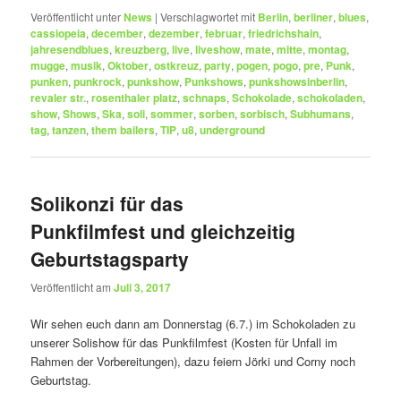
Veröffentlicht unter
News
|
Verschlagwortet mit
Berlin
,
berliner
,
blues
,
cassiopeia
,
december
,
dezember
,
februar
,
friedrichshain
,
jahresendblues
,
kreuzberg
,
live
,
liveshow
,
mate
,
mitte
,
montag
,
mugge
,
musik
,
Oktober
,
ostkreuz
,
party
,
pogen
,
pogo
,
pre
,
Punk
,
punken
,
punkrock
,
punkshow
,
Punkshows
,
punkshowsinberlin
,
revaler str.
,
rosenthaler platz
,
schnaps
,
Schokolade
,
schokoladen
,
show
,
Shows
,
Ska
,
soli
,
sommer
,
sorben
,
sorbisch
,
Subhumans
,
tag
,
tanzen
,
them bailers
,
TIP
,
u8
,
underground
Solikonzi für das
Punkfilmfest und gleichzeitig
Geburtstagsparty
Veröffentlicht am
Juli 3, 2017
Wir sehen euch dann am Donnerstag (6.7.) im Schokoladen zu
unserer Solishow für das Punkfilmfest (Kosten für Unfall im
Rahmen der Vorbereitungen), dazu feiern Jörki und Corny noch
Geburtstag.