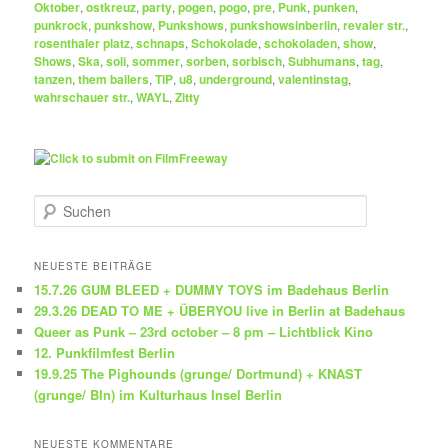
Oktober
,
ostkreuz
,
party
,
pogen
,
pogo
,
pre
,
Punk
,
punken
,
punkrock
,
punkshow
,
Punkshows
,
punkshowsinberlin
,
revaler str.
,
rosenthaler platz
,
schnaps
,
Schokolade
,
schokoladen
,
show
,
Shows
,
Ska
,
soli
,
sommer
,
sorben
,
sorbisch
,
Subhumans
,
tag
,
tanzen
,
them bailers
,
TIP
,
u8
,
underground
,
valentinstag
,
wahrschauer str.
,
WAYL
,
Zitty
S
u
c
h
NEUESTE BEITRÄGE
e
15.7.26 GUM BLEED + DUMMY TOYS im Badehaus Berlin
n
29.3.26 DEAD TO ME + ÜBERYOU live in Berlin at Badehaus
Queer as Punk – 23rd october – 8 pm – Lichtblick Kino
12. Punkfilmfest Berlin
19.9.25 The Pighounds (grunge/ Dortmund) + KNAST
(grunge/ Bln) im Kulturhaus Insel Berlin
NEUESTE KOMMENTARE