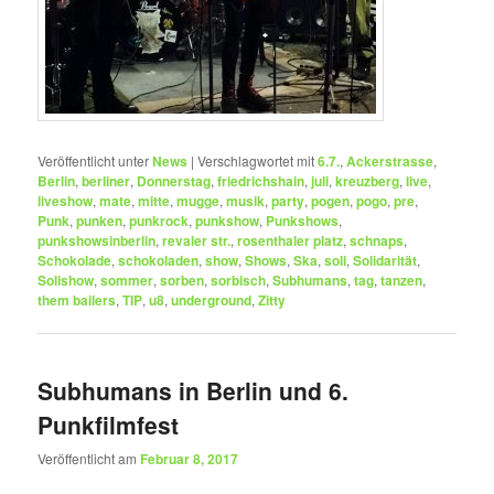
Veröffentlicht unter
News
|
Verschlagwortet mit
6.7.
,
Ackerstrasse
,
Berlin
,
berliner
,
Donnerstag
,
friedrichshain
,
juli
,
kreuzberg
,
live
,
liveshow
,
mate
,
mitte
,
mugge
,
musik
,
party
,
pogen
,
pogo
,
pre
,
Punk
,
punken
,
punkrock
,
punkshow
,
Punkshows
,
punkshowsinberlin
,
revaler str.
,
rosenthaler platz
,
schnaps
,
Schokolade
,
schokoladen
,
show
,
Shows
,
Ska
,
soli
,
Solidarität
,
Solishow
,
sommer
,
sorben
,
sorbisch
,
Subhumans
,
tag
,
tanzen
,
them bailers
,
TIP
,
u8
,
underground
,
Zitty
Subhumans in Berlin und 6.
Punkfilmfest
Veröffentlicht am
Februar 8, 2017