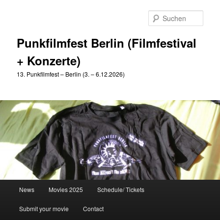
Zum
Zum
primären
sekundären
Such
Inhalt
Inhalt
springen
springen
Punkfilmfest Berlin (Filmfestival
+ Konzerte)
13. Punkfilmfest – Berlin (3. – 6.12.2026)
Hauptmenü
News
Movies 2025
Schedule/ Tickets
Submit your movie
Contact