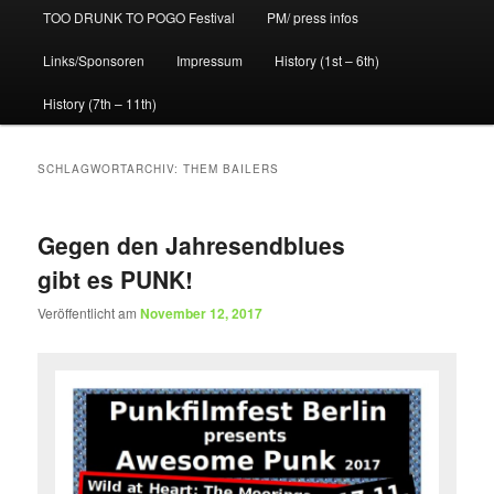
TOO DRUNK TO POGO Festival
PM/ press infos
Links/Sponsoren
Impressum
History (1st – 6th)
History (7th – 11th)
SCHLAGWORTARCHIV:
THEM BAILERS
Gegen den Jahresendblues
gibt es PUNK!
Veröffentlicht am
November 12, 2017