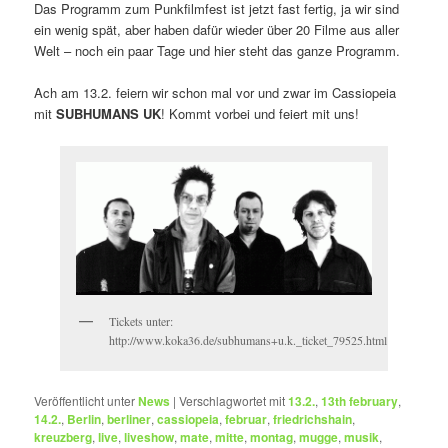
Das Programm zum Punkfilmfest ist jetzt fast fertig, ja wir sind
ein wenig spät, aber haben dafür wieder über 20 Filme aus aller
Welt – noch ein paar Tage und hier steht das ganze Programm.
Ach am 13.2. feiern wir schon mal vor und zwar im Cassiopeia
mit
SUBHUMANS UK
! Kommt vorbei und feiert mit uns!
Tickets unter:
http://www.koka36.de/subhumans+u.k._ticket_79525.html
Veröffentlicht unter
News
|
Verschlagwortet mit
13.2.
,
13th february
,
14.2.
,
Berlin
,
berliner
,
cassiopeia
,
februar
,
friedrichshain
,
kreuzberg
,
live
,
liveshow
,
mate
,
mitte
,
montag
,
mugge
,
musik
,