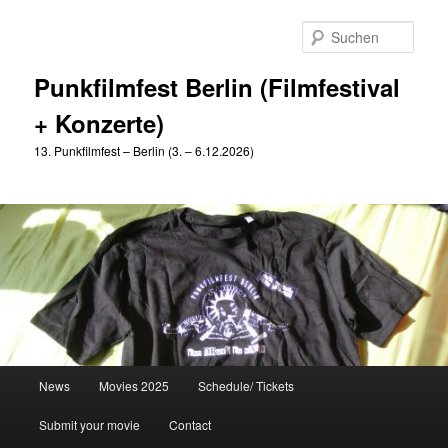
Zum
Zum
primären
sekundären
Such
Inhalt
Inhalt
springen
springen
Punkfilmfest Berlin (Filmfestival
+ Konzerte)
13. Punkfilmfest – Berlin (3. – 6.12.2026)
Hauptmenü
News
Movies 2025
Schedule/ Tickets
Submit your movie
Contact