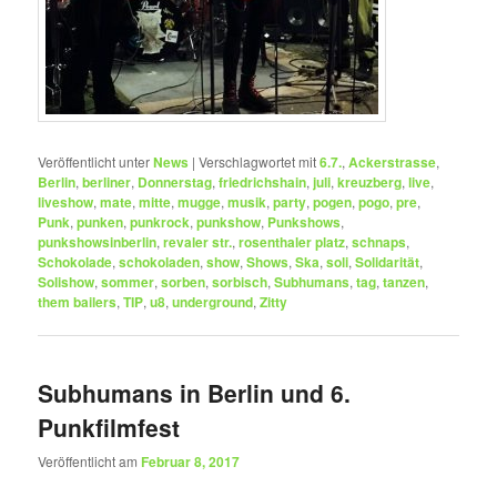
Veröffentlicht unter
News
|
Verschlagwortet mit
6.7.
,
Ackerstrasse
,
Berlin
,
berliner
,
Donnerstag
,
friedrichshain
,
juli
,
kreuzberg
,
live
,
liveshow
,
mate
,
mitte
,
mugge
,
musik
,
party
,
pogen
,
pogo
,
pre
,
Punk
,
punken
,
punkrock
,
punkshow
,
Punkshows
,
punkshowsinberlin
,
revaler str.
,
rosenthaler platz
,
schnaps
,
Schokolade
,
schokoladen
,
show
,
Shows
,
Ska
,
soli
,
Solidarität
,
Solishow
,
sommer
,
sorben
,
sorbisch
,
Subhumans
,
tag
,
tanzen
,
them bailers
,
TIP
,
u8
,
underground
,
Zitty
Subhumans in Berlin und 6.
Punkfilmfest
Veröffentlicht am
Februar 8, 2017