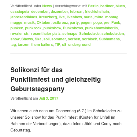
Veröffentlicht unter
News
|
Verschlagwortet mit
Berlin
,
berliner
,
blues
,
cassiopeia
,
december
,
dezember
,
februar
,
friedrichshain
,
jahresendblues
,
kreuzberg
,
live
,
liveshow
,
mate
,
mitte
,
montag
,
mugge
,
musik
,
Oktober
,
ostkreuz
,
party
,
pogen
,
pogo
,
pre
,
Punk
,
punken
,
punkrock
,
punkshow
,
Punkshows
,
punkshowsinberlin
,
revaler str.
,
rosenthaler platz
,
schnaps
,
Schokolade
,
schokoladen
,
show
,
Shows
,
Ska
,
soli
,
sommer
,
sorben
,
sorbisch
,
Subhumans
,
tag
,
tanzen
,
them bailers
,
TIP
,
u8
,
underground
Solikonzi für das
Punkfilmfest und gleichzeitig
Geburtstagsparty
Veröffentlicht am
Juli 3, 2017
Wir sehen euch dann am Donnerstag (6.7.) im Schokoladen zu
unserer Solishow für das Punkfilmfest (Kosten für Unfall im
Rahmen der Vorbereitungen), dazu feiern Jörki und Corny noch
Geburtstag.