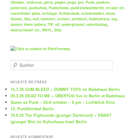
Oktober
,
ostkreuz
,
party
,
pogen
,
pogo
,
pre
,
Punk
,
punken
,
punkrock
,
punkshow
,
Punkshows
,
punkshowsinberlin
,
revaler str.
,
rosenthaler platz
,
schnaps
,
Schokolade
,
schokoladen
,
show
,
Shows
,
Ska
,
soli
,
sommer
,
sorben
,
sorbisch
,
Subhumans
,
tag
,
tanzen
,
them bailers
,
TIP
,
u8
,
underground
,
valentinstag
,
wahrschauer str.
,
WAYL
,
Zitty
S
u
c
h
NEUESTE BEITRÄGE
e
15.7.26 GUM BLEED + DUMMY TOYS im Badehaus Berlin
n
29.3.26 DEAD TO ME + ÜBERYOU live in Berlin at Badehaus
Queer as Punk – 23rd october – 8 pm – Lichtblick Kino
12. Punkfilmfest Berlin
19.9.25 The Pighounds (grunge/ Dortmund) + KNAST
(grunge/ Bln) im Kulturhaus Insel Berlin
NEUESTE KOMMENTARE