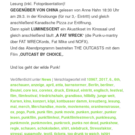
Lesung (inkl. Fotopräsentation)!
GEGENÜBER VON CHINA
gelesen von Anne Hahn 18:30 Uhr
am 29.3. in der Kinolounge (für nur 3,- Eintritt) und gleich
anschließend Kanadische Pizza zur Eröffnung.
Dann spielt
LUMINESCENT
ein Akustikset im Kinosaal und
gleich anschleißend läuft „
A FAT WRECK
“ (die Punk-u-mantry
über FAT WRECKords, Fat Mike und NOFX).
Und das Abendprogramm bestreiten THE OUTCASTS mit dem
Film „
OUTCAST BY CHOICE
„.
Und los geht der wilde Punk!
Veröffentlicht unter
News
|
Verschlagwortet mit
10967
,
2017
,
6.
,
6th
,
anschauen
,
anzeige
,
april
,
attia
,
barnstormer
,
Berlin
,
berliner
,
Beutel
,
core tex
,
coretex
,
druck
,
Einkauf
,
eintritt
,
englisch
,
festival
,
film
,
filmfestival
,
friedrichshain
,
grandioso
,
hillbilly
,
junge welt
,
Karten
,
kino
,
konzert
,
köpi
,
kottbusser damm
,
kreuzberg
,
lesung
,
mai
,
merch
,
Merchandise
,
movie
,
moviemento
,
oraninenstrasse
,
ox
,
pogo
,
Punk
,
punk film
,
punk movie
,
punken
,
punker
,
punker
lesen
,
punkfilm
,
punkfilmfest
,
Punkfilmfestmerch
,
punklesung
,
punkmovie
,
punkmovies
,
punkrock
,
punks not dead
,
punkshow
,
regie
,
schauen
,
schokoladen
,
shirt
,
siebdruck
,
Stressfaktor
,
stressi
,
supamolly
,
textil
,
tickets
,
too drunk to watch
,
tshirt