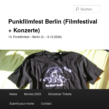
Zum
Zum
primären
sekundären
Such
Inhalt
Inhalt
springen
springen
Punkfilmfest Berlin (Filmfestival
+ Konzerte)
13. Punkfilmfest – Berlin (3. – 6.12.2026)
Hauptmenü
News
Movies 2025
Schedule/ Tickets
Submit your movie
Contact