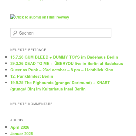
S
u
c
h
NEUESTE BEITRÄGE
e
15.7.26 GUM BLEED + DUMMY TOYS im Badehaus Berlin
n
29.3.26 DEAD TO ME + ÜBERYOU live in Berlin at Badehaus
Queer as Punk – 23rd october – 8 pm – Lichtblick Kino
12. Punkfilmfest Berlin
19.9.25 The Pighounds (grunge/ Dortmund) + KNAST
(grunge/ Bln) im Kulturhaus Insel Berlin
NEUESTE KOMMENTARE
ARCHIV
April 2026
Januar 2026