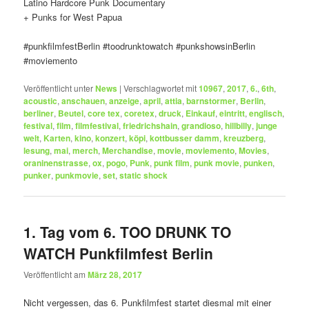
Latino Hardcore Punk Documentary
+ Punks for West Papua
#punkfilmfestBerlin #toodrunktowatch #punkshowsinBerlin
#moviemento
Veröffentlicht unter
News
|
Verschlagwortet mit
10967
,
2017
,
6.
,
6th
,
acoustic
,
anschauen
,
anzeige
,
april
,
attia
,
barnstormer
,
Berlin
,
berliner
,
Beutel
,
core tex
,
coretex
,
druck
,
Einkauf
,
eintritt
,
englisch
,
festival
,
film
,
filmfestival
,
friedrichshain
,
grandioso
,
hillbilly
,
junge
welt
,
Karten
,
kino
,
konzert
,
köpi
,
kottbusser damm
,
kreuzberg
,
lesung
,
mai
,
merch
,
Merchandise
,
movie
,
moviemento
,
Movies
,
oraninenstrasse
,
ox
,
pogo
,
Punk
,
punk film
,
punk movie
,
punken
,
punker
,
punkmovie
,
set
,
static shock
1. Tag vom 6. TOO DRUNK TO
WATCH Punkfilmfest Berlin
Veröffentlicht am
März 28, 2017
Nicht vergessen, das 6. Punkfilmfest startet diesmal mit einer