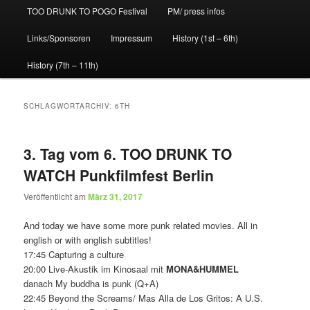
TOO DRUNK TO POGO Festival
PM/ press infos
Links/Sponsoren
Impressum
History (1st – 6th)
History (7th – 11th)
SCHLAGWORTARCHIV:
6TH
3. Tag vom 6. TOO DRUNK TO
WATCH Punkfilmfest Berlin
Veröffentlicht am
März 31, 2017
And today we have some more punk related movies. All in
english or with english subtitles!
17:45 Capturing a culture
20:00 Live-Akustik im Kinosaal mit
MONA&HUMMEL
danach My buddha is punk (Q+A)
22:45 Beyond the Screams/ Mas Alla de Los Gritos: A U.S.