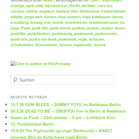
anzeige
,
april
,
attia
,
barnstormer
,
Berlin
,
berliner
,
core tex
,
coretex
,
eintritt
,
englisch
,
festival
,
film
,
filmfestival
,
friedrichshain
,
hillbilly
,
junge welt
,
Karten
,
kino
,
konzert
,
köpi
,
kottbusser damm
,
kreuzberg
,
lesung
,
mai
,
movie
,
moviemento
,
oraninenstrasse
,
ox
,
pogo
,
Punk
,
punk film
,
punk movie
,
punken
,
punker
,
punker lesen
,
punkfilm
,
punkfilmfest
,
punklesung
,
punkmovie
,
punkmovies
,
punkrock
,
punks not dead
,
punkshow
,
regie
,
schauen
,
schokoladen
,
Stressfaktor
,
stressi
,
supamolly
,
tickets
S
u
c
h
NEUESTE BEITRÄGE
e
15.7.26 GUM BLEED + DUMMY TOYS im Badehaus Berlin
n
29.3.26 DEAD TO ME + ÜBERYOU live in Berlin at Badehaus
Queer as Punk – 23rd october – 8 pm – Lichtblick Kino
12. Punkfilmfest Berlin
19.9.25 The Pighounds (grunge/ Dortmund) + KNAST
(grunge/ Bln) im Kulturhaus Insel Berlin