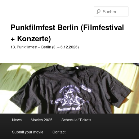
Zum
Zum
primären
sekundären
Such
Inhalt
Inhalt
springen
springen
Punkfilmfest Berlin (Filmfestival
+ Konzerte)
13. Punkfilmfest – Berlin (3. – 6.12.2026)
Hauptmenü
News
Movies 2025
Schedule/ Tickets
Submit your movie
Contact