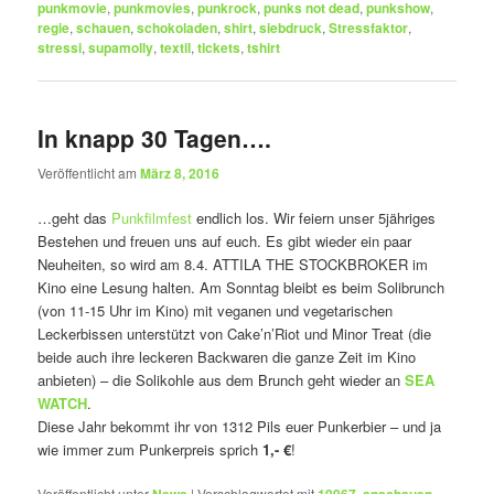
punkmovie
,
punkmovies
,
punkrock
,
punks not dead
,
punkshow
,
regie
,
schauen
,
schokoladen
,
shirt
,
siebdruck
,
Stressfaktor
,
stressi
,
supamolly
,
textil
,
tickets
,
tshirt
In knapp 30 Tagen….
Veröffentlicht am
März 8, 2016
…geht das
Punkfilmfest
endlich los. Wir feiern unser 5jähriges
Bestehen und freuen uns auf euch. Es gibt wieder ein paar
Neuheiten, so wird am 8.4. ATTILA THE STOCKBROKER im
Kino eine Lesung halten. Am Sonntag bleibt es beim Solibrunch
(von 11-15 Uhr im Kino) mit veganen und vegetarischen
Leckerbissen unterstützt von Cake’n’Riot und Minor Treat (die
beide auch ihre leckeren Backwaren die ganze Zeit im Kino
anbieten) – die Solikohle aus dem Brunch geht wieder an
SEA
WATCH
.
Diese Jahr bekommt ihr von 1312 Pils euer Punkerbier – und ja
wie immer zum Punkerpreis sprich
1,- €
!
Veröffentlicht unter
News
|
Verschlagwortet mit
10967
,
anschauen
,