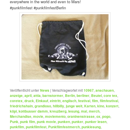
everywhere in the world and even to Mars!
‪#‎punkfilmfest‬ ‪#‎punkfilmfestBerlin‬
Veröffentlicht unter
News
|
Verschlagwortet mit
10967
,
anschauen
,
anzeige
,
april
,
attia
,
barnstormer
,
Berlin
,
berliner
,
Beutel
,
core tex
,
coretex
,
druck
,
Einkauf
,
eintritt
,
englisch
,
festival
,
film
,
filmfestival
,
friedrichshain
,
grandioso
,
hillbilly
,
junge welt
,
Karten
,
kino
,
konzert
,
köpi
,
kottbusser damm
,
kreuzberg
,
lesung
,
mai
,
merch
,
Merchandise
,
movie
,
moviemento
,
oraninenstrasse
,
ox
,
pogo
,
Punk
,
punk film
,
punk movie
,
punken
,
punker
,
punker lesen
,
punkfilm
,
punkfilmfest
,
Punkfilmfestmerch
,
punklesung
,