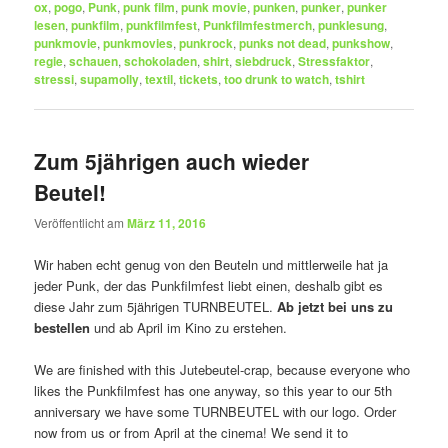
ox
,
pogo
,
Punk
,
punk film
,
punk movie
,
punken
,
punker
,
punker
lesen
,
punkfilm
,
punkfilmfest
,
Punkfilmfestmerch
,
punklesung
,
punkmovie
,
punkmovies
,
punkrock
,
punks not dead
,
punkshow
,
regie
,
schauen
,
schokoladen
,
shirt
,
siebdruck
,
Stressfaktor
,
stressi
,
supamolly
,
textil
,
tickets
,
too drunk to watch
,
tshirt
Zum 5jährigen auch wieder
Beutel!
Veröffentlicht am
März 11, 2016
Wir haben echt genug von den Beuteln und mittlerweile hat ja
jeder Punk, der das Punkfilmfest liebt einen, deshalb gibt es
diese Jahr zum 5jährigen TURNBEUTEL.
Ab jetzt bei uns zu
bestellen
und ab April im Kino zu erstehen.
We are finished with this Jutebeutel-crap, because everyone who
likes the Punkfilmfest has one anyway, so this year to our 5th
anniversary we have some TURNBEUTEL with our logo. Order
now from us or from April at the cinema! We send it to