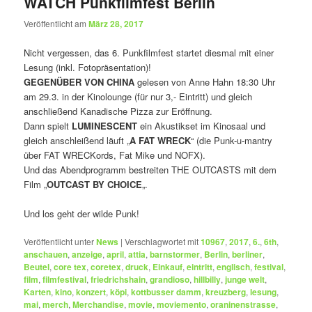
WATCH Punkfilmfest Berlin
Veröffentlicht am
März 28, 2017
Nicht vergessen, das 6. Punkfilmfest startet diesmal mit einer
Lesung (inkl. Fotopräsentation)!
GEGENÜBER VON CHINA
gelesen von Anne Hahn 18:30 Uhr
am 29.3. in der Kinolounge (für nur 3,- Eintritt) und gleich
anschließend Kanadische Pizza zur Eröffnung.
Dann spielt
LUMINESCENT
ein Akustikset im Kinosaal und
gleich anschleißend läuft „
A FAT WRECK
“ (die Punk-u-mantry
über FAT WRECKords, Fat Mike und NOFX).
Und das Abendprogramm bestreiten THE OUTCASTS mit dem
Film „
OUTCAST BY CHOICE
„.
Und los geht der wilde Punk!
Veröffentlicht unter
News
|
Verschlagwortet mit
10967
,
2017
,
6.
,
6th
,
anschauen
,
anzeige
,
april
,
attia
,
barnstormer
,
Berlin
,
berliner
,
Beutel
,
core tex
,
coretex
,
druck
,
Einkauf
,
eintritt
,
englisch
,
festival
,
film
,
filmfestival
,
friedrichshain
,
grandioso
,
hillbilly
,
junge welt
,
Karten
,
kino
,
konzert
,
köpi
,
kottbusser damm
,
kreuzberg
,
lesung
,
mai
,
merch
,
Merchandise
,
movie
,
moviemento
,
oraninenstrasse
,