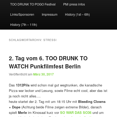
TOO DRUNK TO POGO Festival
PM/ press infos
Links/Sponsoren
Impressum
History (1st – 6th)
History (7th – 11th)
SCHLAGWORTARCHIV:
STRESSI
2. Tag vom 6. TOO DRUNK TO
WATCH Punkfilmfest Berlin
Veröffentlicht am
März 30, 2017
Das
1312Pils
wird schon mal gut wegtrunken, die kanadische
Pizza war lecker und Lesung, sowie Filme echt cool, aber das ist
ja noch nicht alles….
heute startet der 2. Tag mit um 18:15 Uhr mit
Bleeding Clowns
+ Dope
(Achtung beide Filme zeigen extreme Bilder), danach
spielt
Merle
im Kinosaal kurz vor
SO WAR DAS SO36
und um