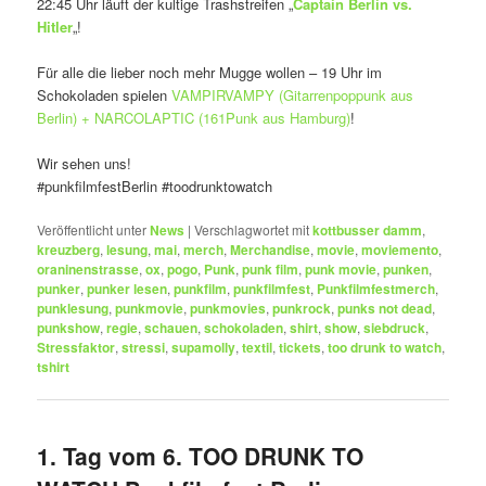
22:45 Uhr läuft der kultige Trashstreifen „
Captain Berlin vs.
Hitler
„!
Für alle die lieber noch mehr Mugge wollen – 19 Uhr im
Schokoladen spielen
VAMPIRVAMPY (Gitarrenpoppunk aus
Berlin) + NARCOLAPTIC (161Punk aus Hamburg)
!
Wir sehen uns!
#punkfilmfestBerlin #toodrunktowatch
Veröffentlicht unter
News
|
Verschlagwortet mit
kottbusser damm
,
kreuzberg
,
lesung
,
mai
,
merch
,
Merchandise
,
movie
,
moviemento
,
oraninenstrasse
,
ox
,
pogo
,
Punk
,
punk film
,
punk movie
,
punken
,
punker
,
punker lesen
,
punkfilm
,
punkfilmfest
,
Punkfilmfestmerch
,
punklesung
,
punkmovie
,
punkmovies
,
punkrock
,
punks not dead
,
punkshow
,
regie
,
schauen
,
schokoladen
,
shirt
,
show
,
siebdruck
,
Stressfaktor
,
stressi
,
supamolly
,
textil
,
tickets
,
too drunk to watch
,
tshirt
1. Tag vom 6. TOO DRUNK TO