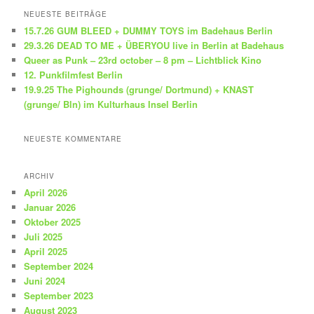
h
NEUESTE BEITRÄGE
e
15.7.26 GUM BLEED + DUMMY TOYS im Badehaus Berlin
n
29.3.26 DEAD TO ME + ÜBERYOU live in Berlin at Badehaus
Queer as Punk – 23rd october – 8 pm – Lichtblick Kino
12. Punkfilmfest Berlin
19.9.25 The Pighounds (grunge/ Dortmund) + KNAST
(grunge/ Bln) im Kulturhaus Insel Berlin
NEUESTE KOMMENTARE
ARCHIV
April 2026
Januar 2026
Oktober 2025
Juli 2025
April 2025
September 2024
Juni 2024
September 2023
August 2023