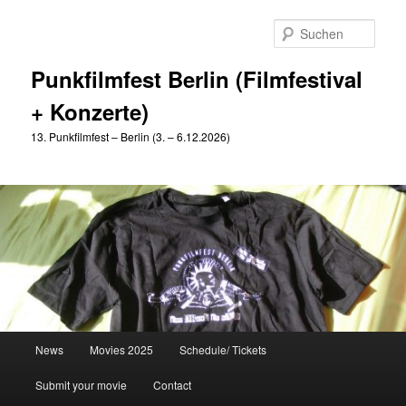
Zum
Zum
primären
sekundären
Such
Inhalt
Inhalt
springen
springen
Punkfilmfest Berlin (Filmfestival
+ Konzerte)
13. Punkfilmfest – Berlin (3. – 6.12.2026)
Hauptmenü
News
Movies 2025
Schedule/ Tickets
Submit your movie
Contact