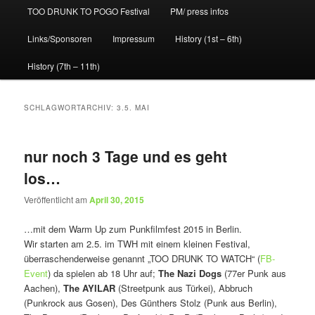
TOO DRUNK TO POGO Festival
PM/ press infos
Links/Sponsoren
Impressum
History (1st – 6th)
History (7th – 11th)
SCHLAGWORTARCHIV:
3.5. MAI
nur noch 3 Tage und es geht
los…
Veröffentlicht am
April 30, 2015
…mit dem Warm Up zum Punkfilmfest 2015 in Berlin.
Wir starten am 2.5. im TWH mit einem kleinen Festival,
überraschenderweise genannt „TOO DRUNK TO WATCH“ (
FB-
Event
) da spielen ab 18 Uhr auf;
The Nazi Dogs
(77er Punk aus
Aachen),
The AYILAR
(Streetpunk aus Türkei), Abbruch
(Punkrock aus Gosen), Des Günthers Stolz (Punk aus Berlin),