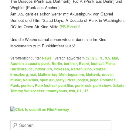
The Brascos (Punk aus Dorfmark), P.o.P. (Punk aus Berlin) und
Wegbier (Punk aus Aachen).
Am 3.5. geht es schon weiter mit Akustikpunk von Gabriel
Burnout und Film “Salad Days: A Decade of Punk in Washington,
DC“ im Open Air Kino Mitte (
FB-Event
)!
Und die Woche darauf sehen wir uns dann alle im Kino
Moviemento zum Punkfilmfest 2015!
Veröffentlicht unter
News
|
Verschlagwortet mit
2.
,
2.5.
,
3.
,
3.5. Mai
,
Aachen
,
acoustic punk
,
Berlin
,
berliner
,
Event
,
festival
,
Filme
,
Hardcore
,
hc
,
Indoor
,
Iro
,
Irokesen
,
Karten
,
kino
,
konzert
,
kreuzberg
,
mai
,
Maifeiertag
,
Mehringdamm
,
Mohawk
,
movie
,
musik
,
Neukölln
,
open air
,
party
,
Pizza
,
pogen
,
pogo
,
Pommes
,
Punk
,
punker
,
Punkfestival
,
punkfilm
,
punkrock
,
punkshow
,
tickets
,
Tommy Weisbecker
,
tommyhaus
,
twh
,
U1
,
U7
S
u
c