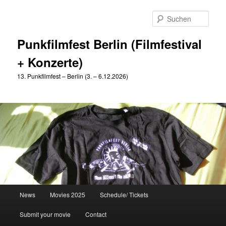
Zum
Zum
primären
sekundären
Such
Inhalt
Inhalt
springen
springen
Punkfilmfest Berlin (Filmfestival
+ Konzerte)
13. Punkfilmfest – Berlin (3. – 6.12.2026)
Hauptmenü
News
Movies 2025
Schedule/ Tickets
Submit your movie
Contact