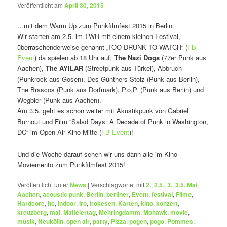
Veröffentlicht am
April 30, 2015
…mit dem Warm Up zum Punkfilmfest 2015 in Berlin.
Wir starten am 2.5. im TWH mit einem kleinen Festival,
überraschenderweise genannt „TOO DRUNK TO WATCH“ (
FB-
Event
) da spielen ab 18 Uhr auf;
The Nazi Dogs
(77er Punk aus
Aachen),
The AYILAR
(Streetpunk aus Türkei), Abbruch
(Punkrock aus Gosen), Des Günthers Stolz (Punk aus Berlin),
The Brascos (Punk aus Dorfmark), P.o.P. (Punk aus Berlin) und
Wegbier (Punk aus Aachen).
Am 3.5. geht es schon weiter mit Akustikpunk von Gabriel
Burnout und Film “Salad Days: A Decade of Punk in Washington,
DC“ im Open Air Kino Mitte (
FB-Event
)!
Und die Woche darauf sehen wir uns dann alle im Kino
Moviemento zum Punkfilmfest 2015!
Veröffentlicht unter
News
|
Verschlagwortet mit
2.
,
2.5.
,
3.
,
3.5. Mai
,
Aachen
,
acoustic punk
,
Berlin
,
berliner
,
Event
,
festival
,
Filme
,
Hardcore
,
hc
,
Indoor
,
Iro
,
Irokesen
,
Karten
,
kino
,
konzert
,
kreuzberg
,
mai
,
Maifeiertag
,
Mehringdamm
,
Mohawk
,
movie
,
musik
,
Neukölln
,
open air
,
party
,
Pizza
,
pogen
,
pogo
,
Pommes
,