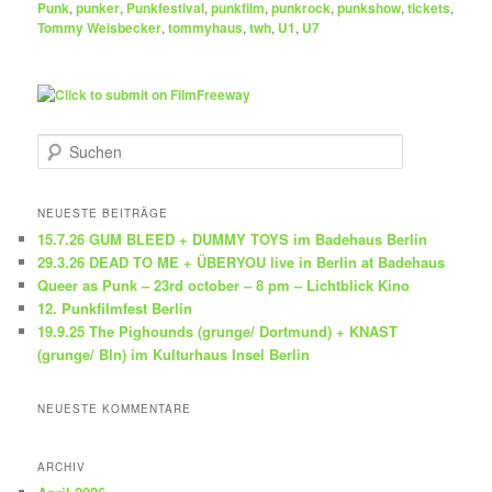
Punk
,
punker
,
Punkfestival
,
punkfilm
,
punkrock
,
punkshow
,
tickets
,
Tommy Weisbecker
,
tommyhaus
,
twh
,
U1
,
U7
S
u
c
h
NEUESTE BEITRÄGE
e
15.7.26 GUM BLEED + DUMMY TOYS im Badehaus Berlin
n
29.3.26 DEAD TO ME + ÜBERYOU live in Berlin at Badehaus
Queer as Punk – 23rd october – 8 pm – Lichtblick Kino
12. Punkfilmfest Berlin
19.9.25 The Pighounds (grunge/ Dortmund) + KNAST
(grunge/ Bln) im Kulturhaus Insel Berlin
NEUESTE KOMMENTARE
ARCHIV