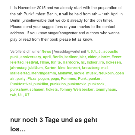
It is November 2015 and we already start with the preparation of
the 5th Punkfilmfest Berlin, it will be held from 6th – 10th April in
Berlin (unbelieveable that we do it already for the 5th time).
Please send your suggestions or your movies to the contact
address. If you know singer/songwriter and authors who wanna
play or read from their book please let as know.
Veröffentlicht unter
News
|
Verschlagwortet mit
4. 6.4.
,
5.
,
acoustic
punk
,
anniversary
,
april
,
Berlin
,
berliner
,
bier
,
cider
,
eintritt
,
Event
,
feiertag
,
festival
,
Filme
,
fünfte
,
Hardcore
,
hc
,
Indoor
,
Iro
,
Irokesen
,
jahrestag
,
jubiläum
,
Karten
,
kino
,
konzert
,
kreuzberg
,
mai
,
Maifeiertag
,
Mehringdamm
,
Mohawk
,
movie
,
musik
,
Neukölln
,
open
air
,
party
,
Pizza
,
pogen
,
pogo
,
Pommes
,
Punk
,
punker
,
Punkfestival
,
punkfilm
,
punkkino
,
punkmovie
,
punkrock
,
punkshow
,
schauen
,
tickets
,
Tommy Weisbecker
,
tommyhaus
,
twh
,
U1
,
U7
nur noch 3 Tage und es geht
los…