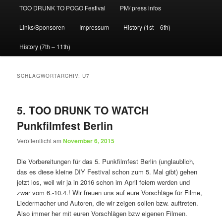
TOO DRUNK TO POGO Festival
PM/ press infos
Links/Sponsoren
Impressum
History (1st – 6th)
History (7th – 11th)
SCHLAGWORTARCHIV:
U7
5. TOO DRUNK TO WATCH
Punkfilmfest Berlin
Veröffentlicht am
November 6, 2015
Die Vorbereitungen für das 5. Punkfilmfest Berlin (unglaublich,
das es diese kleine DIY Festival schon zum 5. Mal gibt) gehen
jetzt los, weil wir ja in 2016 schon im April feiern werden und
zwar vom 6.-10.4.! Wir freuen uns auf eure Vorschläge für Filme,
Liedermacher und Autoren, die wir zeigen sollen bzw. auftreten.
Also immer her mit euren Vorschlägen bzw eigenen Filmen.