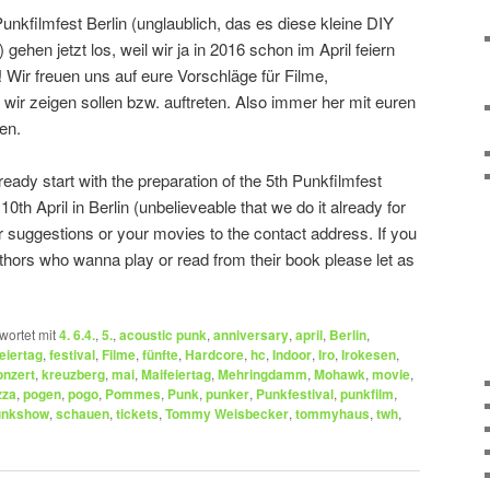
unkfilmfest Berlin (unglaublich, das es diese kleine DIY
gehen jetzt los, weil wir ja in 2016 schon im April feiern
Wir freuen uns auf eure Vorschläge für Filme,
wir zeigen sollen bzw. auftreten. Also immer her mit euren
en.
eady start with the preparation of the 5th Punkfilmfest
– 10th April in Berlin (unbelieveable that we do it already for
r suggestions or your movies to the contact address. If you
hors who wanna play or read from their book please let as
wortet mit
4. 6.4.
,
5.
,
acoustic punk
,
anniversary
,
april
,
Berlin
,
feiertag
,
festival
,
Filme
,
fünfte
,
Hardcore
,
hc
,
Indoor
,
Iro
,
Irokesen
,
onzert
,
kreuzberg
,
mai
,
Maifeiertag
,
Mehringdamm
,
Mohawk
,
movie
,
zza
,
pogen
,
pogo
,
Pommes
,
Punk
,
punker
,
Punkfestival
,
punkfilm
,
unkshow
,
schauen
,
tickets
,
Tommy Weisbecker
,
tommyhaus
,
twh
,