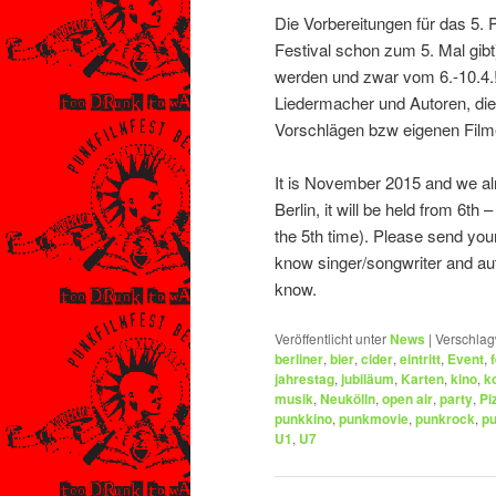
Die Vorbereitungen für das 5. P
Festival schon zum 5. Mal gibt) 
werden und zwar vom 6.-10.4.! 
Liedermacher und Autoren, die 
Vorschlägen bzw eigenen Film
It is November 2015 and we alr
Berlin, it will be held from 6th 
the 5th time). Please send you
know singer/songwriter and aut
know.
Veröffentlicht unter
News
|
Verschlag
berliner
,
bier
,
cider
,
eintritt
,
Event
,
jahrestag
,
jubiläum
,
Karten
,
kino
,
k
musik
,
Neukölln
,
open air
,
party
,
Pi
punkkino
,
punkmovie
,
punkrock
,
p
U1
,
U7