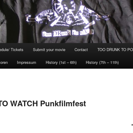
dule/ Tickets
Submit your movie
Contact
TOO DRUNK TO POG
oren
Impressum
History (1st – 6th)
History (7th – 11th)
TO WATCH Punkfilmfest