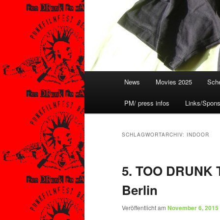
Hauptmenü
News
Movies 2025
Sche
PM/ press infos
Links/Spons
SCHLAGWORTARCHIV:
INDOOR
5. TOO DRUNK 
Berlin
Veröffentlicht am
November 6, 2015