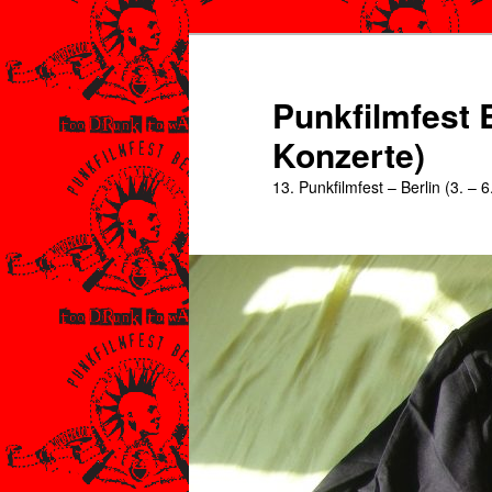
Zum
Zum
primären
sekundären
Inhalt
Inhalt
Punkfilmfest B
springen
springen
Konzerte)
13. Punkfilmfest – Berlin (3. – 