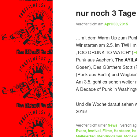
nur noch 3 Tage
Veröffentlicht am
April 30, 2015
…mit dem Warm Up zum Punkfil
Wir starten am 2.5. im TWH mi
„TOO DRUNK TO WATCH“ (
F
Punk aus Aachen),
The AYIL
Gosen), Des Günthers Stolz (P
(Punk aus Berlin) und Wegbie
Am 3.5. geht es schon weiter 
A Decade of Punk in Washingto
Und die Woche darauf sehen w
2015!
Veröffentlicht unter
News
|
Verschlag
Event
,
festival
,
Filme
,
Hardcore
,
hc
Maifeiertag
,
Mehringdamm
,
Mohaw