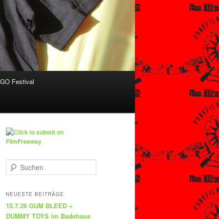
O Festival
S
u
c
h
NEUESTE BEITRÄGE
e
15.7.26 GUM BLEED +
n
DUMMY TOYS im Badehaus