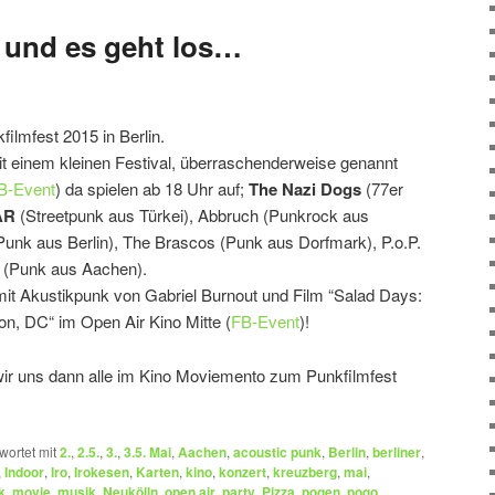
 und es geht los…
mfest 2015 in Berlin.
t einem kleinen Festival, überraschenderweise genannt
B-Event
) da spielen ab 18 Uhr auf;
The Nazi Dogs
(77er
AR
(Streetpunk aus Türkei), Abbruch (Punkrock aus
unk aus Berlin), The Brascos (Punk aus Dorfmark), P.o.P.
r (Punk aus Aachen).
mit Akustikpunk von Gabriel Burnout und Film “Salad Days:
n, DC“ im Open Air Kino Mitte (
FB-Event
)!
ir uns dann alle im Kino Moviemento zum Punkfilmfest
wortet mit
2.
,
2.5.
,
3.
,
3.5. Mai
,
Aachen
,
acoustic punk
,
Berlin
,
berliner
,
,
Indoor
,
Iro
,
Irokesen
,
Karten
,
kino
,
konzert
,
kreuzberg
,
mai
,
k
,
movie
,
musik
,
Neukölln
,
open air
,
party
,
Pizza
,
pogen
,
pogo
,