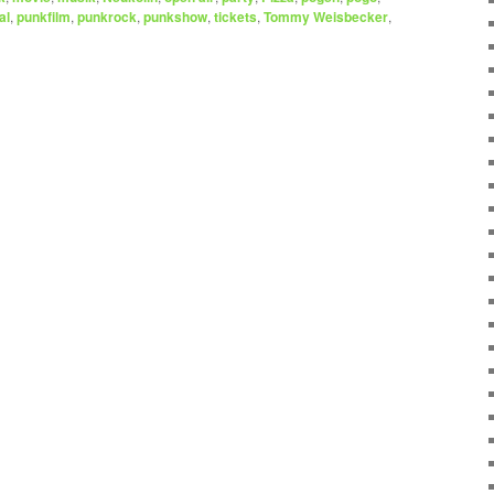
al
,
punkfilm
,
punkrock
,
punkshow
,
tickets
,
Tommy Weisbecker
,