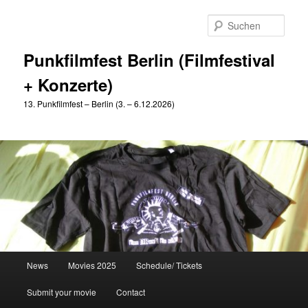
Zum
Zum
primären
sekundären
Such
Inhalt
Inhalt
springen
springen
Punkfilmfest Berlin (Filmfestival
+ Konzerte)
13. Punkfilmfest – Berlin (3. – 6.12.2026)
Hauptmenü
News
Movies 2025
Schedule/ Tickets
Submit your movie
Contact