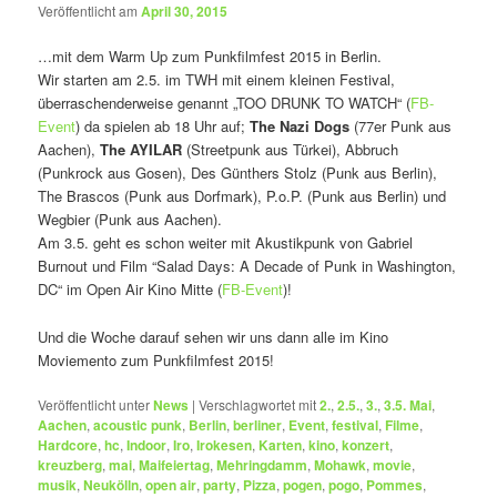
Veröffentlicht am
April 30, 2015
…mit dem Warm Up zum Punkfilmfest 2015 in Berlin.
Wir starten am 2.5. im TWH mit einem kleinen Festival,
überraschenderweise genannt „TOO DRUNK TO WATCH“ (
FB-
Event
) da spielen ab 18 Uhr auf;
The Nazi Dogs
(77er Punk aus
Aachen),
The AYILAR
(Streetpunk aus Türkei), Abbruch
(Punkrock aus Gosen), Des Günthers Stolz (Punk aus Berlin),
The Brascos (Punk aus Dorfmark), P.o.P. (Punk aus Berlin) und
Wegbier (Punk aus Aachen).
Am 3.5. geht es schon weiter mit Akustikpunk von Gabriel
Burnout und Film “Salad Days: A Decade of Punk in Washington,
DC“ im Open Air Kino Mitte (
FB-Event
)!
Und die Woche darauf sehen wir uns dann alle im Kino
Moviemento zum Punkfilmfest 2015!
Veröffentlicht unter
News
|
Verschlagwortet mit
2.
,
2.5.
,
3.
,
3.5. Mai
,
Aachen
,
acoustic punk
,
Berlin
,
berliner
,
Event
,
festival
,
Filme
,
Hardcore
,
hc
,
Indoor
,
Iro
,
Irokesen
,
Karten
,
kino
,
konzert
,
kreuzberg
,
mai
,
Maifeiertag
,
Mehringdamm
,
Mohawk
,
movie
,
musik
,
Neukölln
,
open air
,
party
,
Pizza
,
pogen
,
pogo
,
Pommes
,