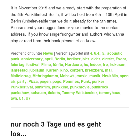
It is November 2015 and we already start with the preparation of
the 5th Punkfilmfest Berlin, it will be held from 6th – 10th April in
Berlin (unbelieveable that we do it already for the 5th time).
Please send your suggestions or your movies to the contact
address. If you know singer/songwriter and authors who wanna
play or read from their book please let as know.
Veröffentlicht unter
News
|
Verschlagwortet mit
4. 6.4.
,
5.
,
acoustic
punk
,
anniversary
,
april
,
Berlin
,
berliner
,
bier
,
cider
,
eintritt
,
Event
,
feiertag
,
festival
,
Filme
,
fünfte
,
Hardcore
,
hc
,
Indoor
,
Iro
,
Irokesen
,
jahrestag
,
jubiläum
,
Karten
,
kino
,
konzert
,
kreuzberg
,
mai
,
Maifeiertag
,
Mehringdamm
,
Mohawk
,
movie
,
musik
,
Neukölln
,
open
air
,
party
,
Pizza
,
pogen
,
pogo
,
Pommes
,
Punk
,
punker
,
Punkfestival
,
punkfilm
,
punkkino
,
punkmovie
,
punkrock
,
punkshow
,
schauen
,
tickets
,
Tommy Weisbecker
,
tommyhaus
,
twh
,
U1
,
U7
nur noch 3 Tage und es geht
los…