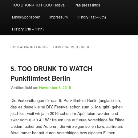
TOO DRUNK TO POGO Festival
PM/ press infos
Links/Sponsoren
Impressum
History (1st – 6th)
History (7th – 11th)
SCHLAGWORTARCHIV:
TOMMY WEISBECKER
5. TOO DRUNK TO WATCH
Punkfilmfest Berlin
Veröffentlicht am
November 6, 2015
Die Vorbereitungen für das 5. Punkfilmfest Berlin (unglaublich,
das es diese kleine DIY Festival schon zum 5. Mal gibt) gehen
jetzt los, weil wir ja in 2016 schon im April feiern werden und
zwar vom 6.-10.4.! Wir freuen uns auf eure Vorschläge für Filme,
Liedermacher und Autoren, die wir zeigen sollen bzw. auftreten.
Also immer her mit euren Vorschlägen bzw eigenen Filmen.