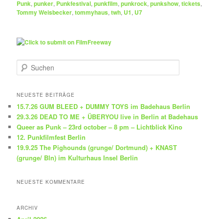
Punk
,
punker
,
Punkfestival
,
punkfilm
,
punkrock
,
punkshow
,
tickets
,
Tommy Weisbecker
,
tommyhaus
,
twh
,
U1
,
U7
S
u
c
h
NEUESTE BEITRÄGE
e
15.7.26 GUM BLEED + DUMMY TOYS im Badehaus Berlin
n
29.3.26 DEAD TO ME + ÜBERYOU live in Berlin at Badehaus
Queer as Punk – 23rd october – 8 pm – Lichtblick Kino
12. Punkfilmfest Berlin
19.9.25 The Pighounds (grunge/ Dortmund) + KNAST
(grunge/ Bln) im Kulturhaus Insel Berlin
NEUESTE KOMMENTARE
ARCHIV