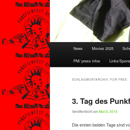
Hauptmenü
News
Movies 2025
Sche
PM/ press infos
Links/Spons
SCHLAGWORTARCHIV:
FOR FREE
3. Tag des Punkf
Veröffentlicht am
Mai 8, 2015
Die ersten beiden Tage sind v