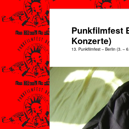
Zum
Zum
primären
sekundären
Inhalt
Inhalt
Punkfilmfest B
springen
springen
Konzerte)
13. Punkfilmfest – Berlin (3. – 