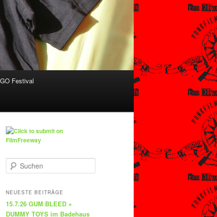
O Festival
S
u
c
h
NEUESTE BEITRÄGE
e
15.7.26 GUM BLEED +
n
DUMMY TOYS im Badehaus