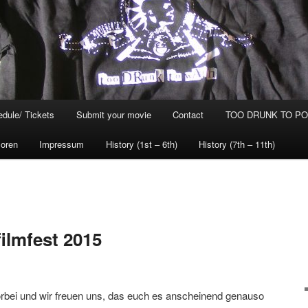
dule/ Tickets
Submit your movie
Contact
TOO DRUNK TO POG
oren
Impressum
History (1st – 6th)
History (7th – 11th)
ilmfest 2015
orbei und wir freuen uns, das euch es anscheinend genauso