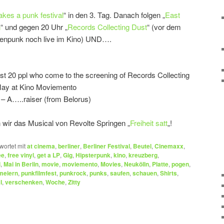
kes a punk festival
“ in den 3. Tag. Danach folgen „
East
n
“ und gegen 20 Uhr „
Records Collecting Dust
“ (vor dem
zenpunk noch live im Kino) UND….
irst 20 ppl who come to the screening of Records Collecting
May at Kino Moviemento
– A…..raiser (from Belorus)
 wir das Musical von Revolte Springen „
Freiheit satt
„!
wortet mit
at cinema
,
berliner
,
Berliner Festival
,
Beutel
,
Cinemaxx
,
ee
,
free vinyl
,
get a LP
,
Gig
,
Hipsterpunk
,
kino
,
kreuzberg
,
i
,
Mai in Berlin
,
movie
,
moviemento
,
Movies
,
Neukölln
,
Platte
,
pogen
,
meiern
,
punkfilmfest
,
punkrock
,
punks
,
saufen
,
schauen
,
Shirts
,
I
,
verschenken
,
Woche
,
Zitty