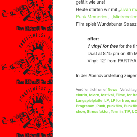
gefällt wie uns!
Heute starten wir mit „
Zivan ma
Punk Memories
„, „
Mietrebelle
Film spielt Wundabunta Stras
offer:
1 vinyl for free
for the f
Dust at 8:15 pm on 8th 
Vinyl: 12″ from PARTiYA 
In der Abendvorstellung zeigen
Veröffentlicht unter
News
|
Verschlag
eintritt
,
feiern
,
festival
,
Filme
,
for fr
Langspielplatte
,
LP
,
LP for free
,
ma
Programm
,
Punk
,
punkfilm
,
Punkfil
show
,
Stressfaktor
,
Termin
,
TIP
,
UC