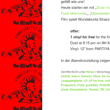
gefällt wie uns!
Heute starten wir mit „
Zivan ma
Punk Memories
„, „
Mietrebelle
Film spielt Wundabunta Stras
offer:
1 vinyl for free
for the f
Dust at 8:15 pm on 8th 
Vinyl: 12″ from PARTiYA 
In der Abendvorstellung zeigen
Veröffentlicht unter
News
|
Verschlag
eintritt
,
feiern
,
festival
,
Filme
,
for fr
Langspielplatte
,
LP
,
LP for free
,
ma
Programm
,
Punk
,
punkfilm
,
Punkfil
show
,
Stressfaktor
,
Termin
,
TIP
,
UC