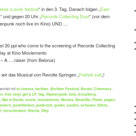
kes a punk festival
“ in den 3. Tag. Danach folgen „
East
n
“ und gegen 20 Uhr „
Records Collecting Dust
“ (vor dem
zenpunk noch live im Kino) UND….
irst 20 ppl who come to the screening of Records Collecting
May at Kino Moviemento
– A…..raiser (from Belorus)
 wir das Musical von Revolte Springen „
Freiheit satt
„!
wortet mit
at cinema
,
berliner
,
Berliner Festival
,
Beutel
,
Cinemaxx
,
ee
,
free vinyl
,
get a LP
,
Gig
,
Hipsterpunk
,
kino
,
kreuzberg
,
i
,
Mai in Berlin
,
movie
,
moviemento
,
Movies
,
Neukölln
,
Platte
,
pogen
,
meiern
,
punkfilmfest
,
punkrock
,
punks
,
saufen
,
schauen
,
Shirts
,
I
,
verschenken
,
Woche
,
Zitty