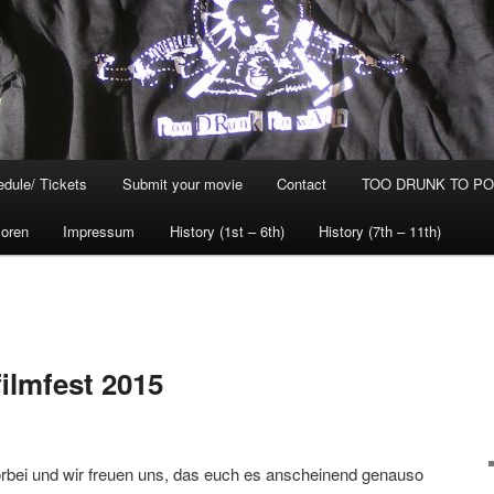
dule/ Tickets
Submit your movie
Contact
TOO DRUNK TO POG
oren
Impressum
History (1st – 6th)
History (7th – 11th)
ilmfest 2015
orbei und wir freuen uns, das euch es anscheinend genauso