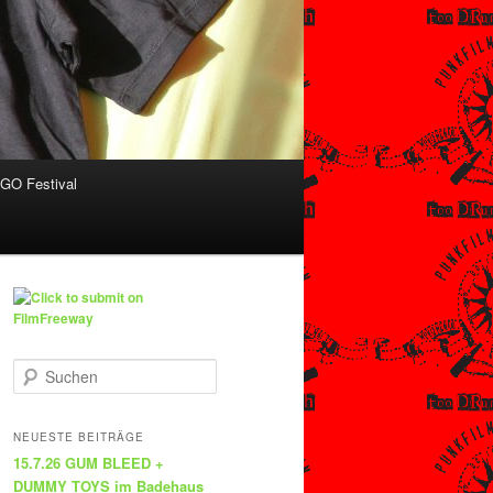
O Festival
S
u
c
h
NEUESTE BEITRÄGE
e
15.7.26 GUM BLEED +
n
DUMMY TOYS im Badehaus