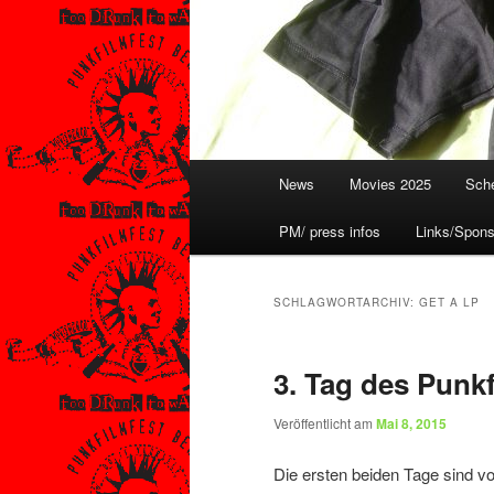
Hauptmenü
News
Movies 2025
Sche
PM/ press infos
Links/Spons
SCHLAGWORTARCHIV:
GET A LP
3. Tag des Punkf
Veröffentlicht am
Mai 8, 2015
Die ersten beiden Tage sind v