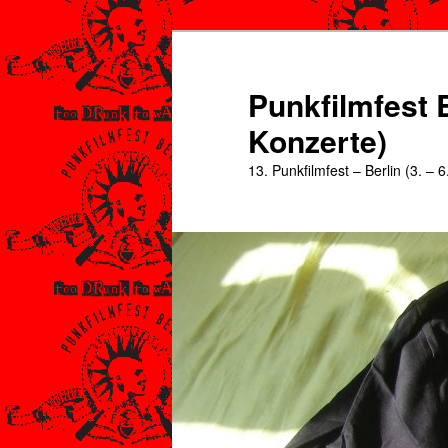
Zum
Zum
primären
sekundären
Inhalt
Inhalt
Punkfilmfest B
springen
springen
Konzerte)
13. Punkfilmfest – Berlin (3. – 