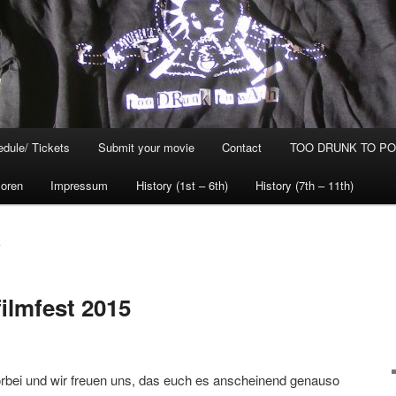
dule/ Tickets
Submit your movie
Contact
TOO DRUNK TO POG
oren
Impressum
History (1st – 6th)
History (7th – 11th)
L
ilmfest 2015
orbei und wir freuen uns, das euch es anscheinend genauso