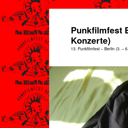
Zum
Zum
primären
sekundären
Inhalt
Inhalt
Punkfilmfest B
springen
springen
Konzerte)
13. Punkfilmfest – Berlin (3. – 