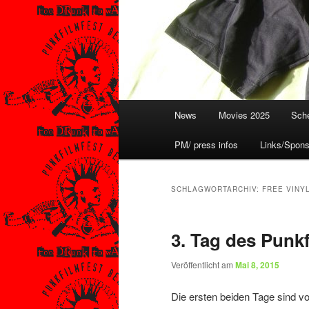
Hauptmenü
News
Movies 2025
Sche
PM/ press infos
Links/Spons
SCHLAGWORTARCHIV:
FREE VINY
3. Tag des Punkf
Veröffentlicht am
Mai 8, 2015
Die ersten beiden Tage sind v