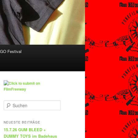
O Festival
S
u
c
h
NEUESTE BEITRÄGE
e
15.7.26 GUM BLEED +
n
DUMMY TOYS im Badehaus