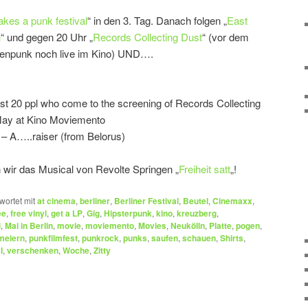
kes a punk festival
“ in den 3. Tag. Danach folgen „
East
n
“ und gegen 20 Uhr „
Records Collecting Dust
“ (vor dem
zenpunk noch live im Kino) UND….
irst 20 ppl who come to the screening of Records Collecting
May at Kino Moviemento
– A…..raiser (from Belorus)
 wir das Musical von Revolte Springen „
Freiheit satt
„!
wortet mit
at cinema
,
berliner
,
Berliner Festival
,
Beutel
,
Cinemaxx
,
ee
,
free vinyl
,
get a LP
,
Gig
,
Hipsterpunk
,
kino
,
kreuzberg
,
i
,
Mai in Berlin
,
movie
,
moviemento
,
Movies
,
Neukölln
,
Platte
,
pogen
,
meiern
,
punkfilmfest
,
punkrock
,
punks
,
saufen
,
schauen
,
Shirts
,
I
,
verschenken
,
Woche
,
Zitty