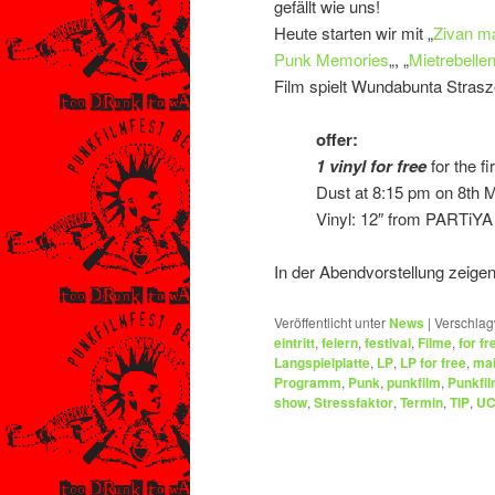
gefällt wie uns!
Heute starten wir mit „
Zivan ma
Punk Memories
„, „
Mietrebelle
Film spielt Wundabunta Stras
offer:
1 vinyl for free
for the f
Dust at 8:15 pm on 8th 
Vinyl: 12″ from PARTiYA 
In der Abendvorstellung zeigen
Veröffentlicht unter
News
|
Verschlag
eintritt
,
feiern
,
festival
,
Filme
,
for fr
Langspielplatte
,
LP
,
LP for free
,
ma
Programm
,
Punk
,
punkfilm
,
Punkfil
show
,
Stressfaktor
,
Termin
,
TIP
,
UC