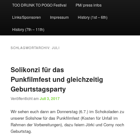
TOO DRUNK TO POGO Festival
PM/ press infos
Links/Sponsoren
Impressum
History (1st – 6th)
History (7th – 11th)
SCHLAGWORTARCHIV:
JULI
Solikonzi für das
Punkfilmfest und gleichzeitig
Geburtstagsparty
Veröffentlicht am
Juli 3, 2017
Wir sehen euch dann am Donnerstag (6.7.) im Schokoladen zu
unserer Solishow für das Punkfilmfest (Kosten für Unfall im
Rahmen der Vorbereitungen), dazu feiern Jörki und Corny noch
Geburtstag.