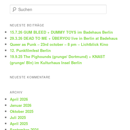
S
u
c
h
NEUESTE BEITRÄGE
e
15.7.26 GUM BLEED + DUMMY TOYS im Badehaus Berlin
n
29.3.26 DEAD TO ME + ÜBERYOU live in Berlin at Badehaus
Queer as Punk – 23rd october – 8 pm – Lichtblick Kino
12. Punkfilmfest Berlin
19.9.25 The Pighounds (grunge/ Dortmund) + KNAST
(grunge/ Bln) im Kulturhaus Insel Berlin
NEUESTE KOMMENTARE
ARCHIV
April 2026
Januar 2026
Oktober 2025
Juli 2025
April 2025
September 2024