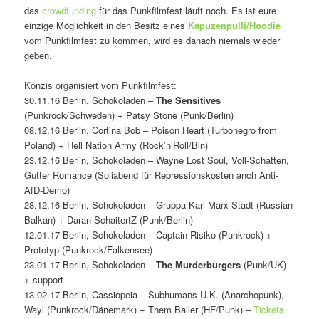
das
crowdfunding
für das Punkfilmfest läuft noch. Es ist eure
einzige Möglichkeit in den Besitz eines
Kapuzenpulli/Hoodie
vom Punkfilmfest zu kommen, wird es danach niemals wieder
geben.
Konzis organisiert vom Punkfilmfest:
30.11.16 Berlin, Schokoladen –
The Sensitives
(Punkrock/Schweden) + Patsy Stone (Punk/Berlin)
08.12.16 Berlin, Cortina Bob – Poison Heart (Turbonegro from
Poland) + Hell Nation Army (Rock’n’Roll/Bln)
23.12.16 Berlin, Schokoladen – Wayne Lost Soul, Voll-Schatten,
Gutter Romance (Soliabend für Repressionskosten anch Anti-
AfD-Demo)
28.12.16 Berlin, Schokoladen – Gruppa Karl-Marx-Stadt (Russian
Balkan) + Daran SchaitertZ (Punk/Berlin)
12.01.17 Berlin, Schokoladen – Captain Risiko (Punkrock) +
Prototyp (Punkrock/Falkensee)
23.01.17 Berlin, Schokoladen –
The Murderburgers
(Punk/UK)
+ support
13.02.17 Berlin, Cassiopeia – Subhumans U.K. (Anarchopunk),
Wayl (Punkrock/Dänemark) + Them Bailer (HF/Punk) –
Tickets