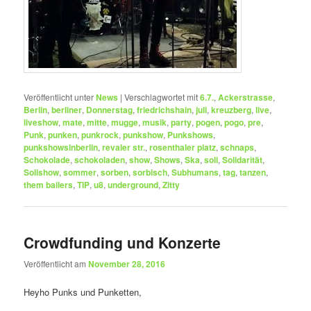
Veröffentlicht unter
News
|
Verschlagwortet mit
6.7.
,
Ackerstrasse
,
Berlin
,
berliner
,
Donnerstag
,
friedrichshain
,
juli
,
kreuzberg
,
live
,
liveshow
,
mate
,
mitte
,
mugge
,
musik
,
party
,
pogen
,
pogo
,
pre
,
Punk
,
punken
,
punkrock
,
punkshow
,
Punkshows
,
punkshowsinberlin
,
revaler str.
,
rosenthaler platz
,
schnaps
,
Schokolade
,
schokoladen
,
show
,
Shows
,
Ska
,
soli
,
Solidarität
,
Solishow
,
sommer
,
sorben
,
sorbisch
,
Subhumans
,
tag
,
tanzen
,
them bailers
,
TIP
,
u8
,
underground
,
Zitty
Crowdfunding und Konzerte
Veröffentlicht am
November 28, 2016
Heyho Punks und Punketten,