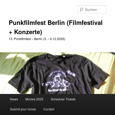
Zum
Zum
primären
sekundären
Such
Inhalt
Inhalt
springen
springen
Punkfilmfest Berlin (Filmfestival
+ Konzerte)
13. Punkfilmfest – Berlin (3. – 6.12.2026)
Hauptmenü
News
Movies 2025
Schedule/ Tickets
Submit your movie
Contact