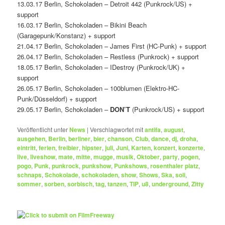
13.03.17 Berlin, Schokoladen – Detroit 442 (Punkrock/US) +
support
16.03.17 Berlin, Schokoladen – Bikini Beach
(Garagepunk/Konstanz) + support
21.04.17 Berlin, Schokoladen – James First (HC-Punk) + support
26.04.17 Berlin, Schokoladen – Restless (Punkrock) + support
18.05.17 Berlin, Schokoladen – IDestroy (Punkrock/UK) +
support
26.05.17 Berlin, Schokoladen – 100blumen (Elektro-HC-
Punk/Düsseldorf) + support
29.05.17 Berlin, Schokoladen –
DON’T
(Punkrock/US) + support
Veröffentlicht unter
News
|
Verschlagwortet mit
antifa
,
august
,
ausgehen
,
Berlin
,
berliner
,
bier
,
chanson
,
Club
,
dance
,
dj
,
droha
,
eintritt
,
ferien
,
freibier
,
hipster
,
juli
,
Juni
,
Karten
,
konzert
,
konzerte
,
live
,
liveshow
,
mate
,
mitte
,
mugge
,
musik
,
Oktober
,
party
,
pogen
,
pogo
,
Punk
,
punkrock
,
punkshow
,
Punkshows
,
rosenthaler platz
,
schnaps
,
Schokolade
,
schokoladen
,
show
,
Shows
,
Ska
,
soli
,
sommer
,
sorben
,
sorbisch
,
tag
,
tanzen
,
TIP
,
u8
,
underground
,
Zitty