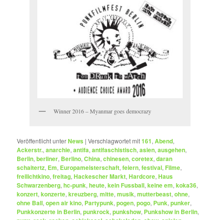
Winner 2016 – Myanmar goes democrazy
Veröffentlicht unter
News
|
Verschlagwortet mit
161
,
Abend
,
Ackerstr.
,
anarchie
,
antifa
,
antifaschistisch
,
asien
,
ausgehen
,
Berlin
,
berliner
,
Berlino
,
China
,
chinesen
,
coretex
,
daran
schaitertz
,
Em
,
Europameisterschaft
,
feiern
,
festival
,
Filme
,
freilichtkino
,
freitag
,
Hackescher Markt
,
Hardcore
,
Haus
Schwarzenberg
,
hc-punk
,
heute
,
kein Fussball
,
keine em
,
koka36
,
konzert
,
konzerte
,
kreuzberg
,
mitte
,
musik
,
mutterbeast
,
ohne
,
ohne Ball
,
open air kino
,
Partypunk
,
pogen
,
pogo
,
Punk
,
punker
,
Punkkonzerte in Berlin
,
punkrock
,
punkshow
,
Punkshow in Berlin
,