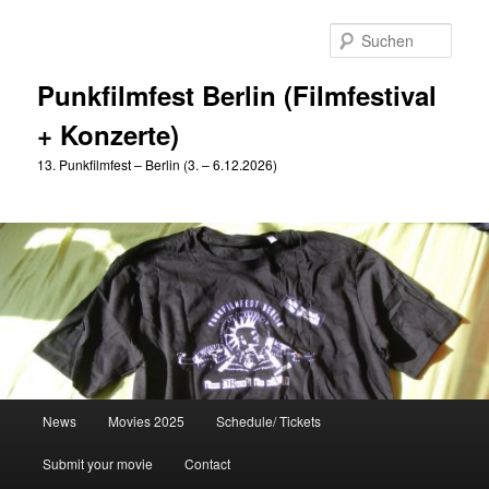
Zum
Zum
primären
sekundären
Such
Inhalt
Inhalt
springen
springen
Punkfilmfest Berlin (Filmfestival
+ Konzerte)
13. Punkfilmfest – Berlin (3. – 6.12.2026)
Hauptmenü
News
Movies 2025
Schedule/ Tickets
Submit your movie
Contact