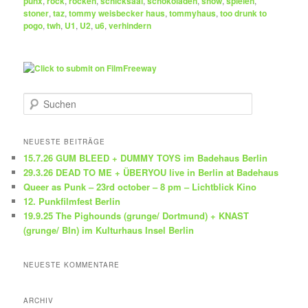
punx
,
rock
,
rocken
,
schicksaal
,
schokoladen
,
show
,
spielen
,
stoner
,
taz
,
tommy weisbecker haus
,
tommyhaus
,
too drunk to
pogo
,
twh
,
U1
,
U2
,
u6
,
verhindern
S
u
c
h
NEUESTE BEITRÄGE
e
15.7.26 GUM BLEED + DUMMY TOYS im Badehaus Berlin
n
29.3.26 DEAD TO ME + ÜBERYOU live in Berlin at Badehaus
Queer as Punk – 23rd october – 8 pm – Lichtblick Kino
12. Punkfilmfest Berlin
19.9.25 The Pighounds (grunge/ Dortmund) + KNAST
(grunge/ Bln) im Kulturhaus Insel Berlin
NEUESTE KOMMENTARE
ARCHIV