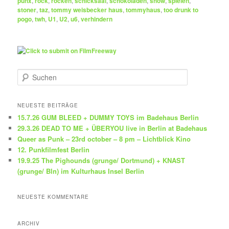
punx
,
rock
,
rocken
,
schicksaal
,
schokoladen
,
show
,
spielen
,
stoner
,
taz
,
tommy weisbecker haus
,
tommyhaus
,
too drunk to
pogo
,
twh
,
U1
,
U2
,
u6
,
verhindern
S
u
c
h
NEUESTE BEITRÄGE
e
15.7.26 GUM BLEED + DUMMY TOYS im Badehaus Berlin
n
29.3.26 DEAD TO ME + ÜBERYOU live in Berlin at Badehaus
Queer as Punk – 23rd october – 8 pm – Lichtblick Kino
12. Punkfilmfest Berlin
19.9.25 The Pighounds (grunge/ Dortmund) + KNAST
(grunge/ Bln) im Kulturhaus Insel Berlin
NEUESTE KOMMENTARE
ARCHIV