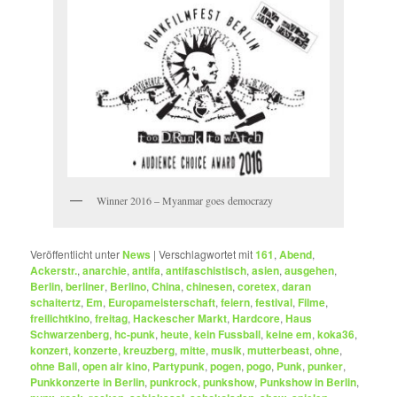
Winner 2016 – Myanmar goes democrazy
Veröffentlicht unter
News
|
Verschlagwortet mit
161
,
Abend
,
Ackerstr.
,
anarchie
,
antifa
,
antifaschistisch
,
asien
,
ausgehen
,
Berlin
,
berliner
,
Berlino
,
China
,
chinesen
,
coretex
,
daran
schaitertz
,
Em
,
Europameisterschaft
,
feiern
,
festival
,
Filme
,
freilichtkino
,
freitag
,
Hackescher Markt
,
Hardcore
,
Haus
Schwarzenberg
,
hc-punk
,
heute
,
kein Fussball
,
keine em
,
koka36
,
konzert
,
konzerte
,
kreuzberg
,
mitte
,
musik
,
mutterbeast
,
ohne
,
ohne Ball
,
open air kino
,
Partypunk
,
pogen
,
pogo
,
Punk
,
punker
,
Punkkonzerte in Berlin
,
punkrock
,
punkshow
,
Punkshow in Berlin
,