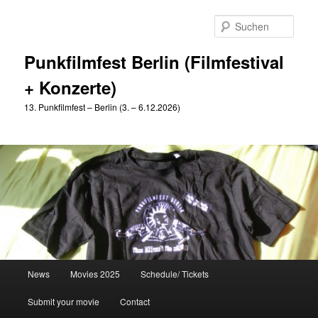
Zum
Zum
primären
sekundären
Such
Inhalt
Inhalt
springen
springen
Punkfilmfest Berlin (Filmfestival
+ Konzerte)
13. Punkfilmfest – Berlin (3. – 6.12.2026)
Hauptmenü
News
Movies 2025
Schedule/ Tickets
Submit your movie
Contact