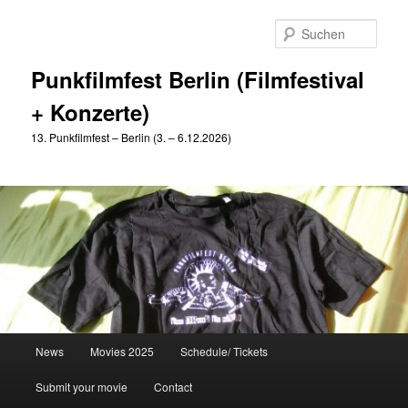
Zum
Zum
primären
sekundären
Such
Inhalt
Inhalt
springen
springen
Punkfilmfest Berlin (Filmfestival
+ Konzerte)
13. Punkfilmfest – Berlin (3. – 6.12.2026)
Hauptmenü
News
Movies 2025
Schedule/ Tickets
Submit your movie
Contact