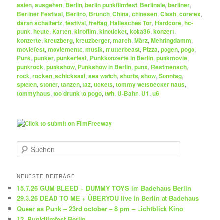
asien
,
ausgehen
,
Berlin
,
berlin punkfilmfest
,
Berlinale
,
berliner
,
Berliner Festival
,
Berlino
,
Brunch
,
China
,
chinesen
,
Clash
,
coretex
,
daran schaitertz
,
festival
,
freitag
,
Hallesches Tor
,
Hardcore
,
hc-
punk
,
heute
,
Karten
,
kinofilm
,
kinoticket
,
koka36
,
konzert
,
konzerte
,
kreuzberg
,
kreuzberger
,
march
,
März
,
Mehringdamm
,
moviefest
,
moviemento
,
musik
,
mutterbeast
,
Pizza
,
pogen
,
pogo
,
Punk
,
punker
,
punkerfest
,
Punkkonzerte in Berlin
,
punkmovie
,
punkrock
,
punkshow
,
Punkshow in Berlin
,
punx
,
Restmensch
,
rock
,
rocken
,
schicksaal
,
sea watch
,
shorts
,
show
,
Sonntag
,
spielen
,
stoner
,
tanzen
,
taz
,
tickets
,
tommy weisbecker haus
,
tommyhaus
,
too drunk to pogo
,
twh
,
U-Bahn
,
U1
,
u6
S
u
c
h
NEUESTE BEITRÄGE
e
15.7.26 GUM BLEED + DUMMY TOYS im Badehaus Berlin
n
29.3.26 DEAD TO ME + ÜBERYOU live in Berlin at Badehaus
Queer as Punk – 23rd october – 8 pm – Lichtblick Kino
12. Punkfilmfest Berlin