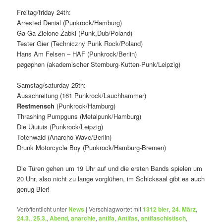
Freitag/friday 24th:
Arrested Denial (Punkrock/Hamburg)
Ga-Ga Zielone Żabki (Punk,Dub/Poland)
Tester Gier (Techniczny Punk Rock/Poland)
Hans Am Felsen – HAF (Punkrock/Berlin)
pøgøphøn (akademischer Sternburg-Kutten-Punk/Leipzig)
Samstag/saturday 25th:
Ausschreitung (161 Punkrock/Lauchhammer)
Restmensch
(Punkrock/Hamburg)
Thrashing Pumpguns (Metalpunk/Hamburg)
Die Uiuiuis (Punkrock/Leipzig)
Totenwald (Anarcho-Wave/Berlin)
Drunk Motorcycle Boy (Punkrock/Hamburg-Bremen)
Die Türen gehen um 19 Uhr auf und die ersten Bands spielen um
20 Uhr, also nicht zu lange vorglühen, im Schicksaal gibt es auch
genug Bier!
Veröffentlicht unter
News
|
Verschlagwortet mit
1312 bier
,
24. März
,
24.3.
,
25.3.
,
Abend
,
anarchie
,
antifa
,
Antifas
,
antifaschistisch
,