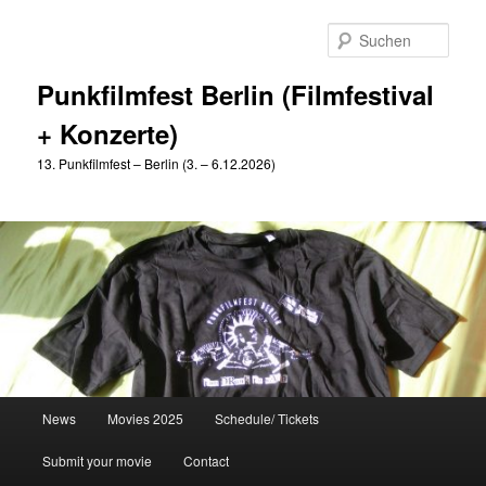
Zum
Zum
primären
sekundären
Such
Inhalt
Inhalt
springen
springen
Punkfilmfest Berlin (Filmfestival
+ Konzerte)
13. Punkfilmfest – Berlin (3. – 6.12.2026)
Hauptmenü
News
Movies 2025
Schedule/ Tickets
Submit your movie
Contact