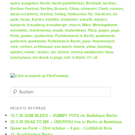
asien
,
ausgehen
,
Berlin
,
berlin punkfilmfest
,
Berlinale
,
berliner
,
Berliner Festival
,
Berlino
,
Brunch
,
China
,
chinesen
,
Clash
,
coretex
,
daran schaitertz
,
festival
,
freitag
,
Hallesches Tor
,
Hardcore
,
hc-
punk
,
heute
,
Karten
,
kinofilm
,
kinoticket
,
koka36
,
konzert
,
konzerte
,
kreuzberg
,
kreuzberger
,
march
,
März
,
Mehringdamm
,
moviefest
,
moviemento
,
musik
,
mutterbeast
,
Pizza
,
pogen
,
pogo
,
Punk
,
punker
,
punkerfest
,
Punkkonzerte in Berlin
,
punkmovie
,
punkrock
,
punkshow
,
Punkshow in Berlin
,
punx
,
Restmensch
,
rock
,
rocken
,
schicksaal
,
sea watch
,
shorts
,
show
,
Sonntag
,
spielen
,
stoner
,
tanzen
,
taz
,
tickets
,
tommy weisbecker haus
,
tommyhaus
,
too drunk to pogo
,
twh
,
U-Bahn
,
U1
,
u6
S
u
c
h
NEUESTE BEITRÄGE
e
15.7.26 GUM BLEED + DUMMY TOYS im Badehaus Berlin
n
29.3.26 DEAD TO ME + ÜBERYOU live in Berlin at Badehaus
Queer as Punk – 23rd october – 8 pm – Lichtblick Kino
12. Punkfilmfest Berlin