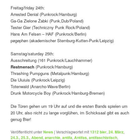
Freitag/friday 24th:
Arrested Denial (Punkrock/Hamburg)
Ga-Ga Zielone Żabki (Punk,Dub/Poland)
Tester Gier (Techniczny Punk Rock/Poland)
Hans Am Felsen – HAF (Punkrock/Berlin)
pøgøphøn (akademischer Sternburg-Kutten-Punk/Leipzig)
Samstag/saturday 25th:
Ausschreitung (161 Punkrock/Lauchhammer)
Restmensch
(Punkrock/Hamburg)
Thrashing Pumpguns (Metalpunk/Hamburg)
Die Uiuiuis (Punkrock/Leipzig)
Totenwald (Anarcho-Wave/Berlin)
Drunk Motorcycle Boy (Punkrock/Hamburg-Bremen)
Die Türen gehen um 19 Uhr auf und die ersten Bands spielen um
20 Uhr, also nicht zu lange vorglühen, im Schicksaal gibt es auch
genug Bier!
Veröffentlicht unter
News
|
Verschlagwortet mit
1312 bier
,
24. März
,
24.3.
,
25.3.
,
Abend
,
anarchie
,
antifa
,
Antifas
,
antifaschistisch
,