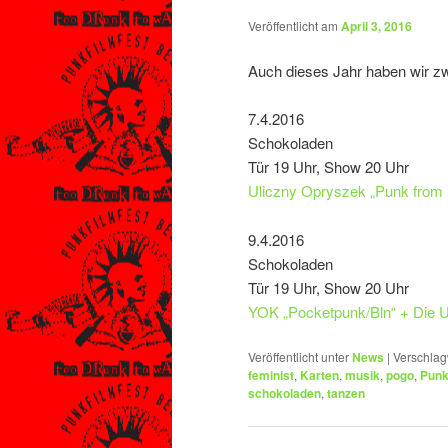
Veröffentlicht am
April 3, 2016
Auch dieses Jahr haben wir z
7.4.2016
Schokoladen
Tür 19 Uhr, Show 20 Uhr
Uliczny Opryszek „Punk from P
9.4.2016
Schokoladen
Tür 19 Uhr, Show 20 Uhr
YOK „Pocketpunk/Bln“ + Die Ui
Veröffentlicht unter
News
|
Verschlag
feminist
,
Karten
,
musik
,
pogo
,
Pun
schokoladen
,
tanzen