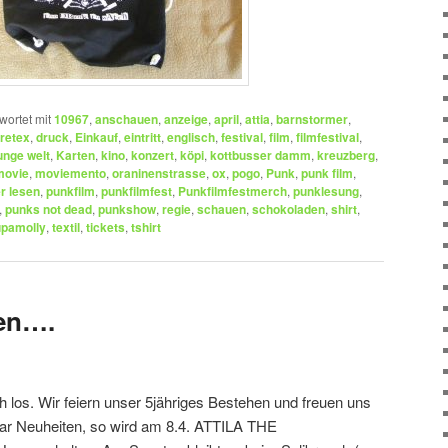
wortet mit
10967
,
anschauen
,
anzeige
,
april
,
attia
,
barnstormer
,
retex
,
druck
,
Einkauf
,
eintritt
,
englisch
,
festival
,
film
,
filmfestival
,
unge welt
,
Karten
,
kino
,
konzert
,
köpi
,
kottbusser damm
,
kreuzberg
,
movie
,
moviemento
,
oraninenstrasse
,
ox
,
pogo
,
Punk
,
punk film
,
r lesen
,
punkfilm
,
punkfilmfest
,
Punkfilmfestmerch
,
punklesung
,
,
punks not dead
,
punkshow
,
regie
,
schauen
,
schokoladen
,
shirt
,
upamolly
,
textil
,
tickets
,
tshirt
gen….
h los. Wir feiern unser 5jähriges Bestehen und freuen uns
paar Neuheiten, so wird am 8.4. ATTILA THE