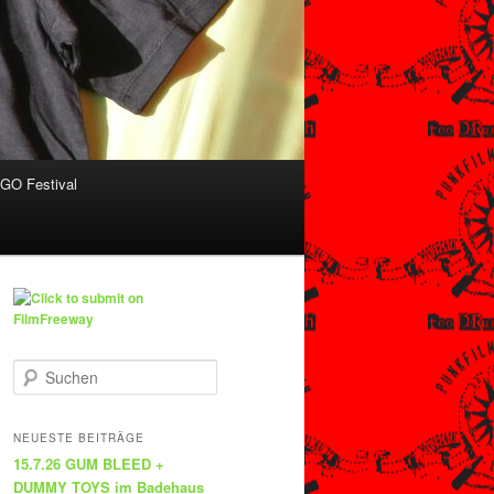
O Festival
S
u
c
h
NEUESTE BEITRÄGE
e
15.7.26 GUM BLEED +
n
DUMMY TOYS im Badehaus