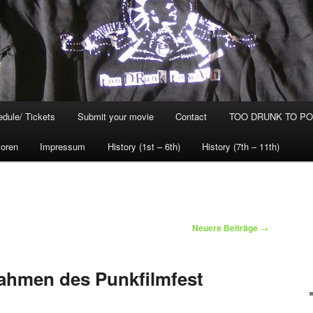
dule/ Tickets
Submit your movie
Contact
TOO DRUNK TO POG
oren
Impressum
History (1st – 6th)
History (7th – 11th)
Neuere Beiträge
→
ahmen des Punkfilmfest