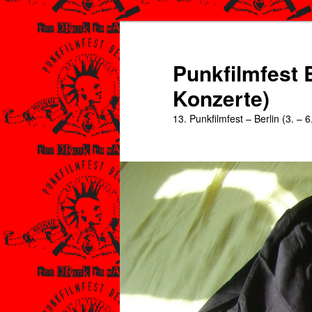
Zum
Zum
primären
sekundären
Inhalt
Inhalt
Punkfilmfest B
springen
springen
Konzerte)
13. Punkfilmfest – Berlin (3. – 