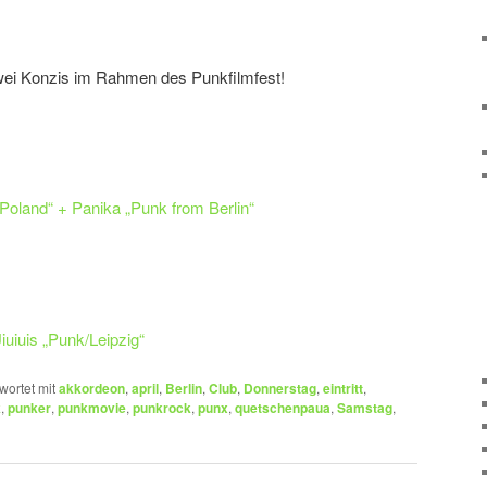
wei Konzis im Rahmen des Punkfilmfest!
oland“ + Panika „Punk from Berlin“
uiuis „Punk/Leipzig“
wortet mit
akkordeon
,
april
,
Berlin
,
Club
,
Donnerstag
,
eintritt
,
k
,
punker
,
punkmovie
,
punkrock
,
punx
,
quetschenpaua
,
Samstag
,