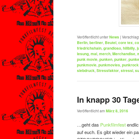
Veröffentlicht unter
News
|
Verschlag
Berlin
,
berliner
,
Beutel
,
core tex
,
co
friedrichshain
,
grandioso
,
hillbilly
,
j
lesung
,
mai
,
merch
,
Merchandise
,
punk movie
,
punken
,
punker
,
punke
punkmovie
,
punkmovies
,
punkrock
siebdruck
,
Stressfaktor
,
stressi
,
s
In knapp 30 Ta
Veröffentlicht am
März 8, 2016
…geht das
Punkfilmfest
endlic
auf euch. Es gibt wieder ein 