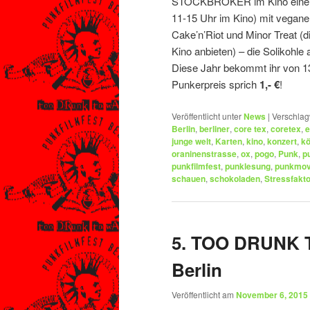
STOCKBROKER im Kino eine Le
11-15 Uhr im Kino) mit vegane
Cake’n’Riot und Minor Treat (d
Kino anbieten) – die Solikohl
Diese Jahr bekommt ihr von 13
Punkerpreis sprich
1,- €
!
Veröffentlicht unter
News
|
Verschlag
Berlin
,
berliner
,
core tex
,
coretex
,
e
junge welt
,
Karten
,
kino
,
konzert
,
kö
oraninenstrasse
,
ox
,
pogo
,
Punk
,
p
punkfilmfest
,
punklesung
,
punkmov
schauen
,
schokoladen
,
Stressfakto
5. TOO DRUNK 
Berlin
Veröffentlicht am
November 6, 2015