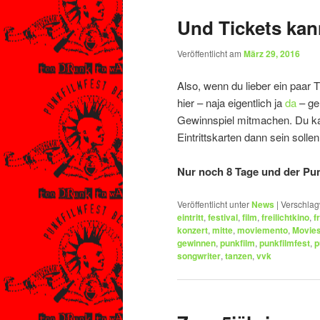
Und Tickets ka
Veröffentlicht am
März 29, 2016
Also, wenn du lieber ein paar T
hier – naja eigentlich ja
da
– gen
Gewinnspiel mitmachen. Du kan
Eintrittskarten dann sein sollen
Nur noch 8 Tage und der Pun
Veröffentlicht unter
News
|
Verschlag
eintritt
,
festival
,
film
,
freilichtkino
,
f
konzert
,
mitte
,
moviemento
,
Movie
gewinnen
,
punkfilm
,
punkfilmfest
,
p
songwriter
,
tanzen
,
vvk