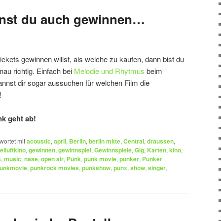
nnst du auch gewinnen…
ickets gewinnen willst, als welche zu kaufen, dann bist du
au richtig. Einfach bei
Melodie und Rhytmus
beim
nst dir sogar aussuchen für welchen Film die
!
k geht ab!
wortet mit
acoustic
,
april
,
Berlin
,
berlin mitte
,
Central
,
draussen
,
reiluftkino
,
gewinnen
,
gewinnspiel
,
Gewinnspiele
,
Gig
,
Karten
,
kino
,
s
,
music
,
nase
,
open air
,
Punk
,
punk movie
,
punker
,
Punker
unkmovie
,
punkrock movies
,
punkshow
,
punx
,
show
,
singer
,