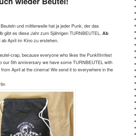
uch wieder Beutel!
euteln und mittlerweile hat ja jeder Punk, der das
halb gibt es diese Jahr zum 5jährigen TURNBEUTEL.
Ab
ab April im Kino zu erstehen.
beutel-crap, because everyone who likes the Punkfilmfest
 to our 5th anniversary we have some TURNBEUTEL with
 from April at the cinema! We send it to everywhere in the
lin‬