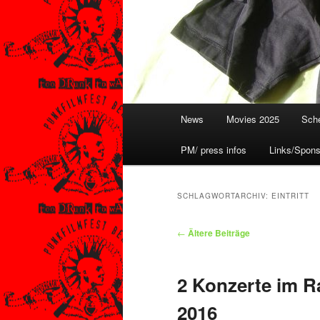
Hauptmenü
News
Movies 2025
Sche
PM/ press infos
Links/Spons
SCHLAGWORTARCHIV:
EINTRITT
Beitragsnavigation
←
Ältere Beiträge
2 Konzerte im R
2016