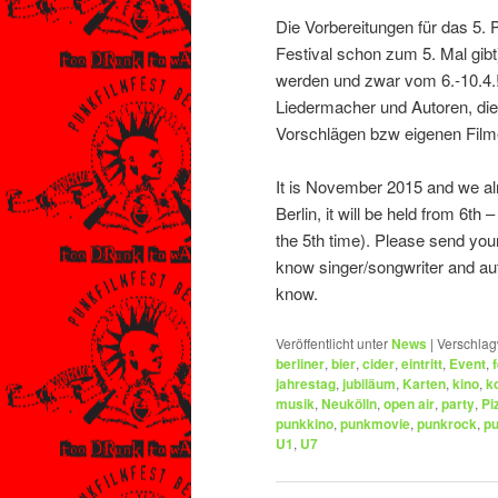
Die Vorbereitungen für das 5. P
Festival schon zum 5. Mal gibt) 
werden und zwar vom 6.-10.4.! 
Liedermacher und Autoren, die 
Vorschlägen bzw eigenen Film
It is November 2015 and we alr
Berlin, it will be held from 6th 
the 5th time). Please send you
know singer/songwriter and aut
know.
Veröffentlicht unter
News
|
Verschlag
berliner
,
bier
,
cider
,
eintritt
,
Event
,
jahrestag
,
jubiläum
,
Karten
,
kino
,
k
musik
,
Neukölln
,
open air
,
party
,
Pi
punkkino
,
punkmovie
,
punkrock
,
p
U1
,
U7