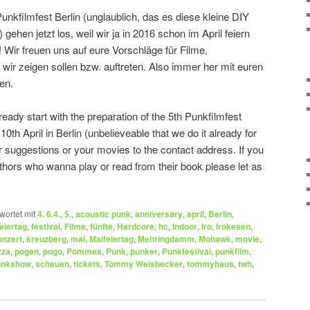
unkfilmfest Berlin (unglaublich, das es diese kleine DIY
gehen jetzt los, weil wir ja in 2016 schon im April feiern
Wir freuen uns auf eure Vorschläge für Filme,
wir zeigen sollen bzw. auftreten. Also immer her mit euren
en.
eady start with the preparation of the 5th Punkfilmfest
– 10th April in Berlin (unbelieveable that we do it already for
r suggestions or your movies to the contact address. If you
hors who wanna play or read from their book please let as
wortet mit
4. 6.4.
,
5.
,
acoustic punk
,
anniversary
,
april
,
Berlin
,
feiertag
,
festival
,
Filme
,
fünfte
,
Hardcore
,
hc
,
Indoor
,
Iro
,
Irokesen
,
onzert
,
kreuzberg
,
mai
,
Maifeiertag
,
Mehringdamm
,
Mohawk
,
movie
,
zza
,
pogen
,
pogo
,
Pommes
,
Punk
,
punker
,
Punkfestival
,
punkfilm
,
unkshow
,
schauen
,
tickets
,
Tommy Weisbecker
,
tommyhaus
,
twh
,