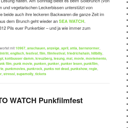
sung halten. Am Sonntag bleibt es beim Solibrunch (von
n und vegetarischen Leckerbissen unterstützt von
ie beide auch ihre leckeren Backwaren die ganze Zeit im
e aus dem Brunch geht wieder an
SEA WATCH
.
12 Pils euer Punkerbier – und ja wie immer zum
wortet mit
10967
,
anschauen
,
anzeige
,
april
,
attia
,
barnstormer
,
intritt
,
englisch
,
festival
,
film
,
filmfestival
,
friedrichshain
,
hillbilly
,
pi
,
kottbusser damm
,
kreuzberg
,
lesung
,
mai
,
movie
,
moviemento
,
unk film
,
punk movie
,
punken
,
punker
,
punker lesen
,
punkfilm
,
ie
,
punkmovies
,
punkrock
,
punks not dead
,
punkshow
,
regie
,
r
,
stressi
,
supamolly
,
tickets
TO WATCH Punkfilmfest