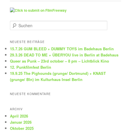
S
u
c
h
NEUESTE BEITRÄGE
e
15.7.26 GUM BLEED + DUMMY TOYS im Badehaus Berlin
n
29.3.26 DEAD TO ME + ÜBERYOU live in Berlin at Badehaus
Queer as Punk – 23rd october – 8 pm – Lichtblick Kino
12. Punkfilmfest Berlin
19.9.25 The Pighounds (grunge/ Dortmund) + KNAST
(grunge/ Bln) im Kulturhaus Insel Berlin
NEUESTE KOMMENTARE
ARCHIV
April 2026
Januar 2026
Oktober 2025