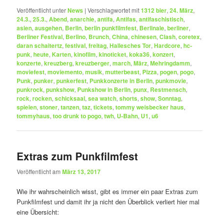
Veröffentlicht unter
News
|
Verschlagwortet mit
1312 bier
,
24. März
,
24.3.
,
25.3.
,
Abend
,
anarchie
,
antifa
,
Antifas
,
antifaschistisch
,
asien
,
ausgehen
,
Berlin
,
berlin punkfilmfest
,
Berlinale
,
berliner
,
Berliner Festival
,
Berlino
,
Brunch
,
China
,
chinesen
,
Clash
,
coretex
,
daran schaitertz
,
festival
,
freitag
,
Hallesches Tor
,
Hardcore
,
hc-
punk
,
heute
,
Karten
,
kinofilm
,
kinoticket
,
koka36
,
konzert
,
konzerte
,
kreuzberg
,
kreuzberger
,
march
,
März
,
Mehringdamm
,
moviefest
,
moviemento
,
musik
,
mutterbeast
,
Pizza
,
pogen
,
pogo
,
Punk
,
punker
,
punkerfest
,
Punkkonzerte in Berlin
,
punkmovie
,
punkrock
,
punkshow
,
Punkshow in Berlin
,
punx
,
Restmensch
,
rock
,
rocken
,
schicksaal
,
sea watch
,
shorts
,
show
,
Sonntag
,
spielen
,
stoner
,
tanzen
,
taz
,
tickets
,
tommy weisbecker haus
,
tommyhaus
,
too drunk to pogo
,
twh
,
U-Bahn
,
U1
,
u6
Extras zum Punkfilmfest
Veröffentlicht am
März 13, 2017
Wie ihr wahrscheinlich wisst, gibt es immer ein paar Extras zum
Punkfilmfest und damit ihr ja nicht den Überblick verliert hier mal
eine Übersicht: