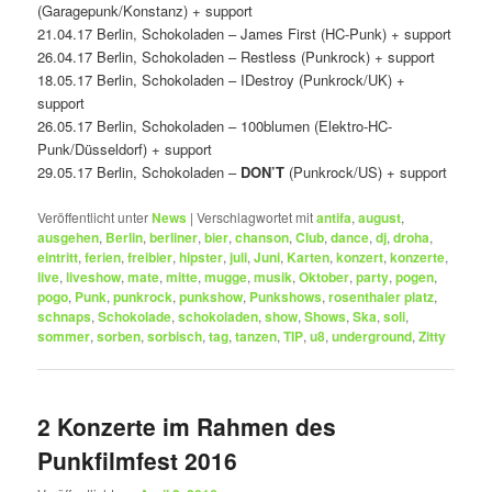
(Garagepunk/Konstanz) + support
21.04.17 Berlin, Schokoladen – James First (HC-Punk) + support
26.04.17 Berlin, Schokoladen – Restless (Punkrock) + support
18.05.17 Berlin, Schokoladen – IDestroy (Punkrock/UK) +
support
26.05.17 Berlin, Schokoladen – 100blumen (Elektro-HC-
Punk/Düsseldorf) + support
29.05.17 Berlin, Schokoladen –
DON’T
(Punkrock/US) + support
Veröffentlicht unter
News
|
Verschlagwortet mit
antifa
,
august
,
ausgehen
,
Berlin
,
berliner
,
bier
,
chanson
,
Club
,
dance
,
dj
,
droha
,
eintritt
,
ferien
,
freibier
,
hipster
,
juli
,
Juni
,
Karten
,
konzert
,
konzerte
,
live
,
liveshow
,
mate
,
mitte
,
mugge
,
musik
,
Oktober
,
party
,
pogen
,
pogo
,
Punk
,
punkrock
,
punkshow
,
Punkshows
,
rosenthaler platz
,
schnaps
,
Schokolade
,
schokoladen
,
show
,
Shows
,
Ska
,
soli
,
sommer
,
sorben
,
sorbisch
,
tag
,
tanzen
,
TIP
,
u8
,
underground
,
Zitty
2 Konzerte im Rahmen des
Punkfilmfest 2016