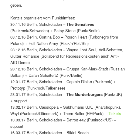
geben.
Konzis organisiert vom Punkfilmfest:
30.11.16 Berlin, Schokoladen –
The Sensitives
(Punkrock/Schweden) + Patsy Stone (Punk/Berlin)
08.12.16 Berlin, Cortina Bob – Poison Heart (Turbonegro from
Poland) + Hell Nation Army (Rock’n’Roll/Bln)
23.12.16 Berlin, Schokoladen – Wayne Lost Soul, Voll-Schatten,
Gutter Romance (Soliabend für Repressionskosten anch Anti-
AfD-Demo)
28.12.16 Berlin, Schokoladen – Gruppa Karl-Marx-Stadt (Russian
Balkan) + Daran SchaitertZ (Punk/Berlin)
12.01.17 Berlin, Schokoladen – Captain Risiko (Punkrock) +
Prototyp (Punkrock/Falkensee)
23.01.17 Berlin, Schokoladen –
The Murderburgers
(Punk/UK)
+ support
13.02.17 Berlin, Cassiopeia – Subhumans U.K. (Anarchopunk),
Wayl (Punkrock/Dänemark) + Them Bailer (HF/Punk) –
Tickets
13.03.17 Berlin, Schokoladen – Detroit 442 (Punkrock/US) +
support
16.03.17 Berlin, Schokoladen – Bikini Beach