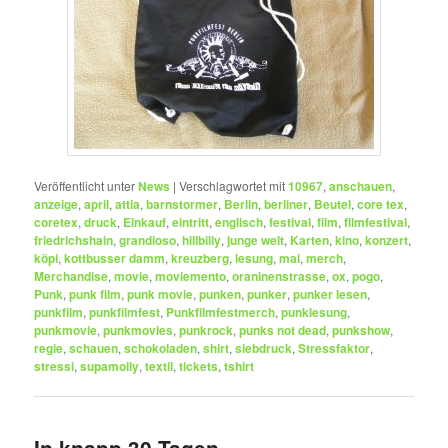
Veröffentlicht unter
News
|
Verschlagwortet mit
10967
,
anschauen
,
anzeige
,
april
,
attia
,
barnstormer
,
Berlin
,
berliner
,
Beutel
,
core tex
,
coretex
,
druck
,
Einkauf
,
eintritt
,
englisch
,
festival
,
film
,
filmfestival
,
friedrichshain
,
grandioso
,
hillbilly
,
junge welt
,
Karten
,
kino
,
konzert
,
köpi
,
kottbusser damm
,
kreuzberg
,
lesung
,
mai
,
merch
,
Merchandise
,
movie
,
moviemento
,
oraninenstrasse
,
ox
,
pogo
,
Punk
,
punk film
,
punk movie
,
punken
,
punker
,
punker lesen
,
punkfilm
,
punkfilmfest
,
Punkfilmfestmerch
,
punklesung
,
punkmovie
,
punkmovies
,
punkrock
,
punks not dead
,
punkshow
,
regie
,
schauen
,
schokoladen
,
shirt
,
siebdruck
,
Stressfaktor
,
stressi
,
supamolly
,
textil
,
tickets
,
tshirt
In knapp 30 Tagen….