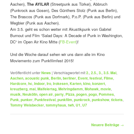
Aachen),
The AYILAR
(Streetpunk aus Türkei), Abbruch
(Punkrock aus Gosen), Des Günthers Stolz (Punk aus Berlin),
The Brascos (Punk aus Dorfmark), P.o.P. (Punk aus Berlin) und
Wegbier (Punk aus Aachen).
Am 3.5. geht es schon weiter mit Akustikpunk von Gabriel
Burnout und Film “Salad Days: A Decade of Punk in Washington,
DC“ im Open Air Kino Mitte (
FB-Event
)!
Und die Woche darauf sehen wir uns dann alle im Kino
Moviemento zum Punkfilmfest 2015!
Veröffentlicht unter
News
|
Verschlagwortet mit
2.
,
2.5.
,
3.
,
3.5. Mai
,
Aachen
,
acoustic punk
,
Berlin
,
berliner
,
Event
,
festival
,
Filme
,
Hardcore
,
hc
,
Indoor
,
Iro
,
Irokesen
,
Karten
,
kino
,
konzert
,
kreuzberg
,
mai
,
Maifeiertag
,
Mehringdamm
,
Mohawk
,
movie
,
musik
,
Neukölln
,
open air
,
party
,
Pizza
,
pogen
,
pogo
,
Pommes
,
Punk
,
punker
,
Punkfestival
,
punkfilm
,
punkrock
,
punkshow
,
tickets
,
Tommy Weisbecker
,
tommyhaus
,
twh
,
U1
,
U7
Beitragsnavigation
Neuere Beiträge
→