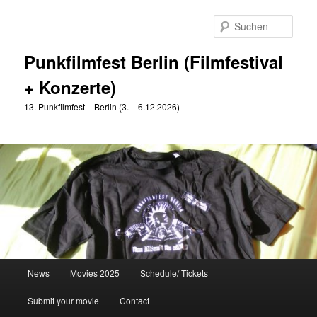
Zum
Zum
primären
sekundären
Such
Inhalt
Inhalt
springen
springen
Punkfilmfest Berlin (Filmfestival
+ Konzerte)
13. Punkfilmfest – Berlin (3. – 6.12.2026)
Hauptmenü
News
Movies 2025
Schedule/ Tickets
Submit your movie
Contact