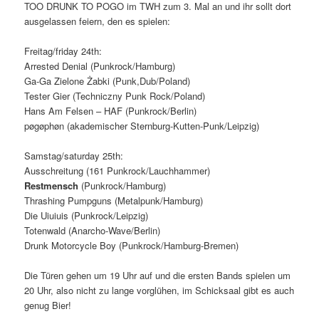
TOO DRUNK TO POGO im TWH zum 3. Mal an und ihr sollt dort
ausgelassen feiern, den es spielen:
Freitag/friday 24th:
Arrested Denial (Punkrock/Hamburg)
Ga-Ga Zielone Żabki (Punk,Dub/Poland)
Tester Gier (Techniczny Punk Rock/Poland)
Hans Am Felsen – HAF (Punkrock/Berlin)
pøgøphøn (akademischer Sternburg-Kutten-Punk/Leipzig)
Samstag/saturday 25th:
Ausschreitung (161 Punkrock/Lauchhammer)
Restmensch
(Punkrock/Hamburg)
Thrashing Pumpguns (Metalpunk/Hamburg)
Die Uiuiuis (Punkrock/Leipzig)
Totenwald (Anarcho-Wave/Berlin)
Drunk Motorcycle Boy (Punkrock/Hamburg-Bremen)
Die Türen gehen um 19 Uhr auf und die ersten Bands spielen um
20 Uhr, also nicht zu lange vorglühen, im Schicksaal gibt es auch
genug Bier!