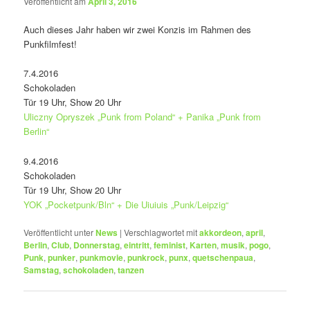
Veröffentlicht am
April 3, 2016
Auch dieses Jahr haben wir zwei Konzis im Rahmen des
Punkfilmfest!
7.4.2016
Schokoladen
Tür 19 Uhr, Show 20 Uhr
Uliczny Opryszek „Punk from Poland“ + Panika „Punk from
Berlin“
9.4.2016
Schokoladen
Tür 19 Uhr, Show 20 Uhr
YOK „Pocketpunk/Bln“ + Die Uiuiuis „Punk/Leipzig“
Veröffentlicht unter
News
|
Verschlagwortet mit
akkordeon
,
april
,
Berlin
,
Club
,
Donnerstag
,
eintritt
,
feminist
,
Karten
,
musik
,
pogo
,
Punk
,
punker
,
punkmovie
,
punkrock
,
punx
,
quetschenpaua
,
Samstag
,
schokoladen
,
tanzen