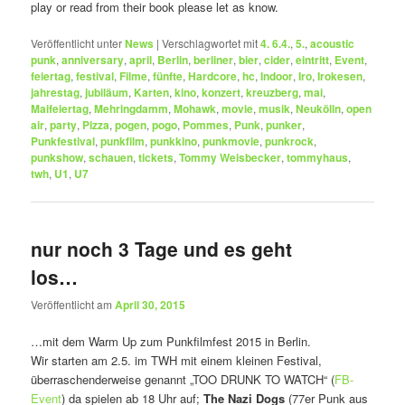
play or read from their book please let as know.
Veröffentlicht unter
News
|
Verschlagwortet mit
4. 6.4.
,
5.
,
acoustic
punk
,
anniversary
,
april
,
Berlin
,
berliner
,
bier
,
cider
,
eintritt
,
Event
,
feiertag
,
festival
,
Filme
,
fünfte
,
Hardcore
,
hc
,
Indoor
,
Iro
,
Irokesen
,
jahrestag
,
jubiläum
,
Karten
,
kino
,
konzert
,
kreuzberg
,
mai
,
Maifeiertag
,
Mehringdamm
,
Mohawk
,
movie
,
musik
,
Neukölln
,
open
air
,
party
,
Pizza
,
pogen
,
pogo
,
Pommes
,
Punk
,
punker
,
Punkfestival
,
punkfilm
,
punkkino
,
punkmovie
,
punkrock
,
punkshow
,
schauen
,
tickets
,
Tommy Weisbecker
,
tommyhaus
,
twh
,
U1
,
U7
nur noch 3 Tage und es geht
los…
Veröffentlicht am
April 30, 2015
…mit dem Warm Up zum Punkfilmfest 2015 in Berlin.
Wir starten am 2.5. im TWH mit einem kleinen Festival,
überraschenderweise genannt „TOO DRUNK TO WATCH“ (
FB-
Event
) da spielen ab 18 Uhr auf;
The Nazi Dogs
(77er Punk aus