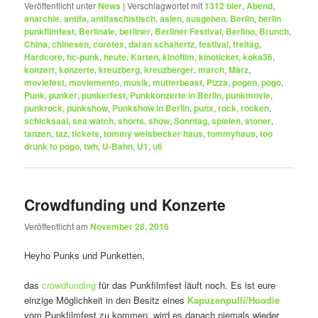
Veröffentlicht unter
News
|
Verschlagwortet mit
1312 bier
,
Abend
,
anarchie
,
antifa
,
antifaschistisch
,
asien
,
ausgehen
,
Berlin
,
berlin
punkfilmfest
,
Berlinale
,
berliner
,
Berliner Festival
,
Berlino
,
Brunch
,
China
,
chinesen
,
coretex
,
daran schaitertz
,
festival
,
freitag
,
Hardcore
,
hc-punk
,
heute
,
Karten
,
kinofilm
,
kinoticket
,
koka36
,
konzert
,
konzerte
,
kreuzberg
,
kreuzberger
,
march
,
März
,
moviefest
,
moviemento
,
musik
,
mutterbeast
,
Pizza
,
pogen
,
pogo
,
Punk
,
punker
,
punkerfest
,
Punkkonzerte in Berlin
,
punkmovie
,
punkrock
,
punkshow
,
Punkshow in Berlin
,
punx
,
rock
,
rocken
,
schicksaal
,
sea watch
,
shorts
,
show
,
Sonntag
,
spielen
,
stoner
,
tanzen
,
taz
,
tickets
,
tommy weisbecker haus
,
tommyhaus
,
too
drunk to pogo
,
twh
,
U-Bahn
,
U1
,
u6
Crowdfunding und Konzerte
Veröffentlicht am
November 28, 2016
Heyho Punks und Punketten,
das
crowdfunding
für das Punkfilmfest läuft noch. Es ist eure
einzige Möglichkeit in den Besitz eines
Kapuzenpulli/Hoodie
vom Punkfilmfest zu kommen, wird es danach niemals wieder