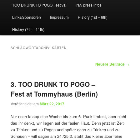
TOO DRUNK TO POGO Festival
PM/ press infos
Links/Sponsoren
Impressum
History (1st – 6th)
History (7th – 11th)
SCHLAGWORTARCHIV:
KARTEN
Beitragsnavigation
Neuere Beiträge
→
3. TOO DRUNK TO POGO –
Fest at Tommyhaus (Berlin)
Veröffentlicht am
März 22, 2017
Nur noch knapp eine Woche bis zum 6. Punkfilmfest, aber nicht
das ihr denkt, wir liegen auf der faulen Haut. Denn jetzt ist Zeit
zu Trinken und zu Pogen und später dann zu Trinken und zu
Schauen – will sagen am 24./25.3. steht das kleine aber feine