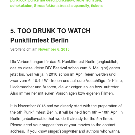
punkrock
punks not dead
punkshow
regie
schauen
schokoladen
,
Stressfaktor
,
stressi
,
supamolly
,
tickets
5. TOO DRUNK TO WATCH
Punkfilmfest Berlin
Veröffentlicht am
November 6, 2015
Die Vorbereitungen für das 5. Punkfilmfest Berlin (unglaublich,
das es diese kleine DIY Festival schon zum 5. Mal gibt) gehen
jetzt los, weil wir ja in 2016 schon im April feiern werden und
zwar vom 6.-10.4.! Wir freuen uns auf eure Vorschläge für Filme,
Liedermacher und Autoren, die wir zeigen sollen bzw. auftreten.
Also immer her mit euren Vorschlägen bzw eigenen Filmen.
It is November 2015 and we already start with the preparation of
the 5th Punkfilmfest Berlin, it will be held from 6th – 10th April in
Berlin (unbelieveable that we do it already for the 5th time).
Please send your suggestions or your movies to the contact
address. If you know singer/songwriter and authors who wanna