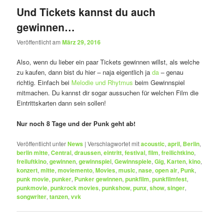
Und Tickets kannst du auch
gewinnen…
Veröffentlicht am
März 29, 2016
Also, wenn du lieber ein paar Tickets gewinnen willst, als welche
zu kaufen, dann bist du hier – naja eigentlich ja
da
– genau
richtig. Einfach bei
Melodie und Rhytmus
beim Gewinnspiel
mitmachen. Du kannst dir sogar aussuchen für welchen Film die
Eintrittskarten dann sein sollen!
Nur noch 8 Tage und der Punk geht ab!
Veröffentlicht unter
News
|
Verschlagwortet mit
acoustic
,
april
,
Berlin
,
berlin mitte
,
Central
,
draussen
,
eintritt
,
festival
,
film
,
freilichtkino
,
freiluftkino
,
gewinnen
,
gewinnspiel
,
Gewinnspiele
,
Gig
,
Karten
,
kino
,
konzert
,
mitte
,
moviemento
,
Movies
,
music
,
nase
,
open air
,
Punk
,
punk movie
,
punker
,
Punker gewinnen
,
punkfilm
,
punkfilmfest
,
punkmovie
,
punkrock movies
,
punkshow
,
punx
,
show
,
singer
,
songwriter
,
tanzen
,
vvk