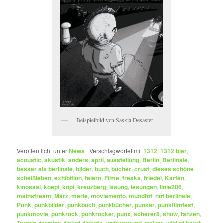
Beispielbild von Saskia Desaster
Veröffentlicht unter
News
|
Verschlagwortet mit
1312
,
1312 bier
,
acoustic
,
akustik
,
anders
,
april
,
ausstellung
,
Berlin
,
Berlinale
,
besser als berlinale
,
bilder
,
buch
,
bücher
,
crust
,
dieses schöne
scheißleben
,
exhibition
,
feiern
,
Filme
,
freaks
,
friedel
,
Karten
,
kinosaal
,
koepi
,
köpi
,
kreuzberg
,
lesung
,
lesungen
,
linie206
,
mainstream
,
März
,
merle
,
moviemento
,
mundtot
,
not berlinale
,
Punk
,
punkbilder
,
punkbuch
,
punkbücher
,
punker
,
punkfilmfest
,
punkmovie
,
punkrock
,
punkrocker
,
punx
,
scherer8
,
show
,
tanzen
,
Termin
,
termine
,
ticket
,
tickets
,
underground
,
walzer
,
wild at heart