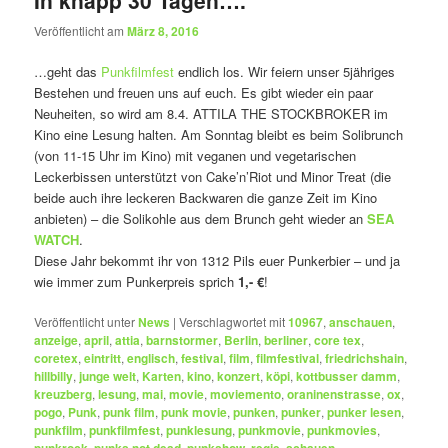
Veröffentlicht am
März 8, 2016
…geht das
Punkfilmfest
endlich los. Wir feiern unser 5jähriges
Bestehen und freuen uns auf euch. Es gibt wieder ein paar
Neuheiten, so wird am 8.4. ATTILA THE STOCKBROKER im
Kino eine Lesung halten. Am Sonntag bleibt es beim Solibrunch
(von 11-15 Uhr im Kino) mit veganen und vegetarischen
Leckerbissen unterstützt von Cake’n’Riot und Minor Treat (die
beide auch ihre leckeren Backwaren die ganze Zeit im Kino
anbieten) – die Solikohle aus dem Brunch geht wieder an
SEA
WATCH
.
Diese Jahr bekommt ihr von 1312 Pils euer Punkerbier – und ja
wie immer zum Punkerpreis sprich
1,- €
!
Veröffentlicht unter
News
|
Verschlagwortet mit
10967
,
anschauen
,
anzeige
,
april
,
attia
,
barnstormer
,
Berlin
,
berliner
,
core tex
,
coretex
,
eintritt
,
englisch
,
festival
,
film
,
filmfestival
,
friedrichshain
,
hillbilly
,
junge welt
,
Karten
,
kino
,
konzert
,
köpi
,
kottbusser damm
,
kreuzberg
,
lesung
,
mai
,
movie
,
moviemento
,
oraninenstrasse
,
ox
,
pogo
,
Punk
,
punk film
,
punk movie
,
punken
,
punker
,
punker lesen
,
punkfilm
,
punkfilmfest
,
punklesung
,
punkmovie
,
punkmovies
,
,
,
,
,
,